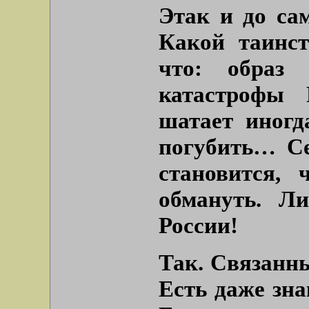
Этак и до са
Какой таинс
что: образ 
катастрофы 
шатает иног
погубить… Се
становится, 
обмануть. Л
России!
Так. Связанны
Есть даже зн