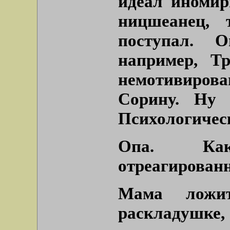
идеал иномир
ницшеанец, 
поступал. 
например, Т
немотивирова
Сорину. Ну 
Психологичес
Опа. Как
отреагирован
Мама ложи
раскладушке,