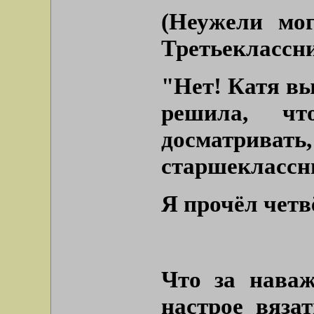
(Неужели мо
Третьекласс
"Нет! Катя вы
решила, ч
досматри
старшеклассн
Я прочёл четв
Что за нава
настрое вяза