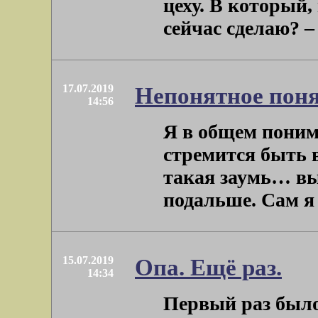
цеху. В который,
сейчас сделаю? – 
17.07.2019
Непонятное пон
14:56
Я в общем поним
стремится быть в
такая заумь… вы
подальше. Сам я –
15.07.2019
Опа. Ещё раз.
14:34
Первый раз было