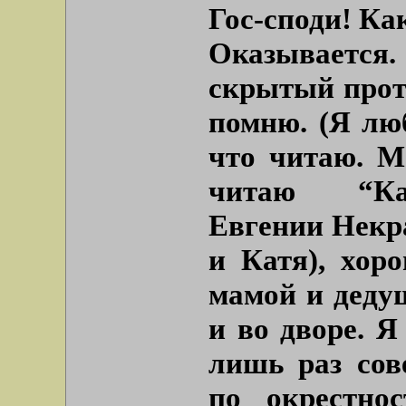
Гос-споди! Ка
Оказываетс
скрытый проте
помню. (Я лю
что читаю. М
читаю “Кал
Евгении Некра
и Катя), хор
мамой и деду
и во дворе. Я
лишь раз сов
по окрестно