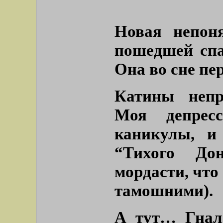
Новая непоня
пошедшей спа
Она во сне пе
Катины непр
Моя депрес
каникулы, и
“Тихого До
мордасти, что
тамошними).
А тут… Гнала