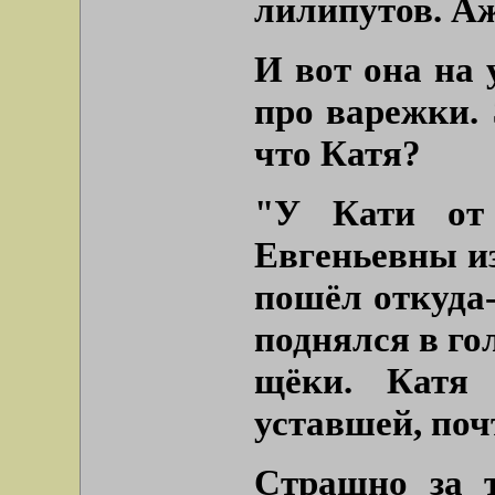
лилипутов. Аж
И вот она на 
про варежки. 
что Катя?
"У Кати от 
Евгеньевны из
пошёл откуда-
поднялся в го
щёки. Катя 
уставшей, поч
Страшно за т