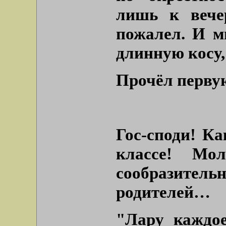
лишь к вече
пожалел. И м
длинную косу,
Прочёл первую
Гос-споди! Ка
классе! Мо
сообразител
родителей…
"Лару каждое