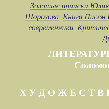
Золотые прииски Юлия
Шорохова
Книга Писем 
современники
Критичес
Д
ЛИТЕРАТУР
Соломо
Х У Д О Ж Е С Т 