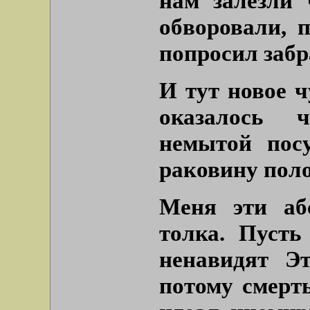
нам залезли 
обворовали, 
попросил забра
И тут новое ч
оказалось ч
немытой пос
раковину пол
Меня эти аб
толка. Пусть
ненавидят Э
потому смерть