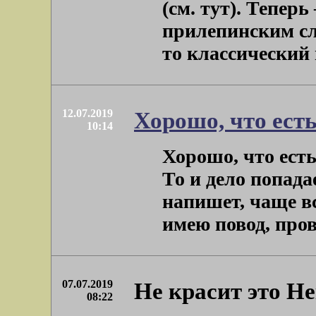
(см. тут). Теперь
прилепинским сл
то классический м
12.07.2019
Хорошо, что ест
10:14
Хорошо, что ест
То и дело попада
напишет, чаще в
имею повод, провер
07.07.2019
Не красит это Н
08:22