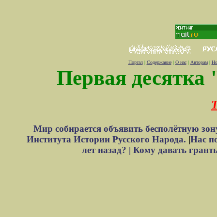
Портал
|
Содержание
|
О нас
|
Авторам
|
Но
Первая десятка 
Т
Мир собирается объявить бесполётную зон
Института Истории Русского Народа.
|
Нас п
лет назад? |
Кому давать грант