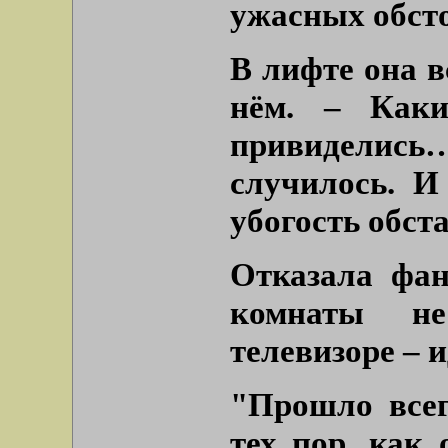
ужасных обсто
В лифте она в
нём. – Каки
привиделис
случилось. И
убогость обст
Отказала фан
комнаты н
телевизоре – 
"Прошло всег
тех пор, как 