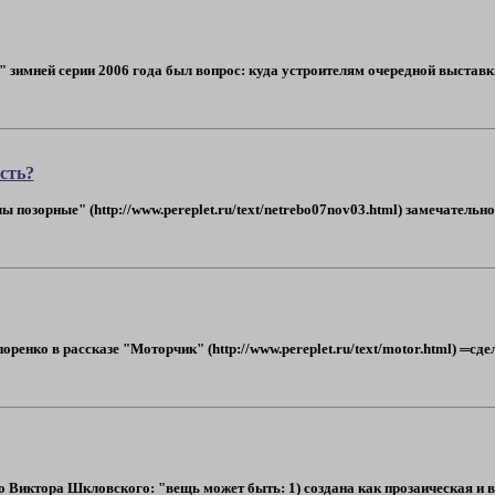
?" зимней серии 2006 года был вопрос: куда устроителям очередной выста
сть?
позорные" (http://www.pereplet.ru/text/netrebo07nov03.html) замечательн
ренко в рассказе "Моторчик" (http://www.pereplet.ru/text/motor.html) ═сд
 Виктора Шкловского: "вещь может быть: 1) создана как прозаическая и вос