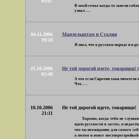
01:07
В моей семье когда-то завели соба
узнал . . .
04.11.2006
Мандельштам и Сталин
19:18
Я знал, что в русском народе и в 
25.10.2006
Не той дорогой идете, товарищи!
02:48
А что если Сиротин таки читателя
Что . . .
10.10.2006
Не той дорогой идете, товарищи!
21:11
Хорошо, когда тебя не слуша
идею русскости в застое, в недост
что ты неожиданно для самого себ
а потом и вовсе постперестройко