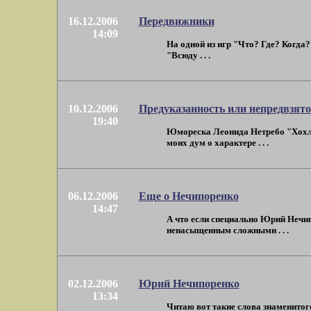
16.12.2006
Передвижники
14:09
На одной из игр "Что? Где? Когда
"Всюду . . .
10.12.2006
Предуказанность или непредвзято
19:40
Юмореска Леонида Нетребо "Хохлы 
моих дум о характере . . .
06.12.2006
Еще о Нечипоренко
14:47
А что если специально Юрий Нечипо
ненасыщенным сложными . . .
02.12.2006
Юрий Нечипоренко
13:34
Читаю вот такие слова знаменитого