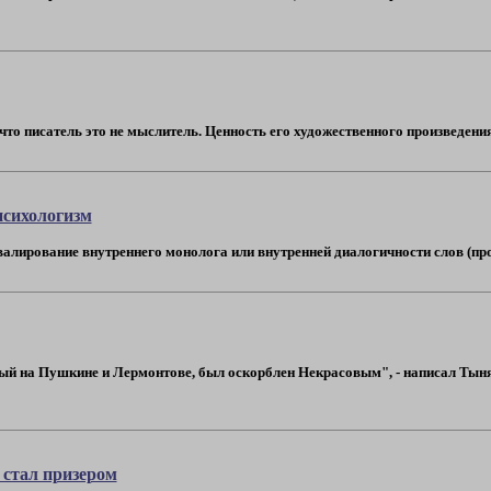
то писатель это не мыслитель. Ценность его художественного произведения 
психологизм
алирование внутреннего монолога или внутренней диалогичности слов (проя
й на Пушкине и Лермонтове, был оскорблен Некрасовым", - написал Тыняно
 стал призером