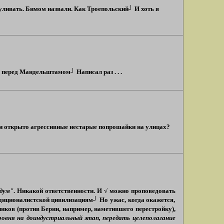
гуливать. Бимом назвали. Как Троепольский┘ И хоть я
 перед Мандельштамом┘ Написал раз . . .
 и открыто агрессивные нестарые попрошайки на улицах?
 дум"
. Никакой ответственности. И √ можно проповедовать
радиционалистской цивилизациям┘ Но ужас, когда окажется,
иков (против Берии, например, наметившего перестройку),
ровня на доиндустриальный этап, передать целеполагание