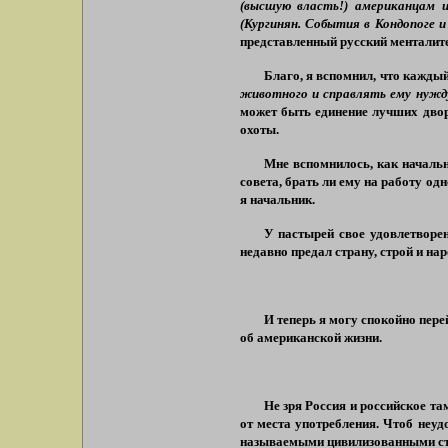
(высшую власть!) американцам
(Кургинян. События в Кондопоге 
представленный русский менталит
Благо, я вспомнил, что кажды
животного и справлять ему нужду
может быть единение лучших двор
охоты.
Мне вспомнилось, как начальн
совета, брать ли ему на работу од
я начальник.
У пастырей свое удовлетворен
недавно предал страну, строй и нар
И теперь я могу спокойно пер
об американской жизни.
Не зря Россия и российское т
от места употребления. Чтоб неуд
называемыми цивилизованными ст