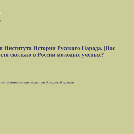
м
и Института Истории Русского Народа.
|
Нас
или сколько в России молодых ученых?
ики
Критические заметки Андрея Журкина