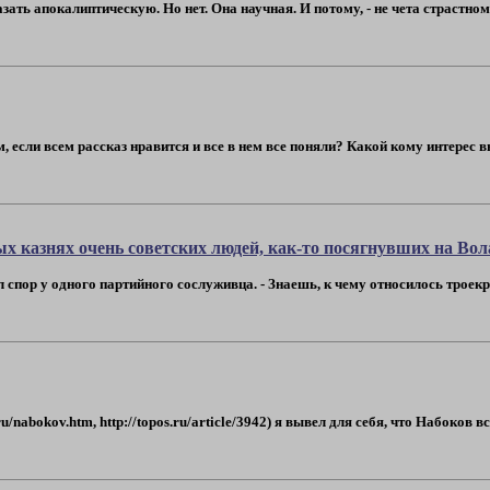
ать апокалиптическую. Но нет. Она научная. И потому, - не чета страстно
, если всем рассказ нравится и все в нем все поняли? Какой кому интерес 
х казнях очень советских людей, как-то посягнувших на Вол
 спор у одного партийного сослуживца. - Знаешь, к чему относилось троекр
.ru/nabokov.htm, http://topos.ru/article/3942) я вывел для себя, что Набоков