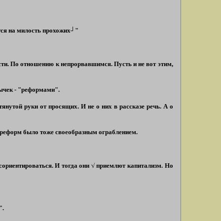
тся на милость прохожих┘"
сти. По отношению к непрорвавшимся. Пусть и не вот этим,
ычек -
"реформами"
.
нутой руки от просящих. И не о них в рассказе речь. А о
в реформ было тоже своеобразным ограблением.
е сориентироваться. И тогда они √ приемлют капитализм. Но
"
.