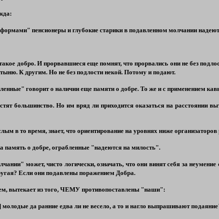
жда:
еформами" пенсионеры и глубокие старики в подавленном молчании надею
 такое добро. И прорвавшиеся еще помнят, что прорвались они не без подло
тыню. К другим. Но не без подлости некой. Потому и подают.
бленные"
говорит о наличии еще памяти о добре. То же и с применением кав
стят большинство. Но им вряд ли приходится оказаться на расстоянии вытя
слым в то время, знает, что ориентирование на уровнях ниже организаторо
жа память о добре, ограбленные
"надеются на милость"
.
олчании"
может, чисто логически, означать, что они винят себя за неумени
ругая? Если они подавлены поражением Добра.
ем, вытекает из того, ЧЕМУ противопоставлены
"наши"
:
]
молодые да ранние едва ли не весело, а то и нагло выпрашивают подаяние