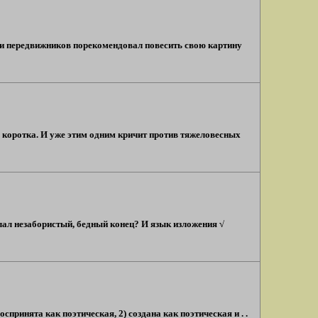
вки передвижников порекомендовал повесить свою картину
о коротка. И уже этим одним кричит против тяжеловесных
елал незабористый, бедный конец? И язык изложения √
принята как поэтическая, 2) создана как поэтическая и . .