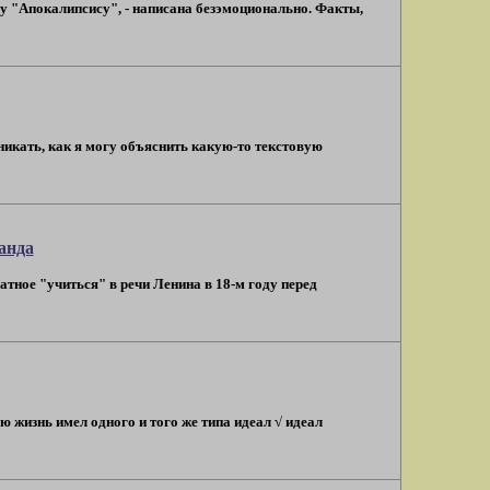
му "Апокалипсису", - написана безэмоционально. Факты,
вникать, как я могу объяснить какую-то текстовую
анда
атное "учиться" в речи Ленина в 18-м году перед
 всю жизнь имел одного и того же типа идеал √ идеал