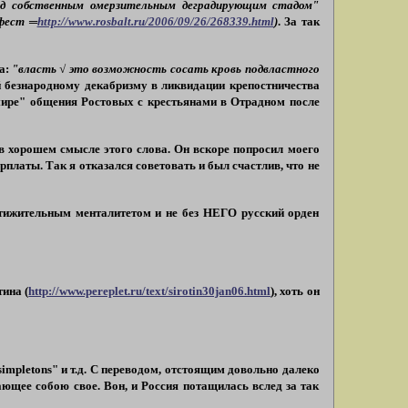
 собственным омерзительным деградирующим стадом"
ифест
═
http://www.rosbalt.ru/2006/09/26/268339.html
)
.
За так
а:
"власть √ это возможность сосать кровь подвластного
й безнародному декабризму в ликвидации крепостничества
 мире" общения Ростовых с крестьянами в Отрадном после
в хорошем смысле этого слова. Он вскоре попросил моего
рплаты. Так я отказался советовать и был счастлив, что не
достижительным менталитетом и не без НЕГО русский орден
ина (
http://www.pereplet.ru/text/sirotin30jan06.html
), хоть он
simpletons
"
и т.д. С переводом, отстоящим довольно далеко
ающее собою свое. Вон, и Россия потащилась вслед за так