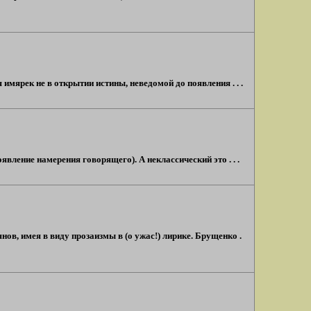
имярек не в открытии истины, неведомой до появления . . .
вление намерения говорящего). А неклассический это . . .
в, имея в виду прозаизмы в (о ужас!) лирике. Брущенко .