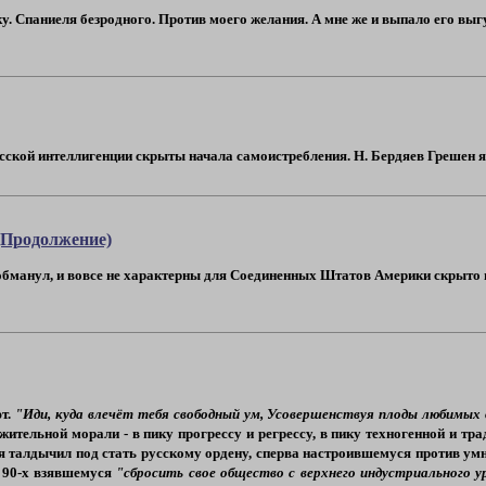
ку. Спаниеля безродного. Против моего желания. А мне же и выпало его вы
русской интеллигенции скрыты начала самоистребления. Н. Бердяев Грешен я
 (Продолжение)
 обманул, и вовсе не характерны для Соединенных Штатов Америки скрыто
ют.
"Иди, куда влечёт тебя свободный ум, Усовершенствуя плоды любимых
ижительной морали - в пику прогрессу и регрессу, в пику техногенной и т
я талдычил под стать русскому ордену, сперва настроившемуся против умн
й 90-х взявшемуся
"сбросить свое общество с верхнего индустриального у