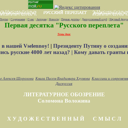
Портал
|
Содержание
|
О нас
|
Авторам
|
Новости
|
Первая десятка
|
Дискуссионный клуб
|
Научный фору
Первая десятка "Русского переплета"
Темы дня:
 в нашей Vselennoy!
|
Президенту Путину о создани
сь русские 4000 лет назад? |
Кому давать гранты 
е Алексея Шорохова
Книга Писем Владимира Хлумова
Классики и современн
Дискуссия
ЛИТЕРАТУРНОЕ ОБОЗРЕНИЕ
Соломона Воложина
Х У Д О Ж Е С Т В Е Н Н Ы Й С М Ы С Л