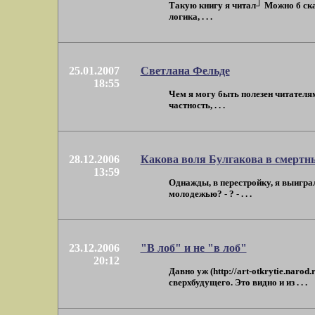
Такую книгу я читал┘ Можно б сказ
логика, . . .
25.01.2007
Светлана Фельде
18:55
Чем я могу быть полезен читателям
частность, . . .
28.12.2006
Какова воля Булгакова в смертны
13:59
Однажды, в перестройку, я выиграл
молодежью? - ? - . . .
23.12.2006
"В лоб" и не "в лоб"
20:12
Давно уж (http://art-otkrytie.narod
сверхбудущего. Это видно и из . . .