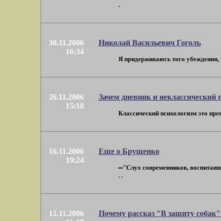
.
30.11.2006
Николай Васильевич Гоголь
16:34
Я придерживаюсь того убеждения, ч
26.11.2006
Зачем дневник и неклассический 
15:18
Классический психологизм это прев
16.11.2006
Еще о Брущенко
19:24
═"Слух современников, воспитанны
. .
12.11.2006
Почему рассказ "В защиту собак"