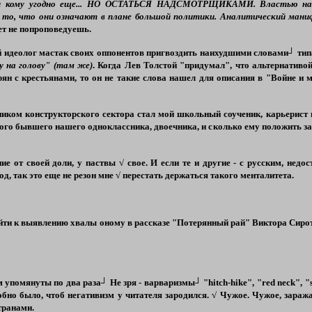
 и кому угодно еще... НО ОСТАТЬСЯ НАДСМОТРЩИКАМИ. Властью над
и то, что они означают в плане большой политики.
Аналитический ман
ет не попроповедуешь.
й идеолог мастак своих оппонентов пригвоздить наихудшими словами┘ тип
 на голову" (там же)
. Когда Лев Толстой "придумал", что альтернативо
ян с крестьянами, то он не такие слова нашел для описания в "Войне и
иком конструкторского сектора стал мой школьный соученик, карьерист 
ного бывшего нашего одноклассника, двоечника, и сколько ему положить за
ие от своей доли, у паствы √ свое. И если те и другие - с русским, не
од, так это еще не резон мне √ перестать держаться такого менталитета.
ейти к выявлению хвалы оному в рассказе "Потерянный рай" Виктора Сирот
ам упомянуты по два раза┘ Не зря - варваризмы┘
"
hitch
-
hike
"
,
"
red
neck
"
,
"
обно было, чтоб негативизм у читателя зародился. √ Чужое. Чужое, зараж
ранами.