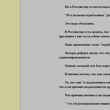
Но в России еще остается наде
"И если наши ограбленные "р
Это надо объяснить.
В России еще есть память, что
просящим у них тут и сейчас милос
Одно применение слова
"огра
Авторы реформ знали, что опу
сориентировавшихся.
Однако, каждый, кто был взро
И именно потому, что еще све
То, что они
"в подавленном м
что если причина подавленности д
Что причина именно в последн
"┘то эти
[американские нищие