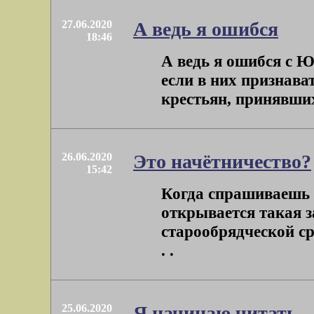
27.06.2020
А ведь я ошибся
18:46
А ведь я ошибся с Юо
если в них признава
крестьян, принявшихс
26.06.2020
Это начётничество?
15:42
Когда спрашиваешь п
открывается такая 
старообрядческой ср
. .
25.06.2020
Я начинаю читать...