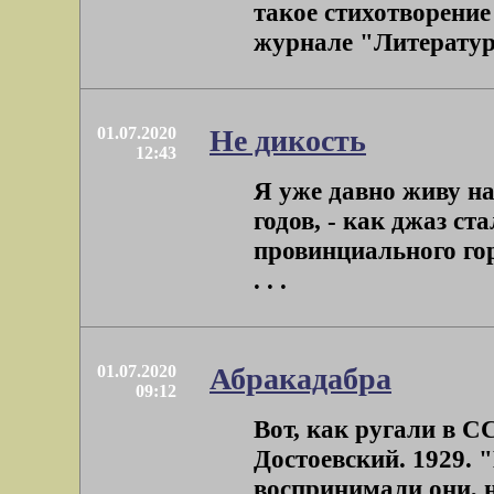
такое стихотворение
журнале "Литературн
01.07.2020
Не дикость
12:43
Я уже давно живу на 
годов, - как джаз с
провинциального го
. . .
01.07.2020
Абракадабра
09:12
Вот, как ругали в 
Достоевский. 1929.
воспринимали они, н