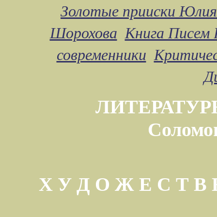
Золотые прииски Юлия
Шорохова
Книга Писем 
современники
Критичес
Д
ЛИТЕРАТУР
Соломо
Х У Д О Ж Е С Т 