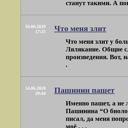
станут такими. А пок
16.06.2020
Что меня злит
17:25
Что меня злит у бол
Лялякание. Общие сл
произведения. Вот, н
.
14.06.2020
Пашинин пашет
20:44
Именно пашет, а не л
Пашинина “О биолог
писал, да меня попр
моё . . .