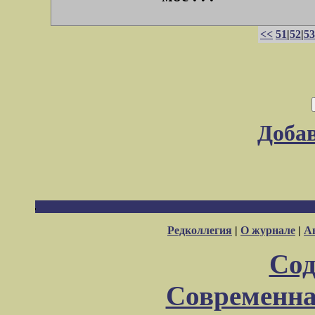
<<
51
|
52
|
53
Доба
Редколлегия
|
О журнале
|
А
Сод
Современна