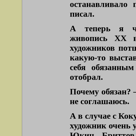
останавливало 
писал.
А теперь я ч
живопись ХХ в
художников пот
какую-то выста
себя обязанным
отобрал.
Почему обязан? 
не соглашаюсь.
А в случае с Кок
художник очень 
Юкин, Бриттов