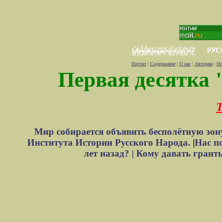
Портал
|
Содержание
|
О нас
|
Авторам
|
Но
Первая десятка 
Т
Мир собирается объявить бесполётную зон
Института Истории Русского Народа.
|
Нас п
лет назад? |
Кому давать грант