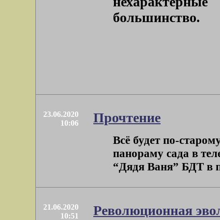
нехарактерны
большинство.
23.06.2020
Прочтение
10:06
Всё будет по-старому
панораму сада в тел
“Дядя Ваня” БДТ в по
21.06.2020
Революционная эв
10:51