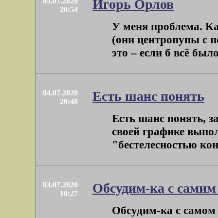
05.07.2020
Игорь Орлов
20:54
У меня проблема. К
(они центропупы с 
это – если б всё был
04.07.2020
Есть шанс понять
20:48
Есть шанс понять, з
своей графике выпол
"бестелесностью конт
03.07.2020
Обсудим-ка с самим 
10:27
Обсудим-ка с самом 