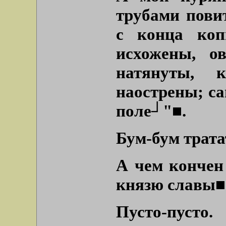
трубами пови
с конца коп
исхожены, о
натянуты, 
наострены; са
поле┘"■
.
Бум-бум трата
А чем кончен
князю славы■
Пусто-пусто.