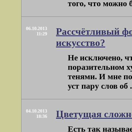
того, что можно бы
06.10.2013
Рассчётливый фо
11:29
искусство?
Не исключено, чт
поразительном х
тенями. И мне п
уст пару слов об . 
04.10.2013
Цветущая сложн
18:36
Есть так называ