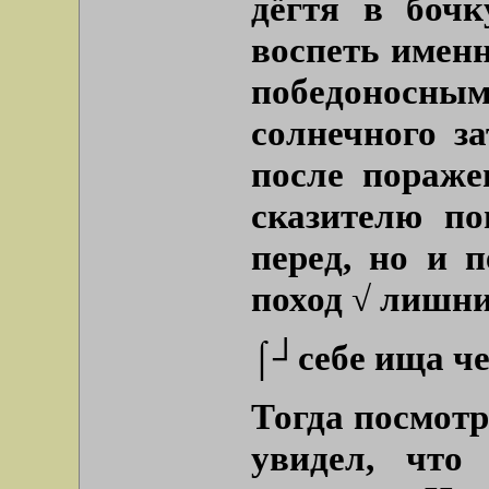
дёгтя в бочк
воспеть именн
победоносным.
солнечного з
после пораже
сказителю по
перед, но и 
поход √ лишни
⌠┘себе ища че
Тогда посмотр
увидел, что