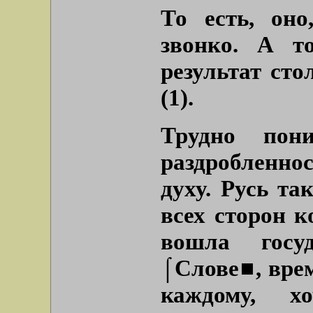
То есть, оно
звонко. А то
результат сто
(1).
Трудно пон
раздробленно
духу. Русь та
всех сторон к
вошла госу
⌠Слове■, врем
каждому, х