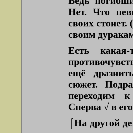
Ведь погибши
Нет. Что пе
своих стонет. 
своим дуракам
Есть какая-
противочувст
ещё дразнит
сюжет. Подр
переходим к
Сперва √ в ег
⌠На другой де