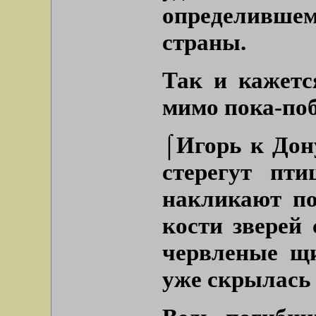
определивш
страны.
Так и кажетс
мимо пока-по
⌠Игорь к Дону
стерегут пт
накликают по
кости зверей
червленые щи
уже скрылась 