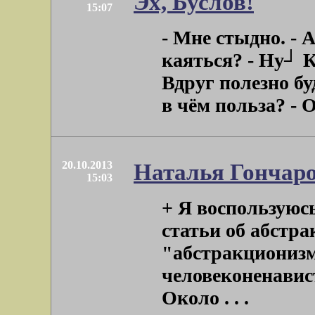
Эх, Буслов!
15:07
- Мне стыдно. - 
каяться? - Ну┘ К
Вдруг полезно бу
в чём польза? - Од
20.10.2013
Наталья Гончаров
15:03
+ Я воспользуюсь
статьи об абстра
"абстракционизм
человеконенавис
Около . . .