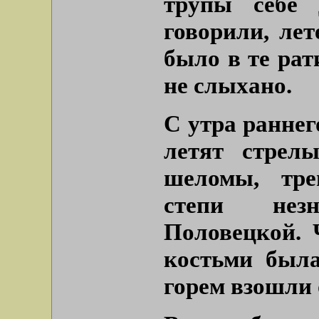
трупы себе 
говорили, лет
было в те рат
не слыхано.
С утра раннего
летят стрел
шеломы, тр
степи нез
Половецкой. 
костьми была
горем взошли 