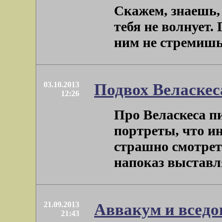
Скажем, знаешь,
тебя не волнует. 
ним не стремишься
03.10.2013
Подвох Веласкес
12:26
Про Веласкеса пи
портреты, что 
страшно смотрет
напоказ выставлял
21.09.2013
Аввакум и вседо
21:43