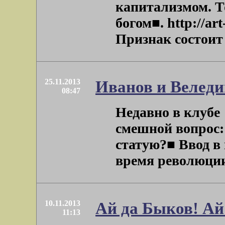
капитализмом. То
богом■. http://ar
Признак состоит в
25.11.2013
Иванов и Велед
08:47
Недавно в клубе
смешной вопрос:
статую?■ Ввод в
время революции .
10.11.2013
Ай да Быков! Ай
11:13