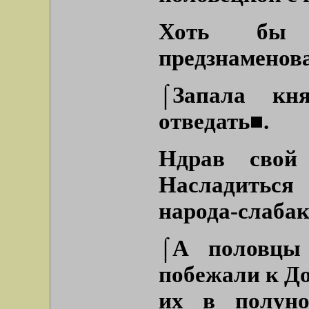
Хоть бы 
предзнаменов
⌠Запала кн
отведать■.
Ндрав свой
Насладиться
народа-слабак
⌠А половцы 
побежали к До
их в полуно