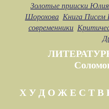
Золотые прииски Юлия
Шорохова
Книга Писем 
современники
Критичес
Д
ЛИТЕРАТУР
Соломо
Х У Д О Ж Е С Т 