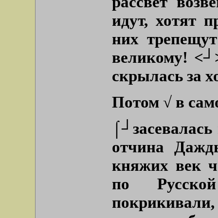
рассвет возв
идут, хотят 
них трепещут
великому! <┘
скрылась за х
Потом √ в сам
⌠┘засевалась 
отчина Дажд
княжих век ч
по Русско
покрикивали