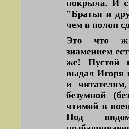
покрыла. И с
"Братья и др
чем в полон с
Это что ж:
знамением ест
же! Пустой 
выдал Игоря 
и читателям,
безумной (бе
чтимой в вое
Под видом
подбадрива