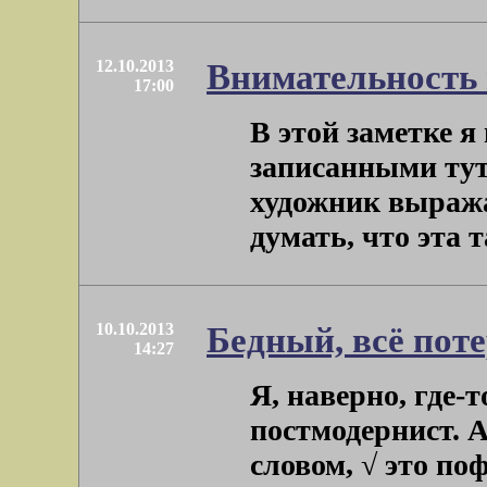
12.10.2013
Внимательность 
17:00
В этой заметке 
записанными тут
художник выража
думать, что эта т
10.10.2013
Бедный, всё пот
14:27
Я, наверно, где-
постмодернист. А
словом, √ это по