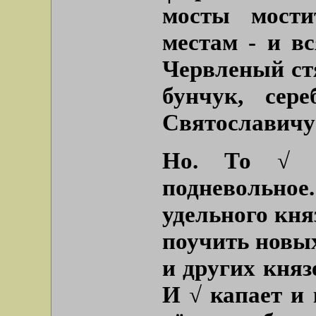
мосты мост
местам - и в
Червленый стя
бунчук, сер
Святославичу
Но. То √ п
подневольн
удельного кня
поучить новы
и других княз
И √ капает и 