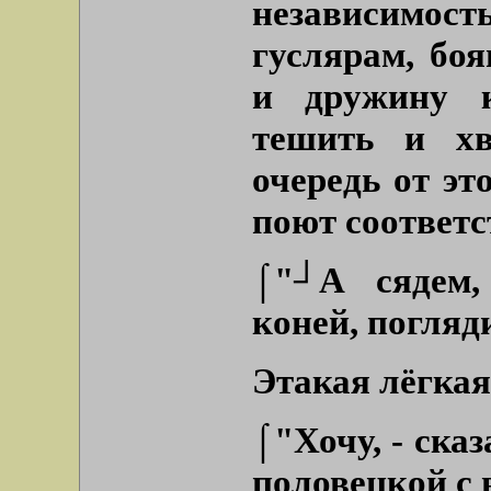
независимо
гуслярам, бо
и дружину 
тешить и хв
очередь от эт
поют соответс
⌠"┘А сядем,
коней, погляд
Этакая лёгкая
⌠"Хочу, - сказ
половецкой с 