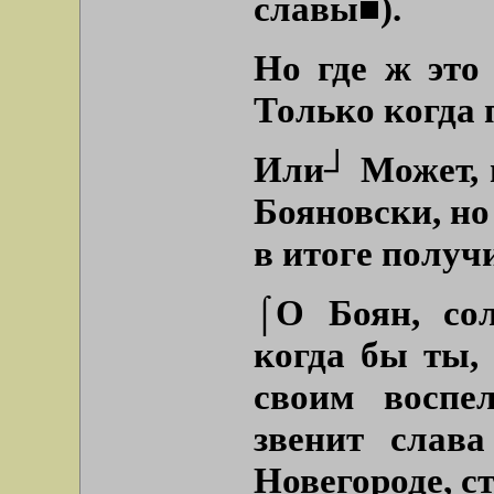
славы■)
.
Но где ж это
Только когда 
Или┘ Может, в
Бояновски, но
в итоге получ
⌠О Боян, сол
когда бы ты,
своим воспе
звенит слав
Новегороде, с