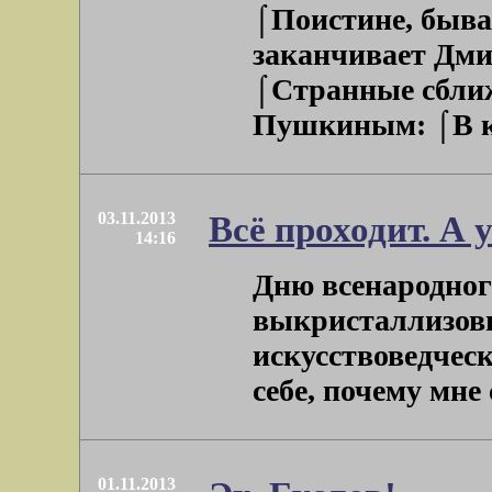
⌠Поистине, быва
заканчивает Дм
⌠Странные сближ
Пушкиным: ⌠В кон
03.11.2013
Всё проходит. А 
14:16
Дню всенародног
выкристаллизов
искусствоведческ
себе, почему мне с
01.11.2013