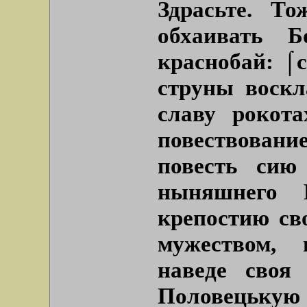
Здрасьте. Т
обхаивать 
краснобай:
⌠
струны воскл
славу роко
повествован
повесть сию
ныняшнего 
крепостию св
мужеством, 
наведе своя
Половецькую