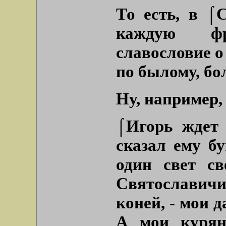
То есть, в ⌠
каждую фр
славословие о
по былому, бо
Ну, например,
⌠Игорь ждет 
сказал ему бу
один свет с
Святославичи.
коней, - мои д
А мои курян