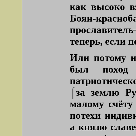
как высоко в
Боян-красн
прославитель
теперь, если п
Или потому и
был поход
патриотическ
⌠за землю Р
малому счёту
потехи индив
а князю славе