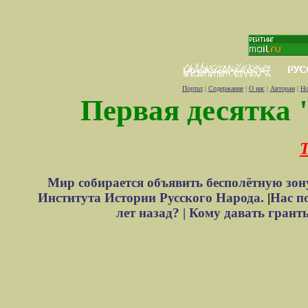
Портал
|
Содержание
|
О нас
|
Авторам
|
Но
Первая десятка 
Т
Мир собирается объявить бесполётную зон
Института Истории Русского Народа.
|
Нас п
лет назад? |
Кому давать грант