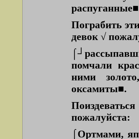
распуганные■
Пограбить эти
девок √ пожал
⌠┘рассыпав
помчали крас
ними золото
оксамиты■.
Поиздевать
пожалуйста:
⌠Ортмами, яп