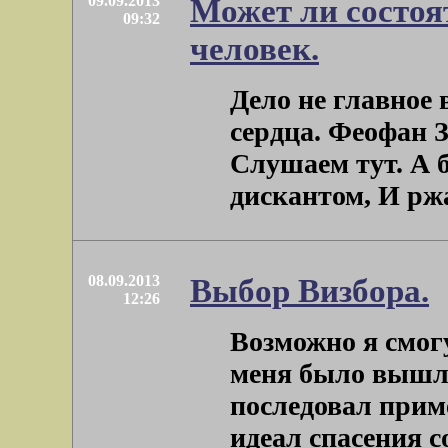
09.09.2013
Может ли состоя
09:32
человек.
Дело не главное 
сердца. Феофан 
Слушаем тут. А б
дискантом, И ржа
08.09.2013
Выбор Визбора.
12:26
Возможно я смог
меня было вышло 
последовал прим
идеал спасения со