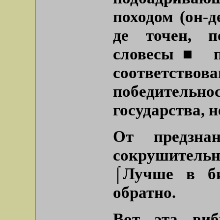
походом (он-д
де точен, 
словесы■
соответствов
победитель
государства, н
От предзна
сокрушител
⌠Лучше в б
обратно.
Вот эта виб