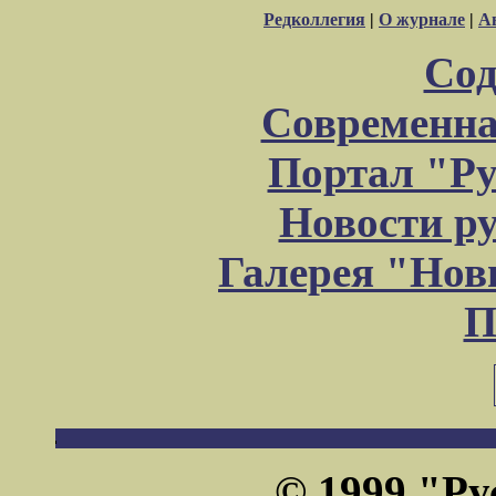
Редколлегия
|
О журнале
|
А
Сод
Современна
Портал "Ру
Новости р
Галерея "Но
П
© 1999 "Ру