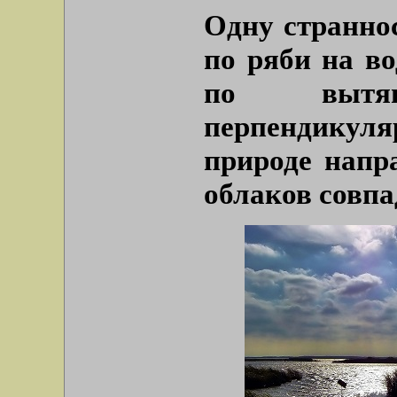
Одну страннос
по ряби на во
по вытя
перпендику
природе напр
облаков совпа