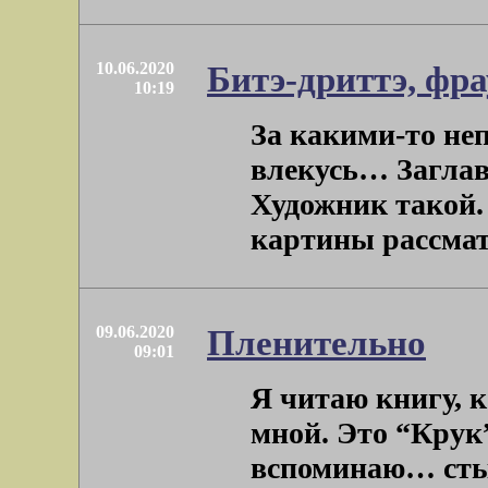
10.06.2020
Битэ-дриттэ, фр
10:19
За какими-то н
влекусь… Заглав
Художник такой.
картины рассматр
09.06.2020
Пленительно
09:01
Я читаю книгу, 
мной. Это “Крук”
вспоминаю… стыд