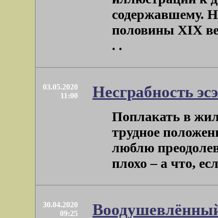
содержавшему. H
половины XIX век
. .
03.05.2020
Несграбность эс
11:00
Поплакать в жил
трудное положени
люблю преодолев
плохо – а что, если
30.04.2020
Воодушевлённы
09:25