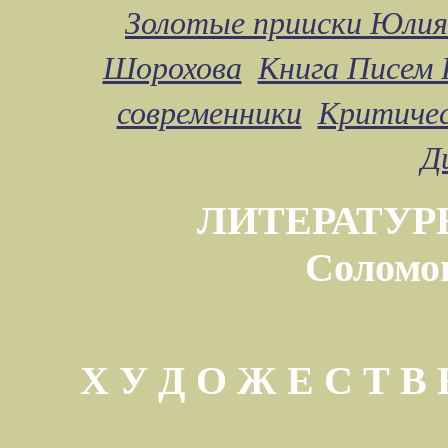
Золотые прииски Юлия
Шорохова
Книга Писем 
современники
Критичес
Д
ЛИТЕРАТУР
Соломо
Х У Д О Ж Е С Т 