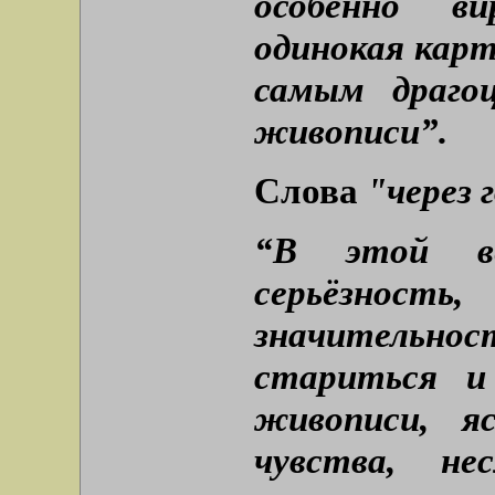
особенно в
одинокая кар
самым драго
живописи”.
Слова
"через 
“В этой ве
серьёзно
значительн
стариться и
живописи, я
чувства, н