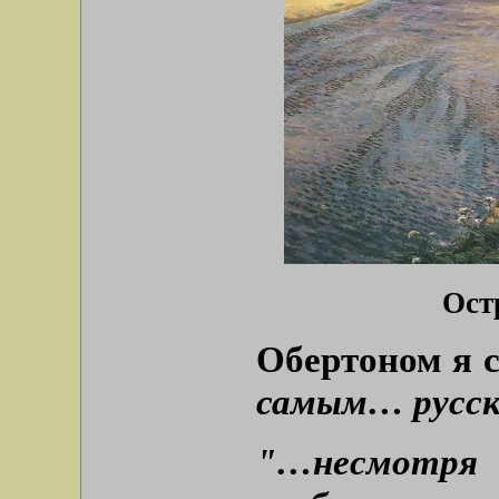
Ост
Обертоном я 
самым… русск
"…несмотря