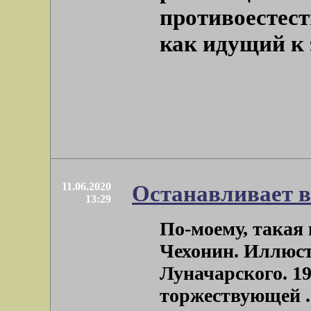
противоестест
как идущий к 
11.06.2020
Останавливает 
13:29
По-моему, такая
Чехонин. Иллюст
Луначарского. 1
торжествующей . 