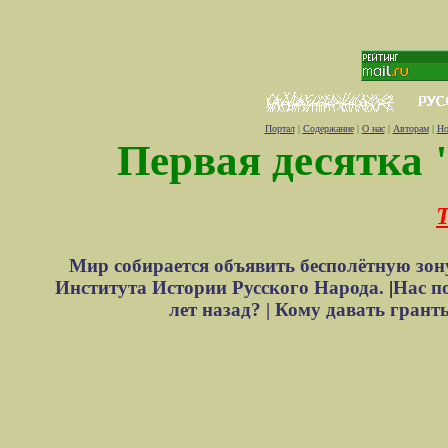
Портал
|
Содержание
|
О нас
|
Авторам
|
Но
Первая десятка 
Т
Мир собирается объявить бесполётную зон
Института Истории Русского Народа.
|
Нас п
лет назад? |
Кому давать грант