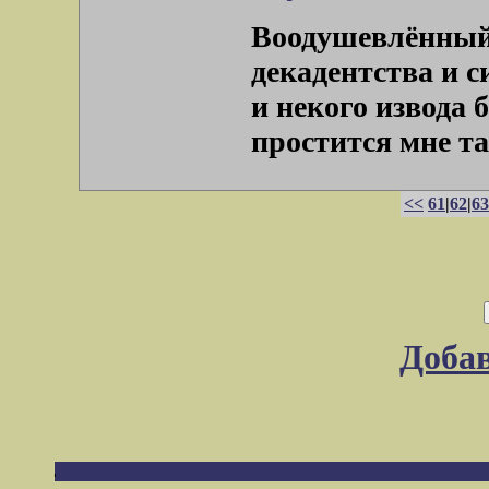
Воодушевлённый
декадентства и с
и некого извода 
простится мне тако
<<
61
|
62
|
63
Доба