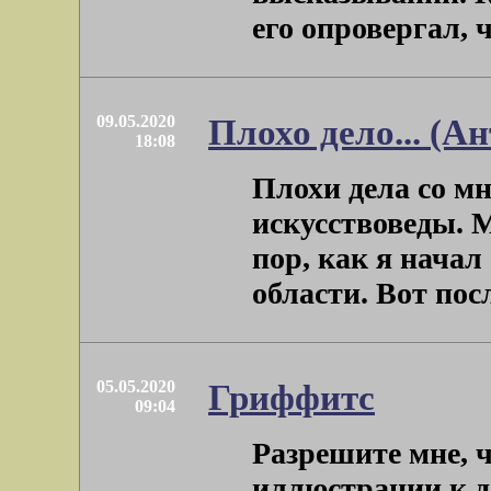
его опровергал, чт
09.05.2020
Плохо дело... (Ан
18:08
Плохи дела со м
искусствоведы. М
пор, как я начал
области. Вот после
05.05.2020
Гриффитс
09:04
Разрешите мне, ч
иллюстрации к да