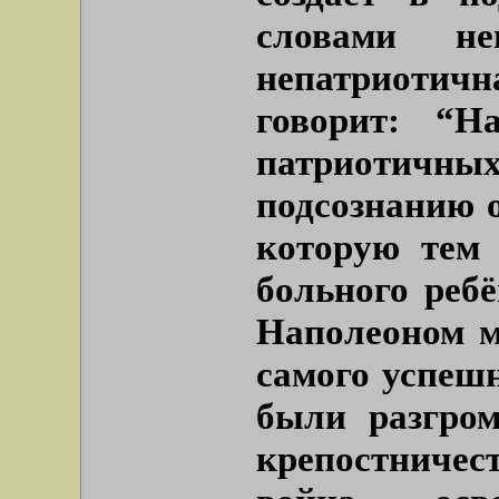
словами н
непатриоти
говорит: “Н
патриотичных
подсознанию 
которую тем
больного ребё
Наполеоном м
самого успешн
были разгром
крепостничес