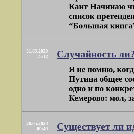
Кант Начинаю ч
список претенде
“Большая книга” 
31.05.2020
Случайность ли
15:12
Я не помню, ког
Путина общее со
одно и по конкре
Кемерово: мол, за
28.05.2020
Существует ли и
09:40