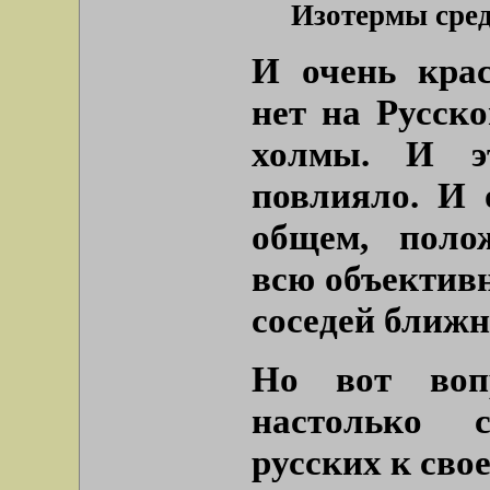
Изотермы сре
И очень кра
нет на Русск
холмы. И э
повлияло. И 
общем, поло
всю объективн
соседей ближн
Но вот воп
настолько 
русских к сво