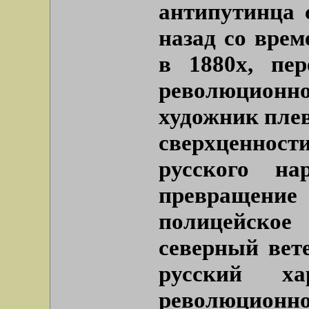
антипутинца с
назад со врем
в 1880х, пе
революцион
художник плев
сверхценнос
русского н
превращение
полицейское 
северный вет
русский х
революционно