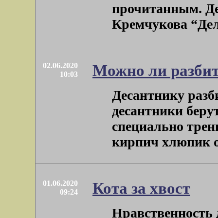
прочитанным. Де
Кремчукова “Делен
02.06.2020
Можно ли разби
10:03
Десантнику разб
десантники беру
специально трен
кирпич хлюпик от 
01.06.2020
Кота за хвост
09:24
Нравственность 