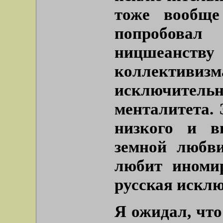
тоже вообще
попробова
ницшеанст
коллективи
исключите
менталитета. 
низкого и в
земной любви
любит иноми
русская искл
Я ожидал, чт