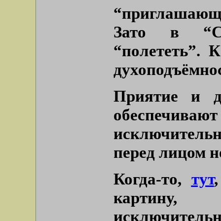
“приглашающе
Зато в “С
“полететь”. 
духоподъёмнос
Приятие и д
обеспеч
исключитель
перед лицом н
Когда-то,
тут
картину,
исключительн