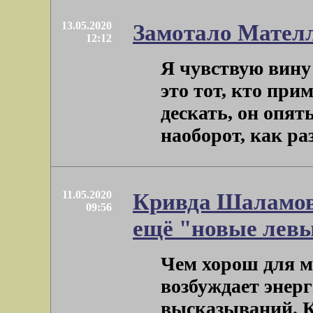
13.05.2020
Замотало Мател
12:12
Я чувствую вину 
это тот, кто при
дескать, он опят
наоборот, как раз 
11.05.2020
Кривда Шаламова
09:56
ещё "новые лев
Чем хорош для м
возбуждает энер
высказываний. К