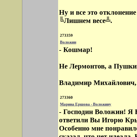
Ну и все это отклонени
╚Лишнем весе╩.
273359
Воложин
- Кошмар!
Не Лермонтов, а Пушки
Владимир Михайлович, 
273360
Марина Ершова - Воложину
- Господин Воложин! Я 
ответили Вы Игорю Крыл
Особенно мне понравил
сказал, что нет идеала. 