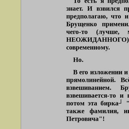
То есть я предпо
знает. И взвился п
предполагаю, что и
Брущенко примени
чего-то (лучше, м
НЕОЖИДАННОГО) 
современному.
Но.
В его изложении и
прямолинейной. Вс
взвешиванием. Б
взвешивается-то и 
потом эта бирка┘
также фамилия, и
Петровича"
!