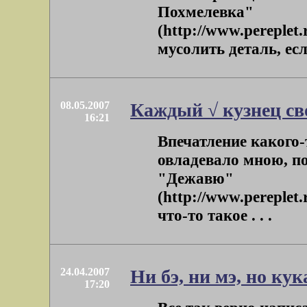
Похмелевка"
(http://www.pereplet
мусолить деталь, есл
08.05.2007
Каждый √ кузнец св
16:21
Впечатление какого-
овладевало мною, п
"Дежавю"
(http://www.pereplet.
что-то такое . . .
24.04.2007
Ни бэ, ни мэ, но ку
17:20