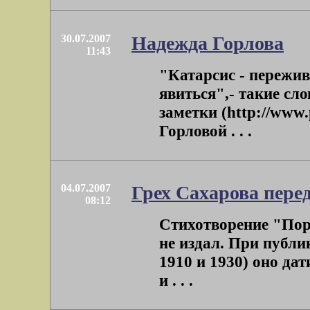
30.07.2007
Надежда Горлова
11:43
"Катарсис - пережив
явиться",- такие сл
заметки (http://www.p
Горловой . . .
04.07.2007
Грех Сахарова перед
08:12
Стихотворение "Пора
не издал. При публи
1910 и 1930) оно да
и . . .