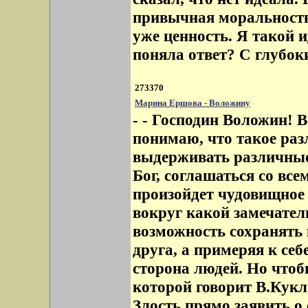
привычная моральность.
уже ценность. Я такой 
поняла ответ? С глубо
273370
Марина Ершова - Воложину
- - Господин Воложин! В
понимаю, что такое раз
выдерживать различные 
Бог, соглашаться со всем
произойдет чудовищное 
вокруг какой замечате
возможность сохранять к
друга, а примеряя к себ
сторона людей. Но чтобы
которой говорит В.Кукл
Злость прямо заявить о 