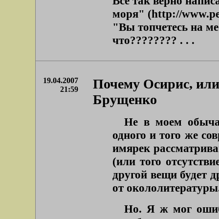
Все так верно напи
моря" (http://www.pe
"Вы топчетесь на мес
что???????? . . .
19.04.2007
Почему Осирис, или 
21:59
Брущенко
Не в моем обыча
одного и того же со
имярек рассматрива
(или того отсутстви
другой вещи будет д
от
окололитературы
Но. Я ж мог оши