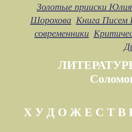
Золотые прииски Юлия
Шорохова
Книга Писем 
современники
Критичес
Д
ЛИТЕРАТУР
Соломо
Х У Д О Ж Е С Т 