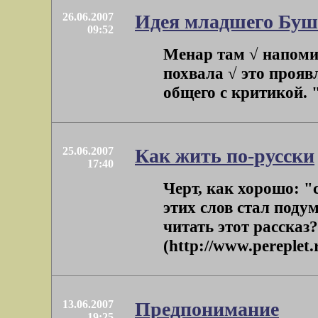
26.06.2007
Идея младшего Буша
09:52
Менар там √ напоми
похвала √ это прояв
общего с критикой. 
25.06.2007
Как жить по-русски
17:40
Черт, как хорошо: "
этих слов стал поду
читать этот рассказ
(http://www.pereplet.r
13.06.2007
Предпонимание
19:25