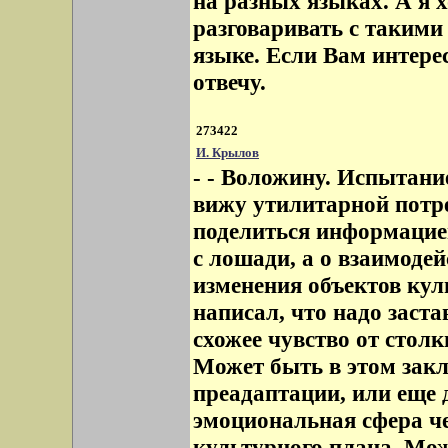
на разных языках. А я х
разговаривать с таким
языке. Если Вам интерес
отвечу.
273422
И. Крылов
- - Воложину. Испытание
вижу утилитарной потре
поделиться информацией
с лошади, а о взаимодей
изменения объектов кул
написал, что надо заст
схожее чувство от столк
Может быть в этом зак
преадаптации, или еще 
эмоциональная сфера ч
культурного плана. Може