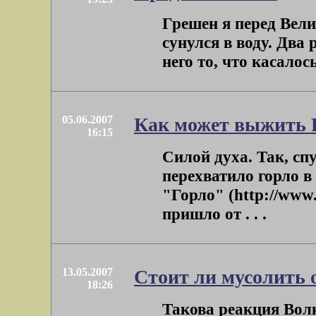
Грешен я перед Вели
сунулся в воду. Два 
него то, что касалось
05.06.2007
Как может выжить 
16:15
Силой духа. Так, спу
перехватило горло 
"Горло" (http://www.p
пришло от . . .
13.05.2007
Стоит ли мусолить 
18:26
Такова реакция Вол