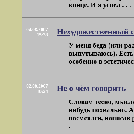
конце. И я успел . . .
04.08.2007
Нехудожественный с
15:38
У меня беда (или ра
выпутываюсь). Есть 
особенно в эстетическ
02.08.2007
Не о чём говорить
19:24
Словам тесно, мысля
нибудь похвально. А
посмеялся, написав 
.