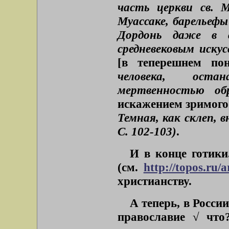
часть церкви св. 
Муассаке, барельефы
Дордонь даже в с
средневековым иску
[в теперешнем по
человека, оста
мертвенностью об
искажением зримог
Темная, как склеп, 
С. 102-103)
.
И в конце готики
(см.
http://topos.ru/a
христианству.
А теперь, в России
православие √ что