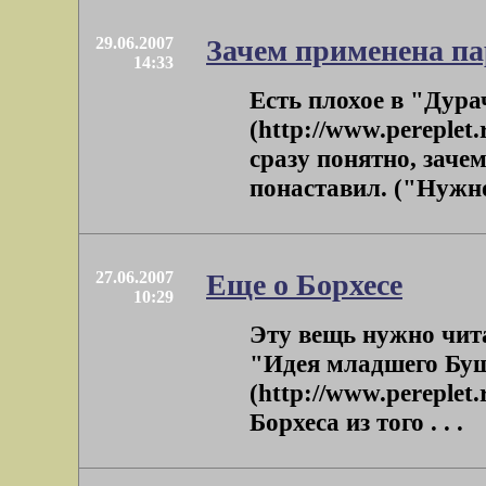
29.06.2007
Зачем применена п
14:33
Есть плохое в "Дура
(http://www.pereplet.
сразу понятно, заче
понаставил. ("Нужно
27.06.2007
Еще о Борхесе
10:29
Эту вещь нужно чит
"Идея младшего Буш
(http://www.pereplet.
Борхеса из того . . .