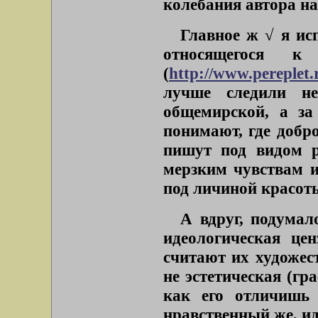
колебания автора н
Главное ж √ я исп
относящегося 
(
http://www.pereplet
лучше следили н
общемирской, а за
понимают, где добр
пишут под видом р
мерзким чувствам и
под личиной красоты
А вдруг, подумал
идеологическая це
считают их художес
не эстетическая (гр
как его отличишь 
нравственный же, ид