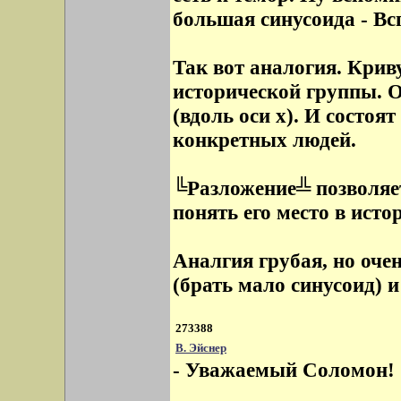
большая синусоида - В
Так вот аналогия. Крив
исторической группы. 
(вдоль оси x). И состоя
конкретных людей.
╚Разложение╩ позволяет
понять его место в исто
Аналгия грубая, но оче
(брать мало синусоид) и
273388
В. Эйснер
- Уважаемый Соломон!