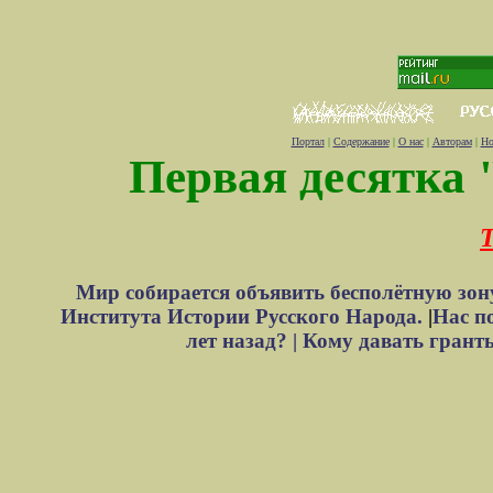
Портал
|
Содержание
|
О нас
|
Авторам
|
Но
Первая десятка 
Т
Мир собирается объявить бесполётную зон
Института Истории Русского Народа.
|
Нас п
лет назад? |
Кому давать грант