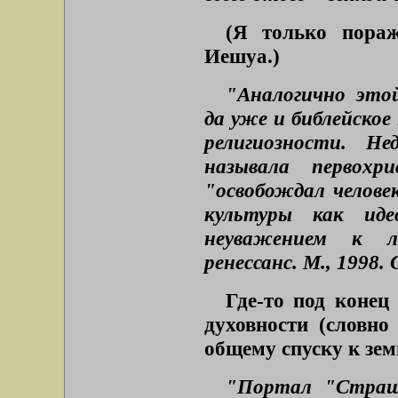
(Я только пораж
Иешуа.)
"Аналогично этой
да уже и библейское
религиозности. Не
называла первохр
"освобождал челове
культуры как иде
неуважением к л
ренессанс. М., 1998. 
Где-то под конец
духовности (словно
общему спуску
к
зем
"Портал "Страшн