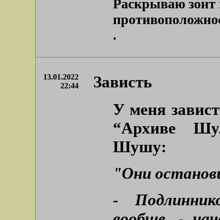
Раскрываю зонт 
противоположност
.
13.01.2022
Зависть
22:44
У меня завис
“Архиве Шул
Шушу:
"Они останови
- Подлинник
вообще, - на