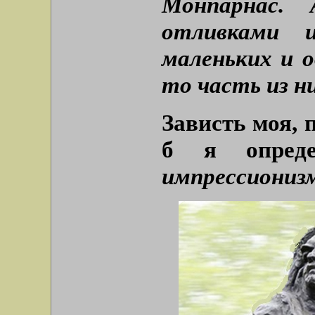
Монпарнас.
отливками 
маленьких и о
то часть из ни
Зависть моя, 
б я опред
импрессиониз