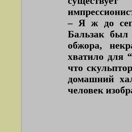
существу
импрессионис
– Я ж до сег
Бальзак был 
обжора, не
хватило для 
что скульпто
домашний хал
человек изоб