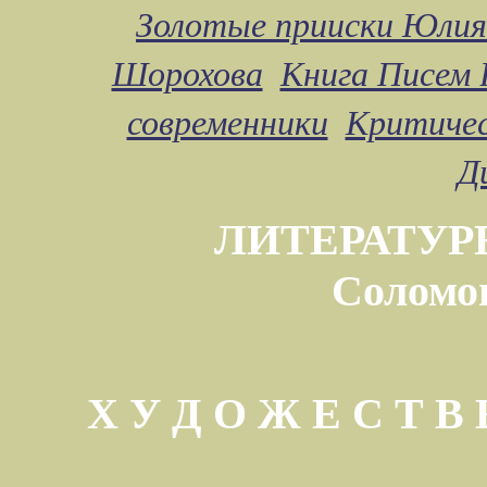
Золотые прииски Юлия
Шорохова
Книга Писем 
современники
Критичес
Д
ЛИТЕРАТУР
Соломо
Х У Д О Ж Е С Т 