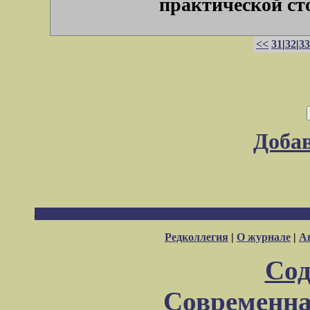
практической стор
<<
31
|
32
|
33
Доба
Редколлегия
|
О журнале
|
А
Сод
Современна