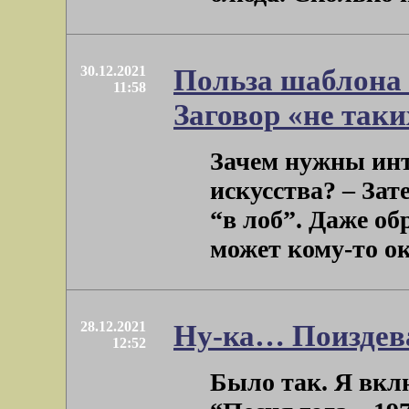
30.12.2021
Польза шаблона 
11:58
Заговор «не таки
Зачем нужны ин
искусства? – За
“в лоб”. Даже об
может кому-то ока
28.12.2021
Ну-ка… Поиздев
12:52
Было так. Я вкл