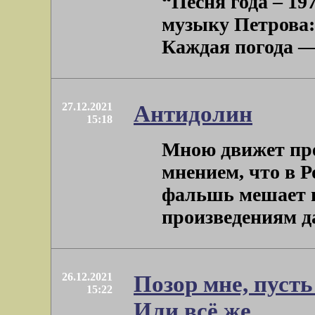
“Песня года – 19
музыку Петрова:
Каждая погода — б
27.12.2021
Антидолин
15:18
Мною движет пре
мнением, что в 
фальшь мешает и
произведениям даж
26.12.2021
Позор мне, пусть
15:22
Или всё же...