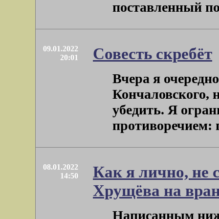
поставленный по 
09.01.2022
Совесть скребёт
20:01
Вчера я очередн
Кончаловского, н
убедить. Я огран
противоречием: г
08.01.2022
Как я лично, не 
14:50
Хрущёва на вран
Написанным ниже