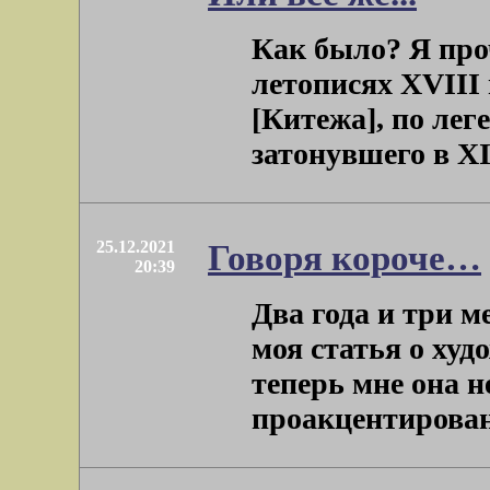
Как было? Я про
летописях XVIII
[Китежа], по ле
затонувшего в XII
25.12.2021
Говоря короче…
20:39
Два года и три м
моя статья о худ
теперь мне она н
проакцентирована 