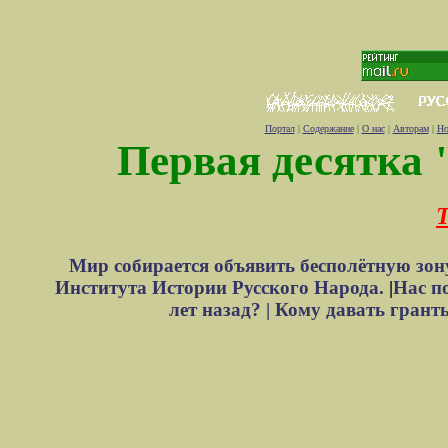
Портал
|
Содержание
|
О нас
|
Авторам
|
Но
Первая десятка 
Т
Мир собирается объявить бесполётную зон
Института Истории Русского Народа.
|
Нас п
лет назад? |
Кому давать грант