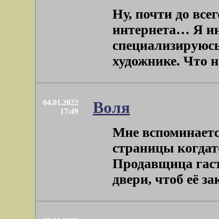
Ну, почти до все
интернета… Я ин
специализируюсь
художнике. Что н
04.01.2022
Воля
17:49
Мне вспоминаетс
страницы когдат
Продавщица гаст
двери, чтоб её зак