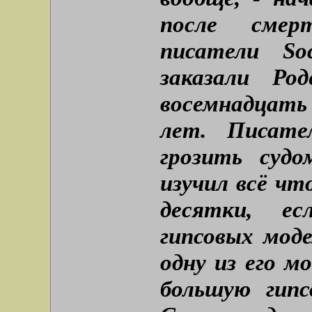
после смер
писатели Soc
заказали Ро
восемнадцать 
лет. Писате
грозить суд
изучил всё чт
десятки, е
гипсовых моде
одну из его м
большую гип