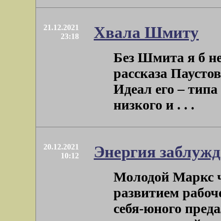
21.12.2021
Хвала Шмиту
23:18
Без Шмита я б н
рассказа Паустов
Идеал его – тип
низкого и . . .
20.12.2021
Энергия заблужд
10:12
Молодой Маркс 
развитием рабоч
себя-юного преда