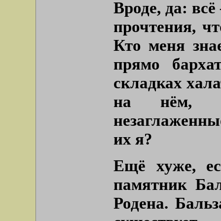
Вроде, да: всё
прочтения, чт
Кто меня знае
прямо барха
складках халат
на нём, к
незаглаженны
их я?
Ещё хуже, ес
памятник Бал
Родена. Бальз