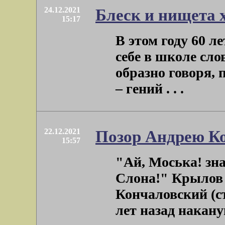
24.12.2021
Блеск и нищета
15:17
В этом году 60 л
себе в школе сло
образно говоря,
– гений . . .
22.12.2021
Позор Андрею К
15:57
"Ай, Моська! зна
Слона!" Крылов
Кончаловский (ст
лет назад накану