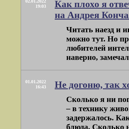
02.01.2022
Как плохо я отв
19:03
на Андрея Конча
Читать наезд и 
можно тут. Но пр
любителей интел
наверно, замечали,
01.01.2022
Не догоню, так 
16:43
Сколько я ни по
– в технику живо
задержалось. Ка
блюда. Сколько н