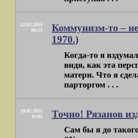
22.02.2021
Коммунизм-то – н
08:15
1970.)
Когда-то я вздума
видя, как эта пер
матери. Что я сдел
парторгом . . .
19.02.2021
Точно! Рязанов и
11:01
Сам бы я до таког