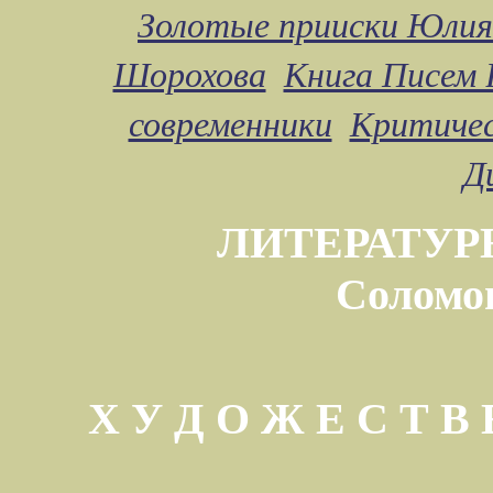
Золотые прииски Юлия
Шорохова
Книга Писем 
современники
Критичес
Д
ЛИТЕРАТУР
Соломо
Х У Д О Ж Е С Т 