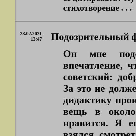
стихотворение . . .
28.02.2021
Подозрительный 
13:47
Он мне подо
впечатление, ч
советский: до
За это не долж
дидактику про
вещь в около
нравится. Я е
взялся смотре