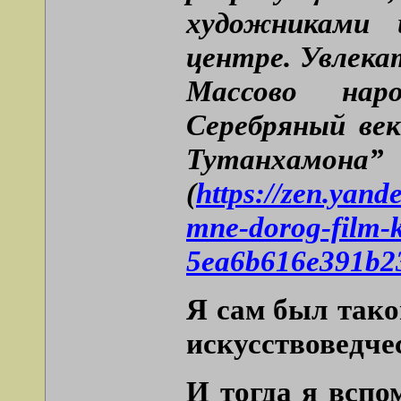
художниками
центре. Увлека
Массово нар
Серебряный ве
Тутанхамона”
(
https://zen.yan
mne-dorog-film-k
5ea6b616e391b2
Я сам был тако
искусствоведче
И тогда я вспо