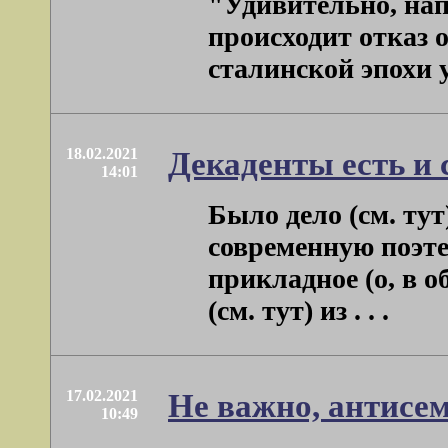
"Удивительно, нап
происходит отказ 
сталинской эпохи уж
18.02.2021
Декаденты есть и 
14:01
Было дело (см. тут
современную поэте
прикладное (о, в о
(см. тут) из . . .
17.02.2021
Не важно, антисе
10:49