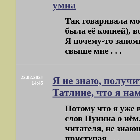
умна
Так говаривала мо
была её копией), 
Я почему-то запомн
свыше мне . . .
22.02.2021
Я не знаю, получи
14:45
Татлине, что я на
Потому что я уже 
слов Пунина о нём.
читателя, не знающ
приступая . . .