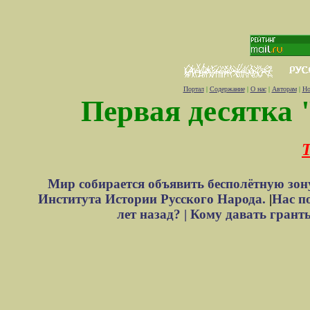
Портал
|
Содержание
|
О нас
|
Авторам
|
Но
Первая десятка 
Т
Мир собирается объявить бесполётную зон
Института Истории Русского Народа.
|
Нас п
лет назад? |
Кому давать грант