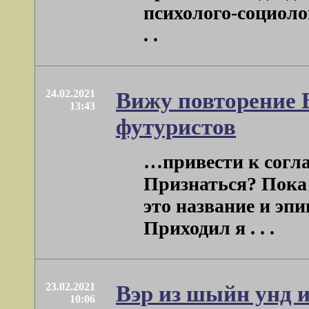
психолого-социоло
. .
24.02.2021
Вижу повторение 
13:43
футуристов
…привести к согла
Признаться? Пока 
это название и эпи
Приходил я . . .
23.02.2021
Вэр из шыйн унд их
10:06