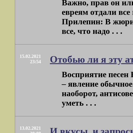
Важно, прав он ил
евреям отдали все
Прилепин: В жюри
все, что надо . . .
15.02.2021
Отобью ли я эту а
23:54
Восприятие песен 
– явление обычное
наоборот, антисове
уметь . . .
13.02.2021
И вкусы, и запро