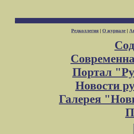
Редколлегия
|
О журнале
|
А
Сод
Современна
Портал "Ру
Новости р
Галерея "Но
П