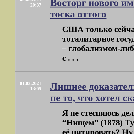
Восторг нового им
20:37
тоска оттого
США только сейчас
тоталитарное госу
– глобализмом-либ
с . . .
01.03.2021
Лишнее доказатель
13:05
не то, что хотел с
Я не стесняюсь де
“Нищем” (1878) Ту
её цитировать? Н