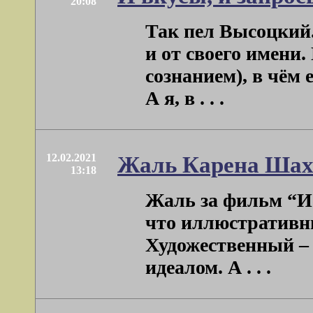
20:08
Так пел Высоцкий.
и от своего имени.
сознанием), в чём 
А я, в . . .
12.02.2021
Жаль Карена Шах
13:18
Жаль за фильм “И
что иллюстративн
Художественный – 
идеалом. А . . .