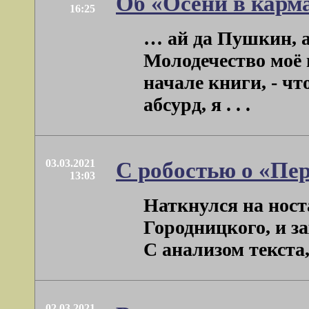
Об «Осени в карм
16:25
… ай да Пушкин, а
Молодечество моё в
начале книги, - чт
абсурд, я . . .
03.03.2021
С робостью о «Пе
13:03
Наткнулся на ност
Городницкого, и за
С анализом текста, е
02.03.2021