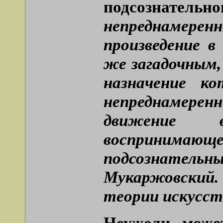
подсознатель
непреднамер
произведение в
же загадочным, 
назначение к
непреднамере
движение 
воспринимаю
подсознательны
Мукаржовский.
теории искусства
Неужели може