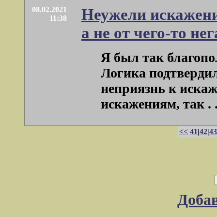
08.02.2021
Неужели искажения
11:38
а не от чего-то н
Я был так благопо
Логика подтвердила
неприязнь к искаж
искажениям, так . .
<<
41
|
42
|
43
Доба