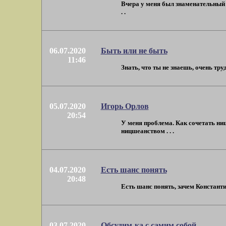
Вчера у меня был знаменательный 
. .
06.07.2020
Быть или не быть
11:46
Знать, что ты не знаешь, очень тр
05.07.2020
Игорь Орлов
20:54
У меня проблема. Как сочетать ни
ницшеанством . . .
04.07.2020
Есть шанс понять
20:48
Есть шанс понять, зачем Константи
03.07.2020
Обсудим-ка с самим собой...