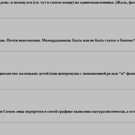
день: я наткнулся (см. тут в самом конце) на единомышленника. (Жаль, фа
удно. Почти невозможно. Мамардашвили. Быть или не быть статье о Битове? 
цшеанство маленьких детей (они центропупы с повышенной ролью “я”-фантас
н Сомов лица портретов в своей графике выполнял натуралистически, а оста