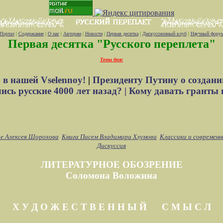
Портал
|
Содержание
|
О нас
|
Авторам
|
Новости
|
Первая десятка
|
Дискуссионный клуб
|
Научный фору
Первая десятка "Русского переплета"
Темы дня:
 в нашей Vselennoy!
|
Президенту Путину о создани
сь русские 4000 лет назад? |
Кому давать гранты 
е Алексея Шорохова
Книга Писем Владимира Хлумова
Классики и современн
Дискуссия
ЛИТЕРАТУРНОЕ ОБОЗРЕНИЕ
Соломона Воложина
Х У Д О Ж Е С Т В Е Н Н Ы Й С М Ы С Л