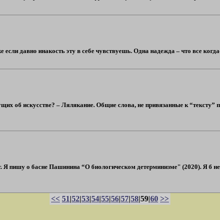
е если давно инакость эту в себе чувствуешь. Одна надежда – что все когда-н
их об искусстве? – Лялякание. Общие слова, не привязанные к “тексту” пр
эт. Я пишу о басне Пашинина “О биологическом детерминизме" (2020). Я б н
<<
51
|
52
|
53
|
54
|
55
|
56
|
57
|
58
|59|
60
>>