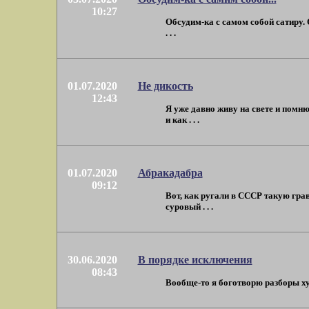
10:27
Обсудим-ка с самом собой сатиру.
. . .
01.07.2020
Не дикость
12:43
Я уже давно живу на свете и помню
и как . . .
01.07.2020
Абракадабра
09:12
Вот, как ругали в СССР такую гра
суровый . . .
30.06.2020
В порядке исключения
08:43
Вообще-то я боготворю разборы ху