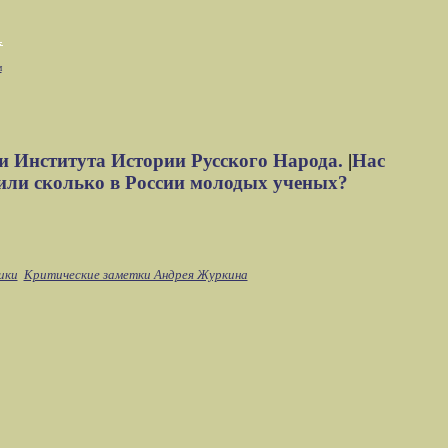
м
и Института Истории Русского Народа.
|
Нас
или сколько в России молодых ученых?
ики
Критические заметки Андрея Журкина