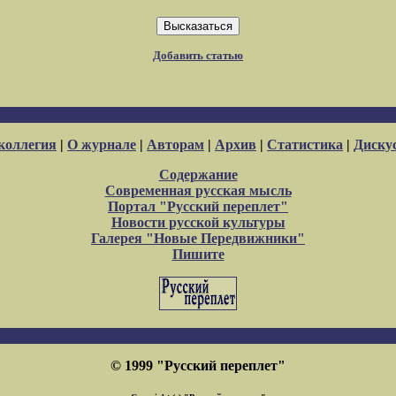
Добавить статью
коллегия
|
О журнале
|
Авторам
|
Архив
|
Статистика
|
Диску
Содержание
Современная русская мысль
Портал "Русский переплет"
Новости русской культуры
Галерея "Новые Передвижники"
Пишите
© 1999 "Русский переплет"