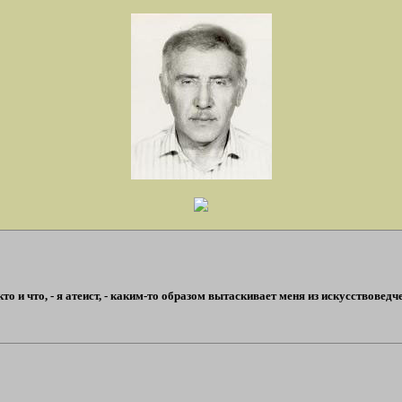
то и что, - я атеист, - каким-то образом вытаскивает меня из искусствовед