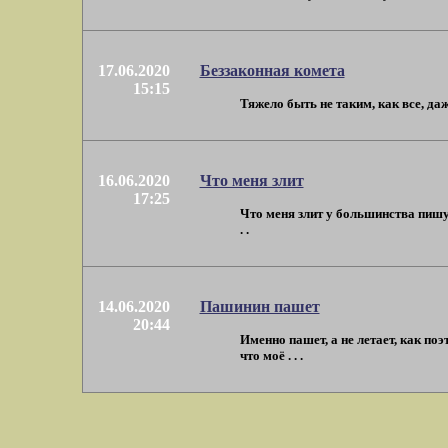
17.06.2020
Беззаконная комета
15:15
Тяжело быть не таким, как все, даж
16.06.2020
Что меня злит
17:25
Что меня злит у большинства пишущ
. .
14.06.2020
Пашинин пашет
20:44
Именно пашет, а не летает, как по
что моё . . .