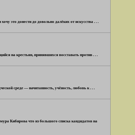
хочу это донести до довольно далёких от искусства . . .
щийся на крестьян, принявшихся восставать против . . .
ской среде — начитанность, учёность, любовь к . . .
имура Кибирова что из большого списка кандидатов на