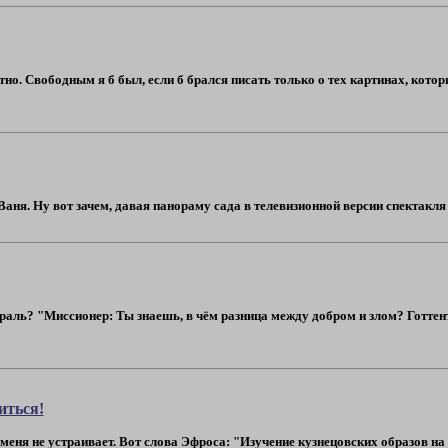
тно. Свободным я б был, если б брался писать только о тех картинах, кото
Ваня. Ну вот зачем, давая панораму сада в телевизионной версии спектакля 
ораль? "Миссионер: Ты знаешь, в чём разница между добром и злом? Готтент
иться!
меня не устраивает. Вот слова Эфроса: "Изучение кузнецовских образов на с