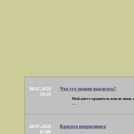
08.07.2020
Что тут можно высосать?
19:16
Мой ангел-хранитель или не знаю, к
. . .
08.07.2020
Красота некрасивого
07:08