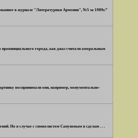
ованное в журнале "Литературная Армения", №5 за 1989г.”
шего провинциального города, как джаз считали аморальным
картинку воспринимали они, например, монументально-
ий. Но в случае с символистом Сапуновым я сделаю . . .