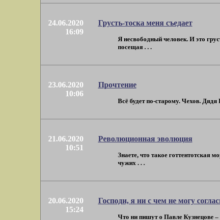
24.06.2020
Грусть-тоска меня съедает
16:09
Я несвободный человек. И это грус
посещая . . .
23.06.2020
Прочтение
10:06
Всё будет по-старому. Чехов. Дядя 
21.06.2020
Революционная эволюция
10:51
Знаете, что такое готтентотская м
чужих . . .
20.06.2020
Господи, я ни с чем не могу соглас
15:24
Что ни пишут о Павле Кузнецове – 