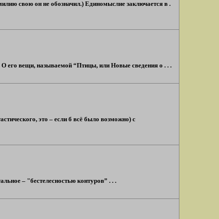
милию свою он не обозначил.) Единомыслие заключается в .
О его вещи, называемой “Птицы, или Новые сведения о . . .
тического, это – если б всё было возможно) с
льное – "бестелесностью контуров” . . .