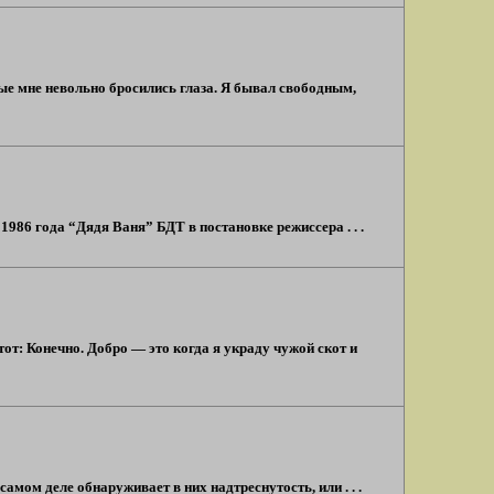
рые мне невольно бросились глаза. Я бывал свободным,
1986 года “Дядя Ваня” БДТ в постановке режиссера . . .
от: Конечно. Добро — это когда я украду чужой скот и
амом деле обнаруживает в них надтреснутость, или . . .