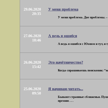
29.06.2020
У меня проблема
20:35
У меня проблема. Две проблемы. – О
27.06.2020
А ведь я ошибся
18:46
А ведь я ошибся с Юоном и тут, и т
26.06.2020
Это начётничество?
15:42
Когда спрашиваешь поисковик: “нач
25.06.2020
Я начинаю читать...
09:50
Бывают странные сближенья. Пушки
премию . . .