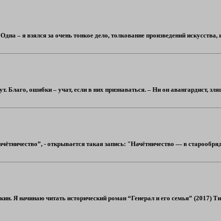
дна – я взялся за очень тонкое дело, толкование произведений искусства, и 
ут. Благо, ошибки – учат, если в них признаваться. – Ни он авангардист, зля
ётничество”, - открывается такая запись: "Начётничество — в старообрядче
н. Я начинаю читать исторический роман “Генерал и его семья” (2017) Т