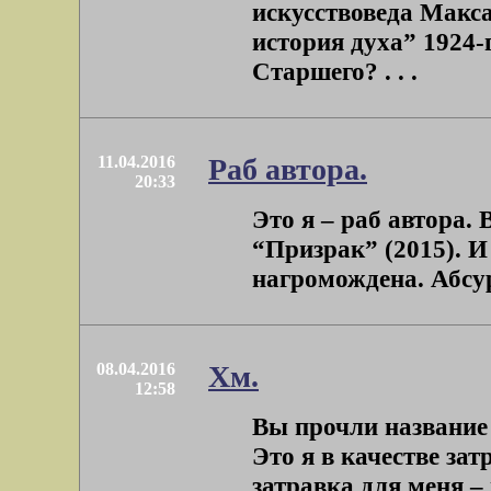
искусствоведа Макс
история духа” 1924-г
Старшего? . . .
11.04.2016
Раб автора.
20:33
Это я – раб автора.
“Призрак” (2015). И
нагромождена. Абсурд
08.04.2016
Хм.
12:58
Вы прочли название
Это я в качестве за
затравка для меня – 