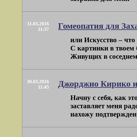
31.03.2016
Гомеопатия для За
11:37
или Искусство – что
С картинки в твоем 
Живущих в соседнем д
30.03.2016
Джорджио Кирико и
11:45
Начну с себя, как эт
заставляет меня рад
нахожу подтверждения