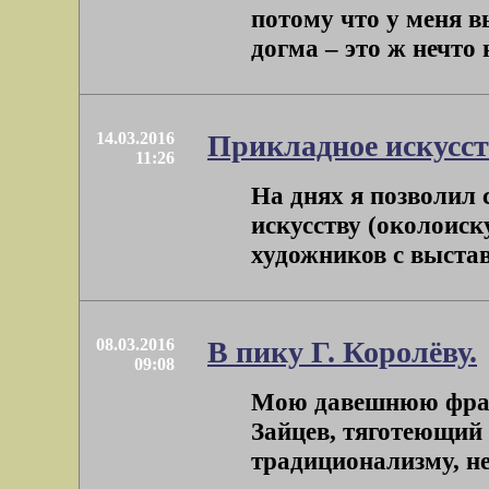
потому что у меня в
догма – это ж нечто н
14.03.2016
Прикладное искусст
11:26
На днях я позволил 
искусству (околоиск
художников с выставк
08.03.2016
В пику Г. Королёву.
09:08
Мою давешнюю фразу
Зайцев, тяготеющий 
традиционализму, не 