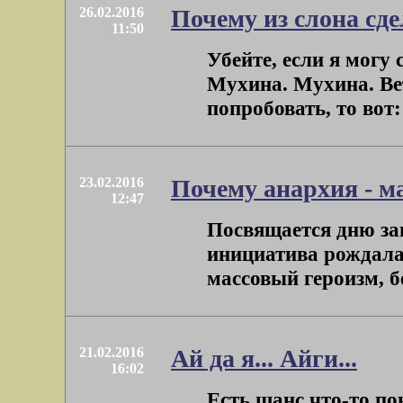
26.02.2016
Почему из слона сде
11:50
Убейте, если я могу 
Мухина. Мухина. Вет
попробовать, то вот:
23.02.2016
Почему анархия - м
12:47
Посвящается дню за
инициатива рождала
массовый героизм, бе
21.02.2016
Ай да я... Айги...
16:02
Есть шанс что-то по