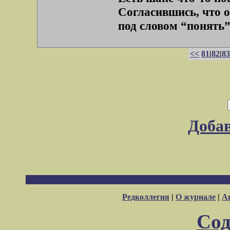
Согласившись, что о
под словом “понять”?
<<
81
|
82
|
83
Доба
Редколлегия
|
О журнале
|
А
Сод