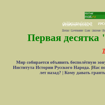
Портал
|
Содержание
|
О нас
|
Авторам
|
Но
Первая десятка 
Т
Мир собирается объявить бесполётную зон
Института Истории Русского Народа.
|
Нас п
лет назад? |
Кому давать грант