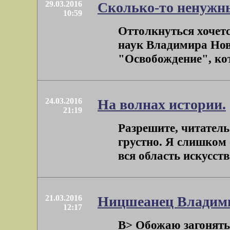
29.03.2016
Сколько-то ненужн
10:59
Оттолкнуться хочетс
наук Владимира Нов
"Освобождение", кот
24.03.2016
На волнах истории.
21:19
Разрешите, читатель 
грустно. Я слишком
вся область искусства
21.03.2016
Ницшеанец Владими
12:17
B> Обожаю загонять с