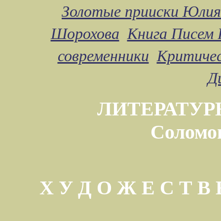
Золотые прииски Юлия
Шорохова
Книга Писем 
современники
Критичес
Д
ЛИТЕРАТУР
Соломо
Х У Д О Ж Е С Т 