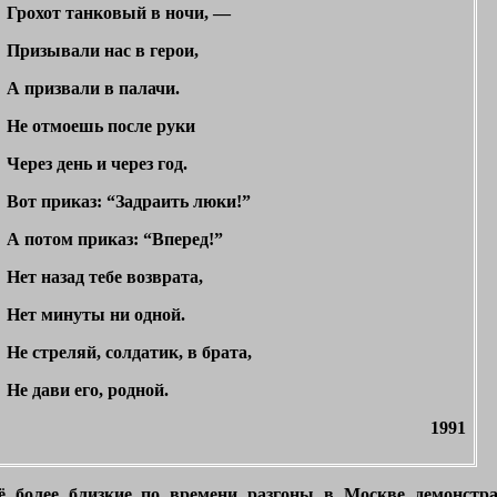
Грохот танковый в ночи, —
Призывали нас в герои,
А призвали в палачи.
Не отмоешь после руки
Через день и через год.
Вот приказ: “Задраить люки!”
А потом приказ: “Вперед!”
Нет назад тебе возврата,
Нет минуты ни одной.
Не стреляй, солдатик, в брата,
Не дави его, родной.
1991
ё более близкие по времени разгоны в Москве демонстр