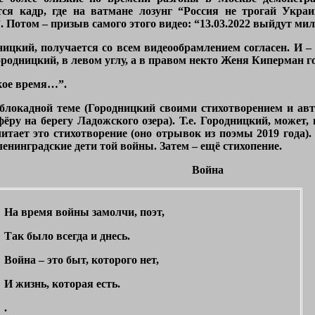
ся кадр, где на ватмане лозунг “Россия не трогай Украи
. Потом – призыв самого этого видео: “13.03.2022 выйдут ми
ницкий, получается со всем видеообрамлением согласен. И –
ородницкий, в левом углу, а в правом некто Женя Киперман г
кое время…”.
 блокадной теме (Городницкий своими стихотворением и авт
ру на берегу Ладожского озера). Т.е. Городницкий, может, 
читает это стихотворение (оно отрывок из поэмы 2019 года)
енинградские дети той войны. Затем – ещё стихопение.
Война
На время войны замолчи, поэт,
Так было всегда и днесь.
Война – это быт, которого нет,
И жизнь, которая есть.
.