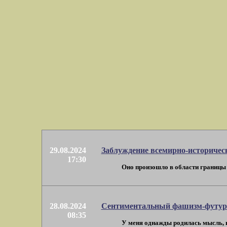
29.08.2024
Заблуждение всемирно-историчес
17:30
Оно произошло в области границы 19
28.08.2024
Сентиментальный фашизм-футур
08:35
У меня однажды родилась мысль, и 