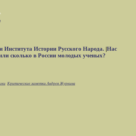
м
и Института Истории Русского Народа.
|
Нас
или сколько в России молодых ученых?
ики
Критические заметки Андрея Журкина