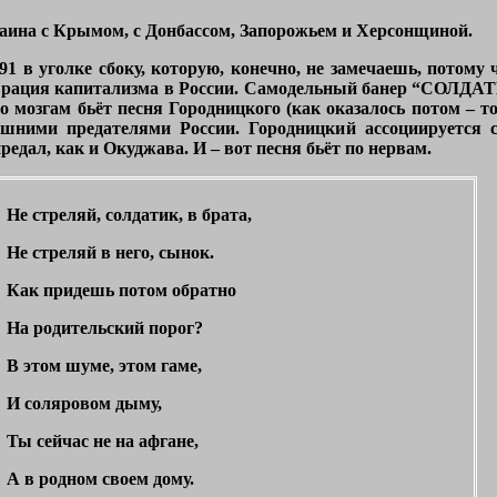
раина с Крымом, с Донбассом, Запорожьем и Херсонщиной.
1 в уголке сбоку, которую, конечно, не замечаешь, потому ч
аврация капитализма в России. Самодельный банер “СОЛ
по мозгам бьёт песня Городницкого (как оказалось потом – то
ешними предателями России. Городницкий ассоциируется 
едал, как и Окуджава. И – вот песня бьёт по нервам.
Не стреляй, солдатик, в брата,
Не стреляй в него, сынок.
Как придешь потом обратно
На родительский порог?
В этом шуме, этом гаме,
И соляровом дыму,
Ты сейчас не на афгане,
А в родном своем дому.