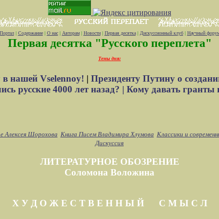
Портал
|
Содержание
|
О нас
|
Авторам
|
Новости
|
Первая десятка
|
Дискуссионный клуб
|
Научный фору
Первая десятка "Русского переплета"
Темы дня:
 в нашей Vselennoy!
|
Президенту Путину о создани
сь русские 4000 лет назад? |
Кому давать гранты 
е Алексея Шорохова
Книга Писем Владимира Хлумова
Классики и современн
Дискуссия
ЛИТЕРАТУРНОЕ ОБОЗРЕНИЕ
Соломона Воложина
Х У Д О Ж Е С Т В Е Н Н Ы Й С М Ы С Л