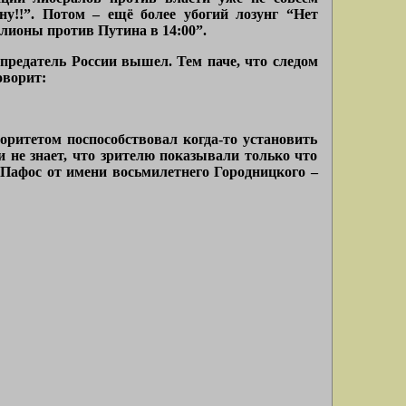
ну!!”. Потом – ещё более убогий лозунг “Нет
ллионы против Путина в 14:00”.
 предатель России вышел. Тем паче, что следом
оворит:
оритетом поспособствовал когда-то установить
и не знает, что зрителю показывали только что
. Пафос от имени восьмилетнего Городницкого –