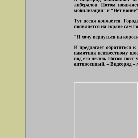
либералов. Потом появляет
мобилизации” и “Нет войне”
Тут песня кончается. Город
появляется на экране сам Г
"Я хочу вернуться на корот
И предлагает обратиться к
памятник неизвестному шофё
под его песню. Потом поэт 
антивоенный. – Видеоряд – л