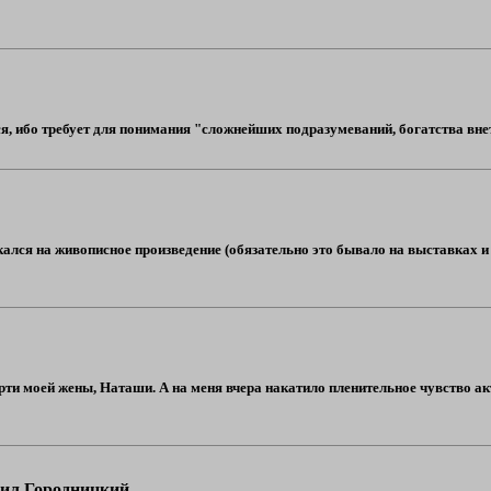
, ибо требует для понимания "сложнейших подразумеваний, богатства внете
ыкался на живописное произведение (обязательно это бывало на выставках и 
ерти моей жены, Наташи. А на меня вчера накатило пленительное чувство акт
вил Городницкий