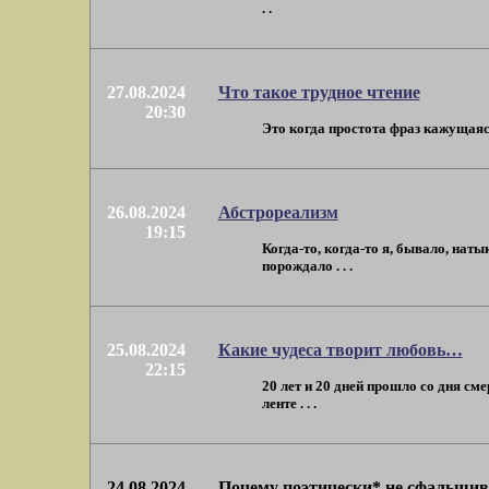
. .
27.08.2024
Что такое трудное чтение
20:30
Это когда простота фраз кажущаяся
26.08.2024
Абстрореализм
19:15
Когда-то, когда-то я, бывало, нат
порождало . . .
25.08.2024
Какие чудеса творит любовь…
22:15
20 лет и 20 дней прошло со дня см
ленте . . .
24.08.2024
Почему поэтически* не сфальши