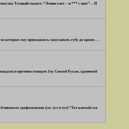
итутка Тгоцкий скажет: “Ленин умег – и *** с ним”. – И
а которых ему приходилось закусывать губу до крови . . .
Западом) и противостоящую Злу Святой Русью, хранимой
бликовать графоманские (см. тут и тут) “Тот клятый год