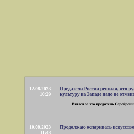
12.08.2023
Предатели России решили, что ру
10:29
культуру на Западе надо не отмен
Взялся за это предатель Серебренн
10.08.2023
Продолжаю оспаривать искусств
11:48