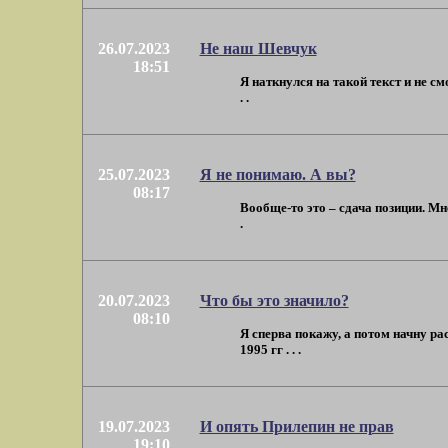
26.07.2023
Не наш Шевчук
18:51
Я наткнулся на такой текст и не с
. .
25.07.2023
Я не понимаю. А вы?
08:17
Вообще-то это – сдача позиции. Мн
.
20.07.2023
Что бы это значило?
08:10
Я сперва покажу, а потом начну ра
1995 гг . . .
19.07.2023
И опять Прилепин не прав
19:10