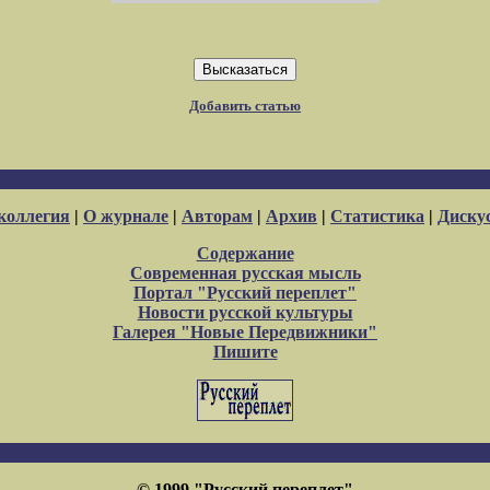
Добавить статью
коллегия
|
О журнале
|
Авторам
|
Архив
|
Статистика
|
Диску
Содержание
Современная русская мысль
Портал "Русский переплет"
Новости русской культуры
Галерея "Новые Передвижники"
Пишите
© 1999 "Русский переплет"