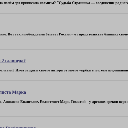
а почём зря приписала космизм? "Судьба Странника — соединение родного и 
раине. Вот так и побеждаема бывает Россия – от предательства бывших сво
 2 главреда?
славия? Из-за защиты своего автора от моего упрёка в плохом подлизывани
елиста Марка
д. Аникиево Евангелие. Евангелист Марк. Гиматий – у древних греков верхн