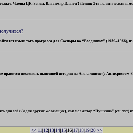
тгежьте. Члены ЦК: Зачем, Владимир Ильич?! Ленин: Эта политическая пгост
 получится?
йти тот изъян того прогресса для Сосноры во “Всадниках” (1959–1966), из-з
не нравится похожесть нынешней истории на Апокалипсис (с Антихристом-
ь для себя (и для других желающих), как мог автор “Пушкина” (см. тут) пу
<<
11
|
12
|
13
|
14
|
15
|16|
17
|
18
|
19
|
20
>>