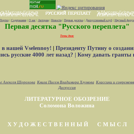
Портал
|
Содержание
|
О нас
|
Авторам
|
Новости
|
Первая десятка
|
Дискуссионный клуб
|
Научный фору
Первая десятка "Русского переплета"
Темы дня:
 в нашей Vselennoy!
|
Президенту Путину о создани
сь русские 4000 лет назад? |
Кому давать гранты 
е Алексея Шорохова
Книга Писем Владимира Хлумова
Классики и современн
Дискуссия
ЛИТЕРАТУРНОЕ ОБОЗРЕНИЕ
Соломона Воложина
Х У Д О Ж Е С Т В Е Н Н Ы Й С М Ы С Л