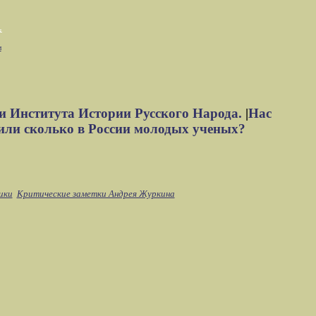
м
и Института Истории Русского Народа.
|
Нас
или сколько в России молодых ученых?
ики
Критические заметки Андрея Журкина