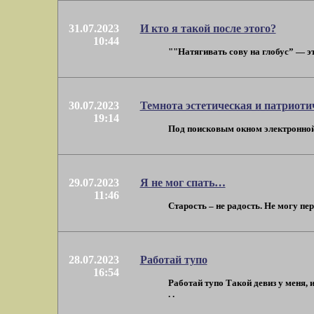
31.07.2023
И кто я такой после этого?
10:44
""Натягивать сову на глобус” — эт
30.07.2023
Темнота эстетическая и патриоти
19:14
Под поисковым окном электронной п
29.07.2023
Я не мог спать…
11:46
Старость – не радость. Не могу пер
28.07.2023
Работай тупо
16:54
Работай тупо Такой девиз у меня, 
. .