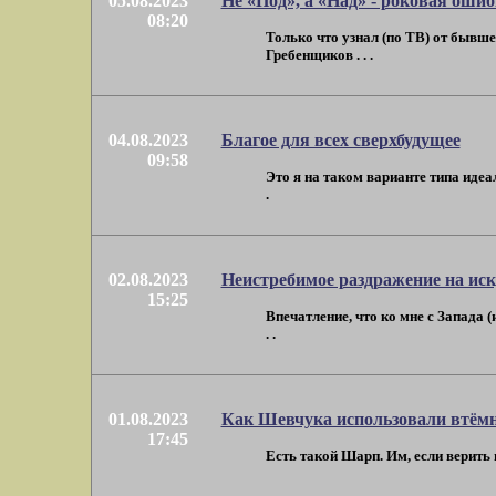
05.08.2023
Не «Под», а «Над» - роковая оши
08:20
Только что узнал (по ТВ) от бывш
Гребенщиков . . .
04.08.2023
Благое для всех сверхбудущее
09:58
Это я на таком варианте типа идеа
.
02.08.2023
Неистребимое раздражение на иску
15:25
Впечатление, что ко мне с Запада 
. .
01.08.2023
Как Шевчука использовали втём
17:45
Есть такой Шарп. Им, если верить 