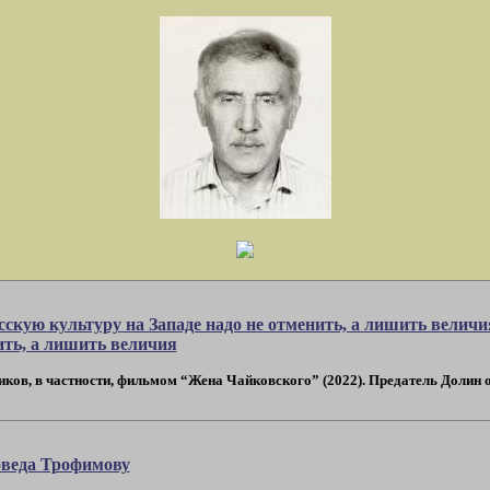
сскую культуру на Западе надо не отменить, а лишить велич
ить, а лишить величия
иков, в частности, фильмом “Жена Чайковского” (2022). Предатель Долин об 
оведа Трофимову