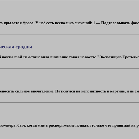
о крылатая фраза. У неё есть несколько значений: 1 — Подтасовывать факт
ческая сродны
очты mail.ru остановила внимание такая новость: "Экспозицию Третьяковки
еносить сильное впечатление. Наткнулся на непонятность в картине, и не смо
инженера, был, когда мне в распоряжение попадал только что принятый на 