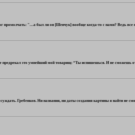
мог промолчать: "…а был ли он [Шевчук] вообще когда-то с нами? Ведь все 
е предрекал это умнейший мой товарищ: “Ты испишешься. И не сможешь отка
ссуждать. Гребенков. Ни названия, ни даты создания картины я найти не см