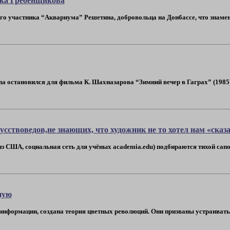
бка Гребенщикова
его участника “Аквариума” Решетина, добровольца на Донбассе, что знаме
ла остановился для фильма К. Шахназарова “Зимний вечер в Гаграх” (1985). 
сствоведов,не знающих, что художник не то хотел нам «сказ
(из США, социальная сеть для учёных academia.edu) подбираются тихой сап
ную
информации, создана теория цветных революций. Они призваны устраивать в