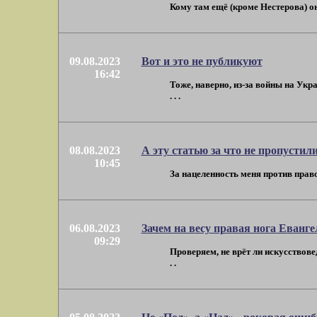
Кому там ещё (кроме Нестерова) он
09.08.2023
Вот и это не публикуют
16:42
Тоже, наверно, из-за войны на Ук
. . .
08.08.2023
А эту статью за что не пропустили
10:45
За нацеленность меня против право
06.08.2023
Зачем на весу правая нога Еванг
09:29
Проверяем, не врёт ли искусствове
. .