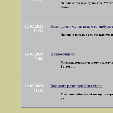
Ленин: Когда я умгу, вы мне *** о
опять . . .
17.07.2023
Если долго мучиться, что-нибудь
15:55
Начинаю писать с самозаданием: на
16.07.2023
Православие?
08:02
Мне, как воинствующему атеисту, 
Богом . . .
15.07.2023
Вариант разгадки Филатова
11:43
Мне понадобилось чётче проговорит
уж . . .