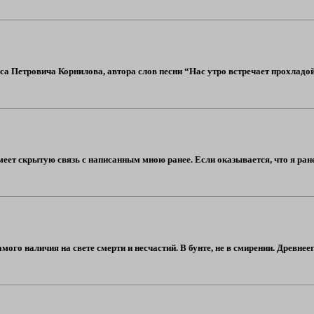
са Петровича Корнилова, автора слов песни “Нас утро встречает прохладо
имеет скрытую связь с написанным мною ранее. Если оказывается, что я ран
амого наличия на свете смерти и несчастий. В бунте, не в смирении. Древн