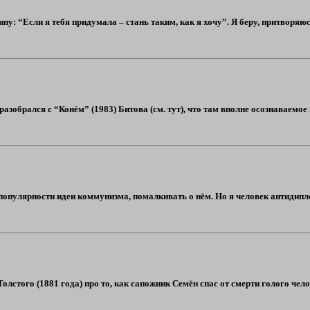
пу: “Если я тебя придумала – стань таким, как я хочу”. Я беру, притворя
 разобрался с “Конём” (1983) Битова (см. тут), что там вполне осознаваемо
популярности идеи коммунизма, помалкивать о нём. Но я человек антидипло
Толстого (1881 года) про то, как сапожник Семён спас от смерти голого чел