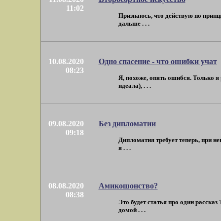
11:02
Признаюсь, что действую по принци
дальше . . .
10.08.2020
Одно спасение - что ошибки учат
08:23
Я, похоже, опять ошибся. Только я
идеала), . . .
09.08.2020
Без дипломатии
09:18
Дипломатия требует теперь, при не
я . . .
08.08.2020
Амикошонство?
08:38
Это будет статья про один рассказ 
домой . . .