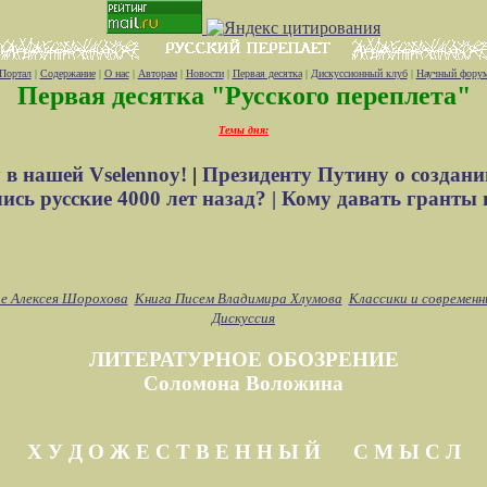
Портал
|
Содержание
|
О нас
|
Авторам
|
Новости
|
Первая десятка
|
Дискуссионный клуб
|
Научный фору
Первая десятка "Русского переплета"
Темы дня:
 в нашей Vselennoy!
|
Президенту Путину о создани
сь русские 4000 лет назад? |
Кому давать гранты 
е Алексея Шорохова
Книга Писем Владимира Хлумова
Классики и современн
Дискуссия
ЛИТЕРАТУРНОЕ ОБОЗРЕНИЕ
Соломона Воложина
Х У Д О Ж Е С Т В Е Н Н Ы Й С М Ы С Л