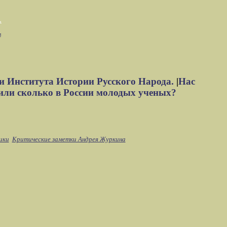
м
и Института Истории Русского Народа.
|
Нас
или сколько в России молодых ученых?
ики
Критические заметки Андрея Журкина