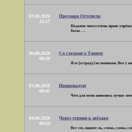
07.08.2020
Предзаря Оттепели
23:17
Недавно читал очень яркие упрёки
была . . .
06.08.2020
Со слезами о Таниче
08:29
Я ее [эстраду] не понимаю. Вот у н
05.08.2020
Напропалую
09:45
Чем для меня живопись лучше литера
04.08.2020
Через тернии к звёздам
09:24
Все это, видите ль, слова, слова, 