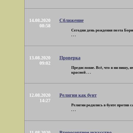
14.08.2020
Сближение
08:58
Сегодня день рождения поэта Бори
. . .
13.08.2020
Проверка
09:02
Предисловие. Всё, что я ни пишу, 
красной . . .
12.08.2020
Религии как бунт
14:27
Религии родились в бунте против с
. . .
11.08.2020
Второсортное искусство