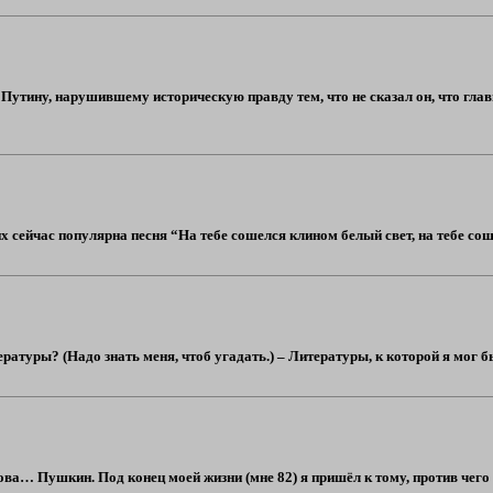
 Путину, нарушившему историческую правду тем, что не сказал он, что гла
их сейчас популярна песня “На тебе сошелся клином белый свет, на тебе сош
туры? (Надо знать меня, чтоб угадать.) – Литературы, к которой я мог бы п
слова… Пушкин. Под конец моей жизни (мне 82) я пришёл к тому, против чего 