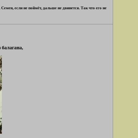
емен, если не поймёт, дальше не двинется. Так что его не
 балагана,