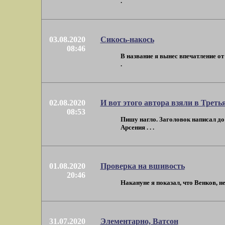
.
03.08.2020
Сикось-накось
08:46
В название я вынес впечатление от
.
02.08.2020
И вот этого автора взяли в Трет
08:53
Пишу нагло. Заголовок написал до
Арсения . . .
01.08.2020
Проверка на вшивость
20:46
Накануне я показал, что Венков, не
31.07.2020
Элементарно, Ватсон