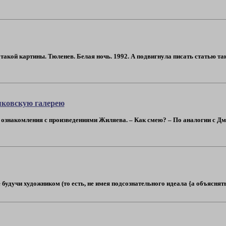
 такой картины. Тюленев. Белая ночь. 1992. А подвигнула писать статью та
ьяковскую галерею
 ознакомления с произведениями Жиляева. – Как смею? – По аналогии с Д
 будучи художником (то есть, не имея подсознательного идеала {а объяснять 