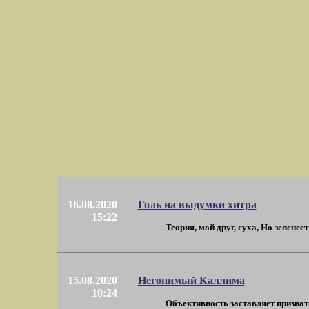
16.08.2020
Голь на выдумки хитра
15:22
Теория, мой друг, суха, Но зеленее
15.08.2020
Негонимый Каллима
10:24
Объективность заставляет признать