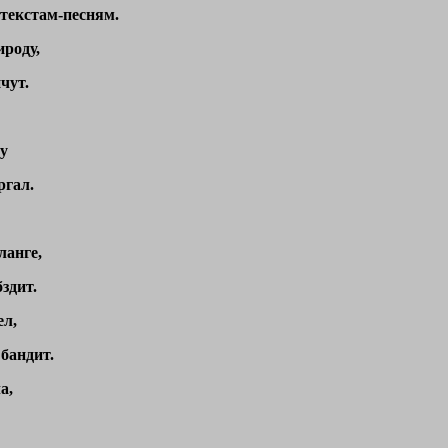
текстам-песням.
роду,
чут.
у
ргал.
ланге,
здит.
ел,
бандит.
а,