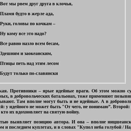
Вот мы рвем друг друга в клочья,
Пламя будто в жерле ада,
Руки, головы по кочкам –
Ну кому все это надо?
Все равно назло всем бесам,
Здешним и заокеанским,
Птицы петь над этим лесом
Будут только по-славянски
кая. Противники – ярые идейные враги. Об этом можно су
мых, в добровольческих батальонах, тоже применяют позывн
ывают. Там вполне могут быть и не идейные. А в доброволь
ый: у идейного не может быть
"От чего, не понимаю”
. Второй:
 кто их вдохновляет на святую войну.
стью выявляет позицию автора. И она – вполне ницшеанск
м и последнем куплетах, и в словах
"Купол неба голубой / На