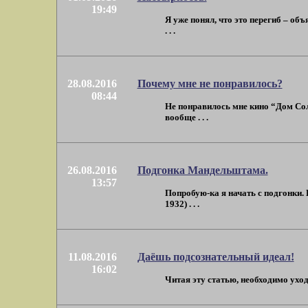
19:49
Я уже понял, что это перегиб – о
. . .
28.08.2016
Почему мне не понравилось?
08:44
Не понравилось мне кино “Дом Сол
вообще . . .
26.08.2016
Подгонка Мандельштама.
13:57
Попробую-ка я начать с подгонки.
1932) . . .
11.08.2016
Даёшь подсознательный идеал!
16:02
Читая эту статью, необходимо уход