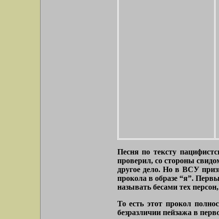
Песня по тексту пацифистс
проверил, со стороны свидо
другое дело. Но в ВСУ приз
прокола в образе “я”. Перв
называть бесами тех персон,
То есть этот прокол полно
безразличии пейзажа в перво