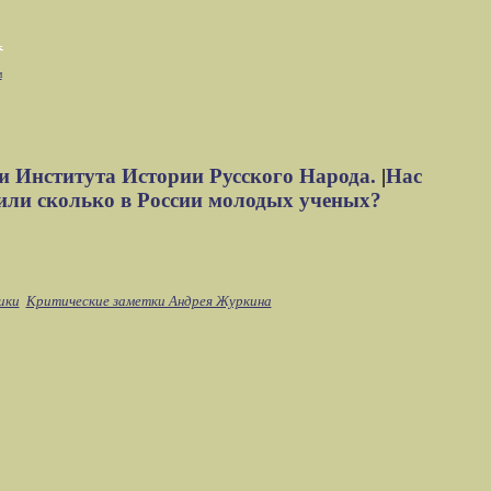
м
и Института Истории Русского Народа.
|
Нас
или сколько в России молодых ученых?
ики
Критические заметки Андрея Журкина