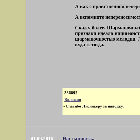
А как с нравственной непер
А вспомните непереносимость
Скажу более. Шарманочный н
признаки идеала ницшеанств
шарманочностью мелодии. Лиш
куда ж тогда.
336892
Воложин
- Спасибо Лисинкеру за наводку.
01.09.2016
Настырность.