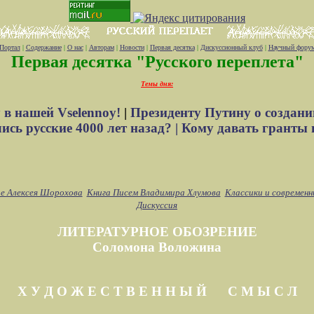
Портал
|
Содержание
|
О нас
|
Авторам
|
Новости
|
Первая десятка
|
Дискуссионный клуб
|
Научный фору
Первая десятка "Русского переплета"
Темы дня:
 в нашей Vselennoy!
|
Президенту Путину о создани
сь русские 4000 лет назад? |
Кому давать гранты 
е Алексея Шорохова
Книга Писем Владимира Хлумова
Классики и современн
Дискуссия
ЛИТЕРАТУРНОЕ ОБОЗРЕНИЕ
Соломона Воложина
Х У Д О Ж Е С Т В Е Н Н Ы Й С М Ы С Л