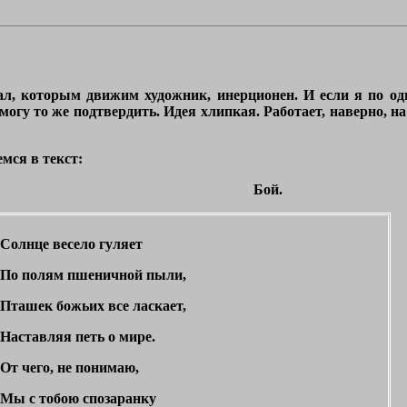
еал, которым движим художник, инерционен. И если я по од
смогу то же подтвердить. Идея хлипкая. Работает, наверно, 
емся в текст:
Бой.
Солнце весело гуляет
По полям пшеничной пыли,
Пташек божьих все ласкает,
Наставляя петь о мире.
От чего, не понимаю,
Мы с тобою спозаранку