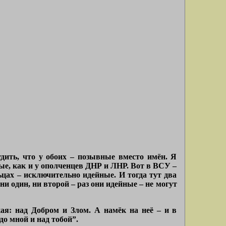
дить, что у обоих – позывные вместо имён. Я
ые, как и у ополченцев ДНР и ЛНР. Вот в ВСУ –
цах – исключительно идейные. И тогда тут два
 ни один, ни второй – раз они идейные – не могут
ая: над Добром и Злом. А намёк на неё – и в
до мной и над тобой”
.