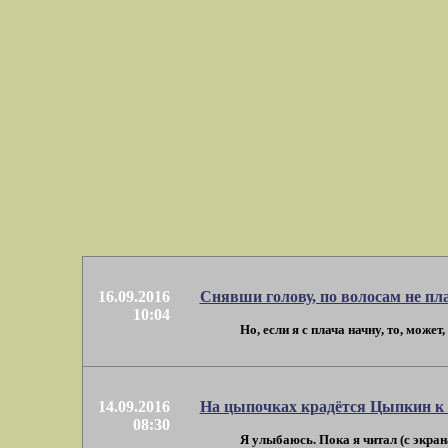
16.09.2016
Снявши голову, по волосам не пла
10:04
Но, если я с плача начну, то, може
14.09.2016
На цыпочках крадётся Цыпкин к 
08:30
Я улыбаюсь. Пока я читал (с экран