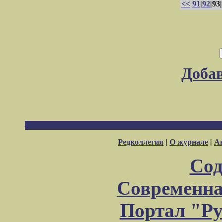
<<
91
|
92
|93|
Доба
Редколлегия
|
О журнале
|
А
Сод
Современна
Портал "Ру