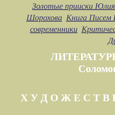
Золотые прииски Юлия
Шорохова
Книга Писем 
современники
Критичес
Д
ЛИТЕРАТУР
Соломо
Х У Д О Ж Е С Т 