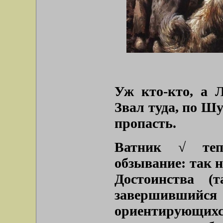
Уж кто-кто, а 
Звал туда, по Шу
пропасть.
Ватник √ теп
обзывание: так 
Достоинства (
завершившийся 
ориентирующихс