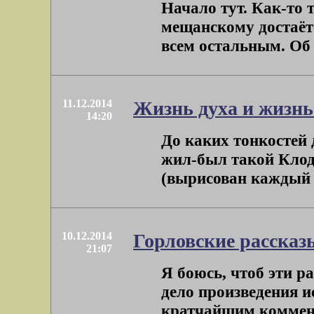
Начало тут. Как-то 
мещанскому достаёт
всем остальным. Об э
11.12.2014
Жизнь духа и жизнь
14:20
До каких тонкостей
жил-был такой Клод
(вырисован каждый л
10.12.2014
Горловские рассказ
21:07
Я боюсь, чтоб эти ра
дело произведения и
кратчайшим коммент