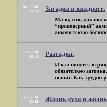
19.12.2014
Загадка в квадрате.
11:33
Мало, что, как ока
“правоверный” акмеи
акмеистскую богиню б
17.12.2014
Разгадка.
18:52
И кто посмеет отриц
обязательно загадка,
выпит. Как трудно ра
15.12.2014
Жизнь духа и жизнь
15:12