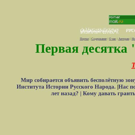
Портал
|
Содержание
|
О нас
|
Авторам
|
Но
Первая десятка 
Т
Мир собирается объявить бесполётную зон
Института Истории Русского Народа.
|
Нас п
лет назад? |
Кому давать грант