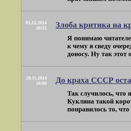
01.12.2014
Злоба критика на к
20:51
Я понимаю читателей
к чему я сведу очер
доносу. Ну так этот о
28.11.2014
До краха СССР остав
16:06
Так случилось, что 
Куклина такой коро
понравилось то, что