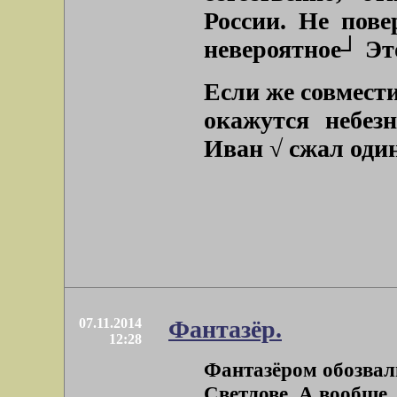
России. Не пове
невероятное┘ Это
Если же совмест
окажутся небе
Иван √ сжал оди
07.11.2014
Фантазёр.
12:28
Фантазёром обозвал
Светлове. А вообще,