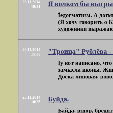
26.11.2014
Я волком бы выгрыз
19:31
Íедогматизм. А догмы
(Я хочу говорить о 
художники выражают 
26.11.2014
"Троица" Рублёва - 
15:22
Íу вот написано, чт
замысла иконы. Жив
Доска липовая, повол
25.11.2014
Буйда.
10:26
Байда, вздор, бредят