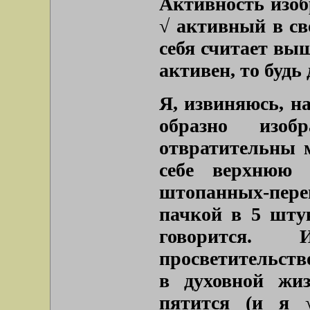
Активность изо
√ активный в св
себя считает выш
активен, то будь
Я, извиняюсь, н
образно изо
отвратительны м
себе верхнюю 
штопанных-пере
пачкой в 5 штук
говорится
просветительст
в духовной жи
пятится (и я 