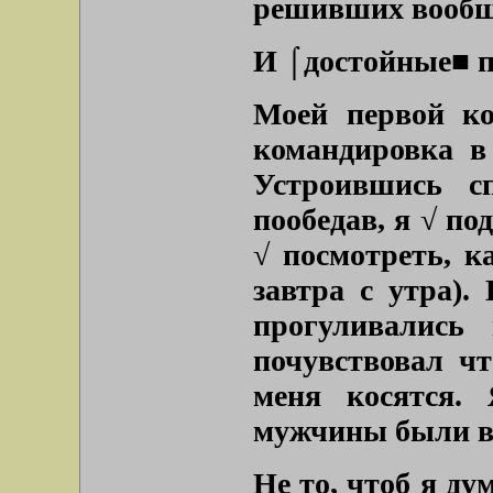
решивших вообщ
И ⌠достойные■ п
Моей первой ко
командировка в
Устроившись с
пообедав, я √ по
√ посмотреть, к
завтра с утра).
прогуливались
почувствовал чт
меня косятся.
мужчины были в
Не то, чтоб я ду