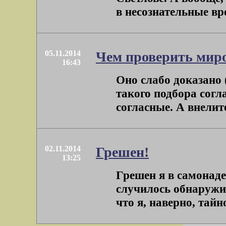
в несознательные врем
05.11.2014
Чем проверить мир
16:43
Оно слабо доказано 
такого подбора согл
согласные. А внелите
02.11.2014
Грешен!
13:25
Грешен я в самонад
случилось обнаружит
что я, наверно, тайно