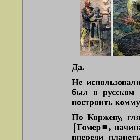
Да.
Не использовал
был в русском н
построить коммун
По Коржеву, гл
⌠Гомер■, начина
впереди планет