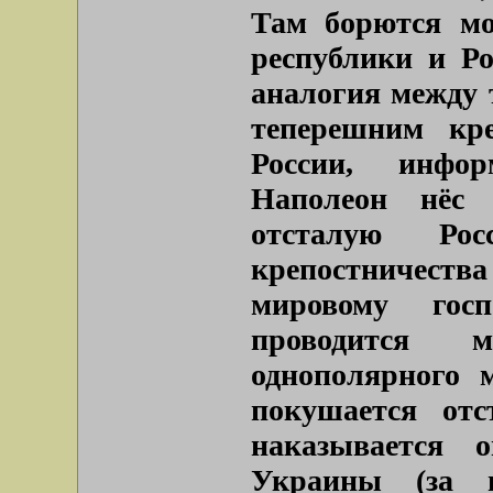
Там борются мо
республики и Ро
аналогия между 
теперешним кр
России, инфор
Наполеон нёс 
отсталую Ро
крепостничества
мировому гос
проводится 
однополярного 
покушается отс
наказывается 
Украины (за н