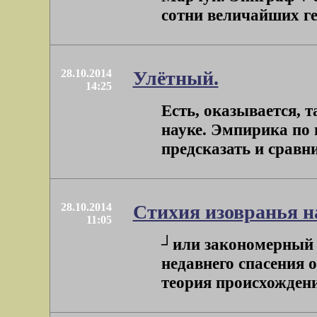
сотни величайших ген
28.10.2014
Улётный.
14:25
Есть, оказывается, 
науке. Эмпирика по 
предсказать и сравнит
28.10.2014
Стихия изовранья н
11:05
┘или закономерный 
недавнего спасения 
теория происхождения