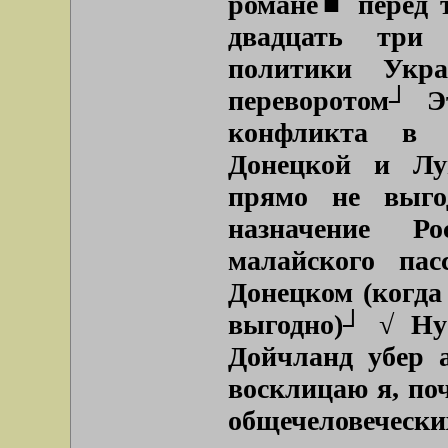
романе■ перед т
двадцать три 
политики Укр
переворотом┘ Э
конфликта в 
Донецкой и Луг
прямо не выго
назначение Р
малайского пас
Донецком (когда
выгодно)┘ √ Ну
Дойчланд убер 
восклицаю я, по
общечеловечески