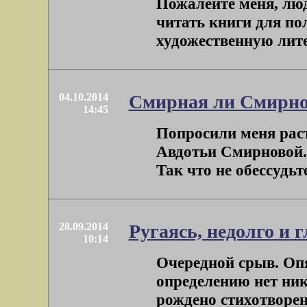
Пожалейте меня, люди
читать книги для по
художественную литера
04.10.2014
Смирная ли Смирно
14:45
Попросили меня рас
Авдотьи Смирновой. 
Так что не обессудьте
28.09.2014
Ругаясь, недолго и 
10:14
Очередной срыв. Опя
определению нет ник
рождено стихотворение