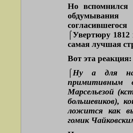
Но вспомнился 
обдумывания
согласившегося
⌠Увертюру 1812 г
самая лучшая ст
Вот эта реакция:
⌠Ну а для на
примитивным 
Марсельезой (кс
большевиков), к
ложится как в
гомик Чайковски