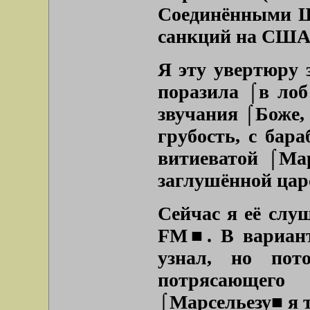
Соединёнными 
санкций на США 
Я эту увертюру 
поразила ⌠в ло
звучания ⌠Боже,
грубость, с бар
витиеватой ⌠Ма
заглушённой цар
Сейчас я её слу
FM■. В варианте
узнал, но пот
потрясающег
⌠Марсельезу■ я 