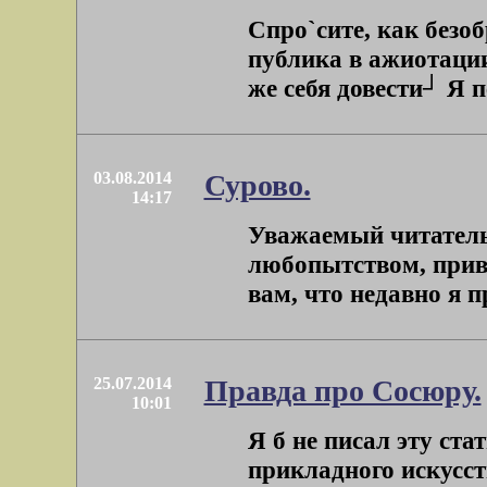
Спро`сите, как безо
публика в ажиотации
же себя довести┘ Я п
03.08.2014
Сурово.
14:17
Уважаемый читатель
любопытством, приве
вам, что недавно я п
25.07.2014
Правда про Сосюру.
10:01
Я б не писал эту ст
прикладного искусст