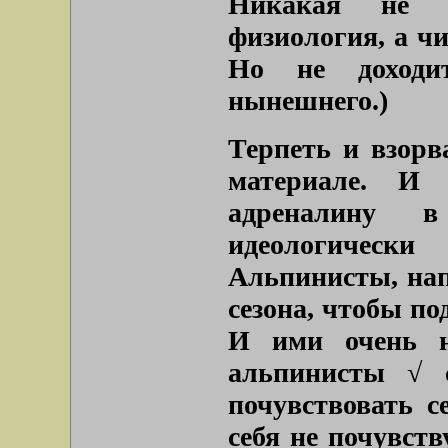
Никакая не н
физиология, а чи
Но не доходи
нынешнего.)
Терпеть и взорв
материале. И
адреналину 
идеологичес
Альпинисты, нап
сезона, чтобы п
И ими очень н
альпинисты √ 
почувствовать с
себя не почувств