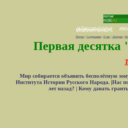
Портал
|
Содержание
|
О нас
|
Авторам
|
Но
Первая десятка 
Т
Мир собирается объявить бесполётную зон
Института Истории Русского Народа.
|
Нас п
лет назад? |
Кому давать грант