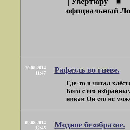
⌠Увертюру■ 
официальный Лонд
10.08.2014
Рафаэль во гневе.
11:47
Где-то я читал хлёст
Бога с его избранн
никак Он его не може
09.08.2014
Модное безобразие.
12:45