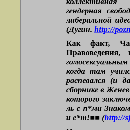
коллективная 
гендерная своб
либеральной иде
(Дугин.
http://poz
Как факт, Ча
Правоведения,
гомосексуальным 
когда там учил
распевался (и д
сборнике в Женев
которого заключ
ль с п*ми Знак
и е*т!■■ (
http://