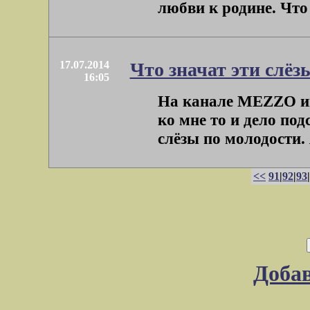
любви к родине. Что 
17.07.2014
Что значат эти слёз
16:05
На канале MEZZO и
ко мне то и дело под
слёзы по молодости. 
<<
91
|
92
|
93
Доба