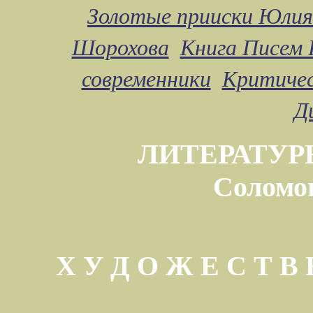
Золотые прииски Юлия
Шорохова
Книга Писем 
современники
Критичес
Д
ЛИТЕРАТУР
Соломо
Х У Д О Ж Е С Т 