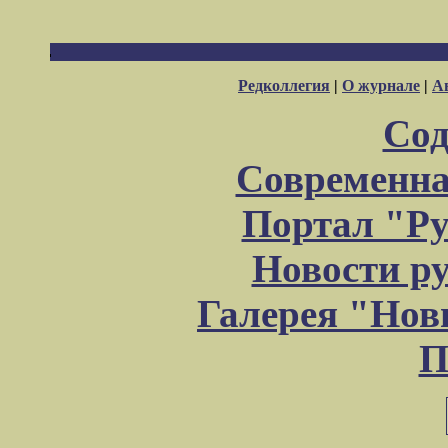
Редколлегия
|
О журнале
|
А
Сод
Современна
Портал "Ру
Новости р
Галерея "Но
П