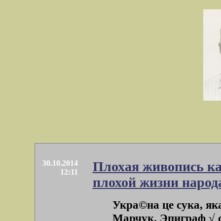
30.10.2014
Плохая живопись ка
12:11
плохой жизни народ
Укра©на це сука, як
Марчук. Эпиграф √ с