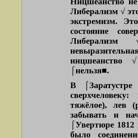
Ницшеанство не
Либерализм √ эт
экстремизм. Эт
состояние сове
Либерализм 
невыразитель
ницшеанство √
⌠нельзя■.
В ⌠Заратустр
сверхчеловеку:
тяжёлое), лев (
забывать и на
⌠Увертюре 1812 
было соединени