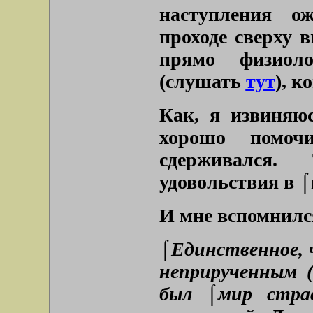
наступления о
проходе сверху в
прямо физиоло
(слушать
тут
), к
Как, я извиняюс
хорошо помоч
сдерживался
удовольствия в ⌠
И мне вспомнилс
⌠Единственное, 
неприрученным (
был ⌠мир стра