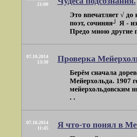
Чудеса подсознания.
21:00
Это впечатляет √ до
поэт, сочиняя┘ Я - 
Предо мною другие по
07.10.2014
Проверка Мейерхоль
13:30
Берём сначала доре
Мейерхольда. 1907 г
мейерхольдовским ни
. .
07.10.2014
Я что-то понял в М
11:45