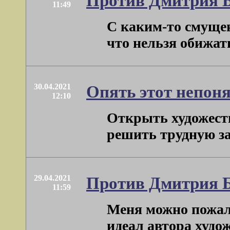
Против Дмитрия 
11:49
С каким-то смущен
что нельзя обижать
30.04.2021
Опять этот непо
12:10
Открыть художеств
решить трудную зад
29.04.2021
Против Дмитрия 
11:59
Меня можно пожале
идеал автора художе