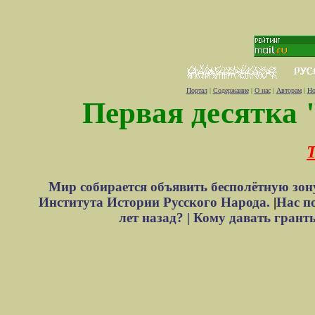
Портал
|
Содержание
|
О нас
|
Авторам
|
Но
Первая десятка 
Т
Мир собирается объявить бесполётную зон
Института Истории Русского Народа.
|
Нас п
лет назад? |
Кому давать грант