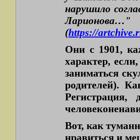
нарушило согла
Ларионова…"
(
https://artchiv
Они с 1901, ка
характер, если,
заниматься скул
родителей). К
Регистрация,
человеконенави
Вот, как туман
нравиться и ме