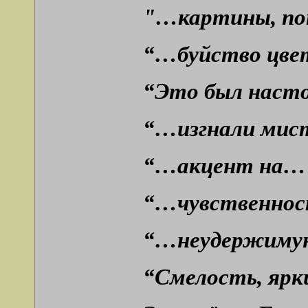
"…картины, пок
“…буйство цвет
“Это был настоя
“…изгнали мист
“…акцент на… ц
“…чувственност
“…неудержимую 
“Смелость, ярк