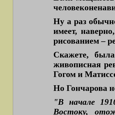
человеконенави
Ну а раз обычн
имеет, наверн
рисованием – р
Скажете, был
живописная рев
Гогом и Матисс
Но Гончарова не
"В начале 191
Востоку, ото