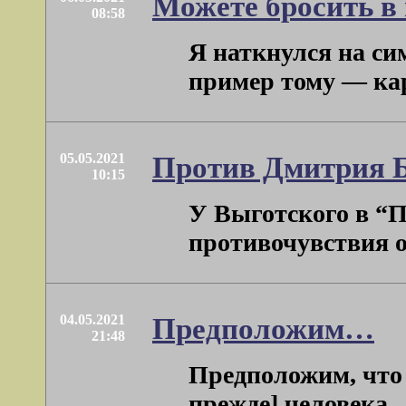
Можете бросить в
08:58
Я наткнулся на си
пример тому — карт
05.05.2021
Против Дмитрия 
10:15
У Выготского в “П
противочувствия от
04.05.2021
Предположим…
21:48
Предположим, что 
прежде] человека…”