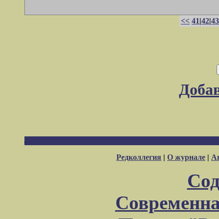
<<
41
|
42
|
43
Доба
Редколлегия
|
О журнале
|
А
Сод
Современна