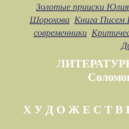
Золотые прииски Юлия
Шорохова
Книга Писем 
современники
Критичес
Д
ЛИТЕРАТУР
Соломо
Х У Д О Ж Е С Т 