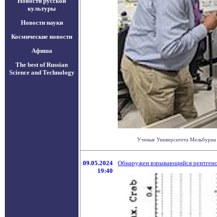
Новости русской
культуры
Новости науки
Космические новости
Афиша
The best of Russian
Science and Technology
Ученые Университета Мельбурна 
09.05.2024
Обнаружен взрывающийся рентгено
19:40