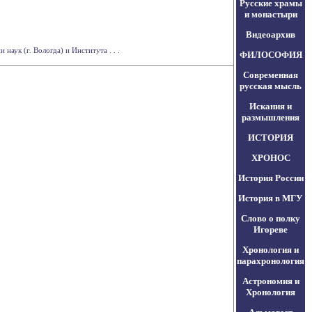
Русские храмы
и монастыри
Видеоархив
аук (г. Вологда) и Института . . .
ФИЛОСОФИЯ
Современная
русская мысль
Искания и
размышления
ИСТОРИЯ
ХРОНОС
История России
История в МГУ
Слово о полку
Игореве
Хронология и
парахронология
Астрономия и
Хронология