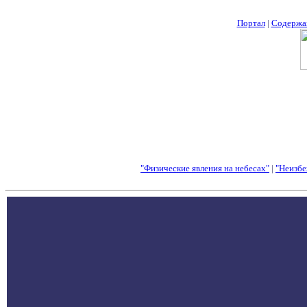
Портал
|
Содержа
"Физические явления на небесах"
|
"Неизбе