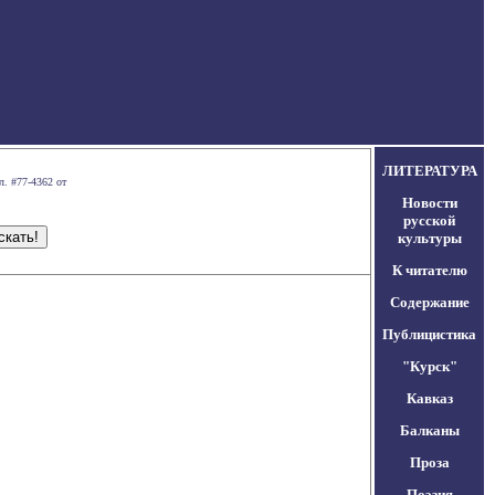
ЛИТЕРАТУРА
л. #77-4362 от
Новости
русской
культуры
К читателю
Содержание
Публицистика
"Курск"
Кавказ
Балканы
Проза
Поэзия