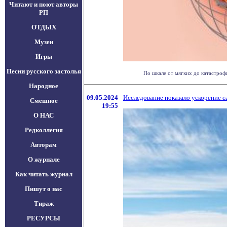
Читают и поют авторы
РП
ОТДЫХ
Музеи
Игры
Песни русского застолья
По шкале от мягких до катастрофи
Народное
09.05.2024
Исследование показало ускорение с
Смешное
19:55
О НАС
Редколлегия
Авторам
О журнале
Как читать журнал
Пишут о нас
Тираж
РЕСУРСЫ