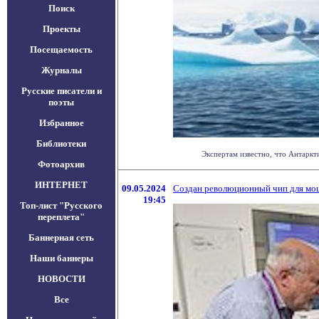
Поиск
Проекты
Посещаемость
Журналы
Русские писатели и
поэты
Избранное
Библиотеки
Экспертам известно, что Антаркт
Фотоархив
ИНТЕРНЕТ
09.05.2024
Создан революционный чип для мо
19:45
Топ-лист "Русского
переплета"
Баннерная сеть
Наши баннеры
НОВОСТИ
Все