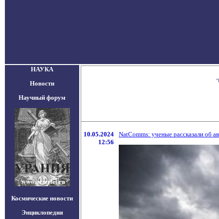
НАУКА
"
Новости
Научный форум
10.05.2024
NatComms: ученые рассказали об а
12:56
Космические новости
Энциклопедия