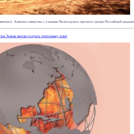
вития (г. Алматы) совместно с учеными Вологодского научного центра Российской академии н
три Земли могли создать тектонику плит