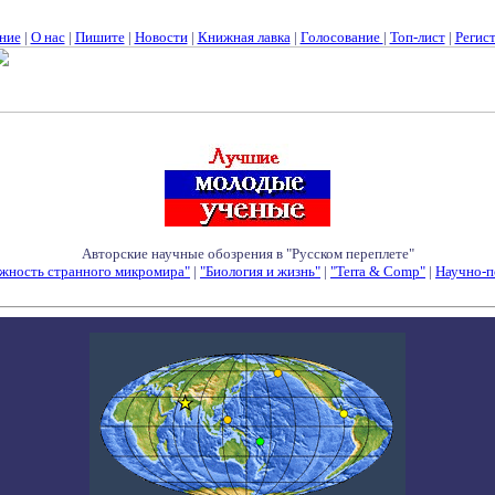
ние
|
О нас
|
Пишите
|
Новости
|
Книжная лавка
|
Голосование
|
Топ-лист
|
Регис
Авторские научные обозрения в "Русском переплете"
жность странного микромира"
|
"Биология и жизнь"
|
"Terra & Comp"
|
Научно-п
Семинары - Конференции - Симпозиумы - Конкурсы