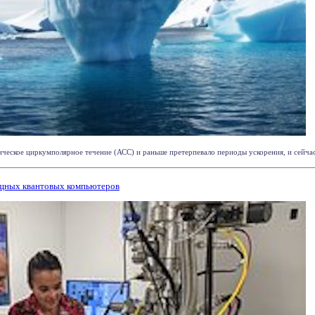
ическое циркумполярное течение (АСС) и раньше претерпевало периоды ускорения, и сейчас 
щных квантовых компьютеров