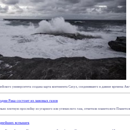
йского университета создана карта континента Сахул, соединявшего в давние времена Авст
здии Рака состоит из лавовых газов
льно плотную прослойку из угарного или углекислого газа, отметили планетологи Планетоло
ощнейших вспышек