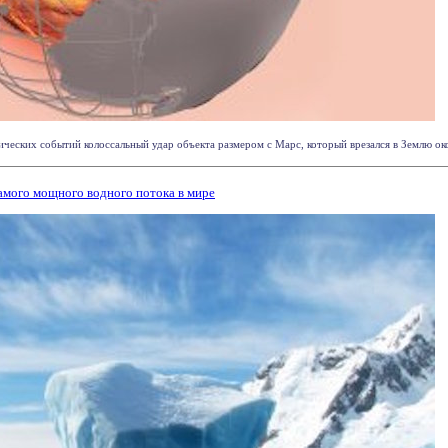
ческих событий колоссальный удар объекта размером с Марс, который врезался в Землю около
амого мощного водного потока в мире