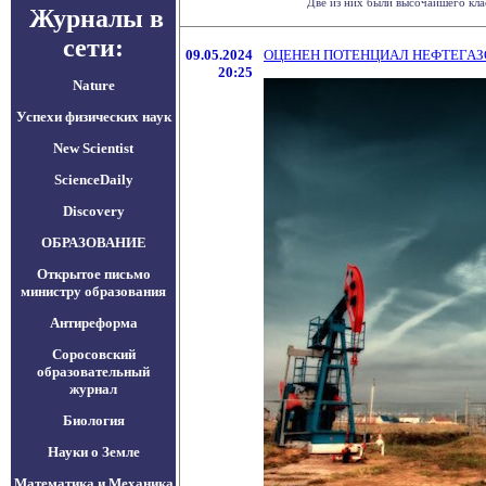
Две из них были высочайшего кла
Журналы в
сети:
09.05.2024
ОЦЕНЕН ПОТЕНЦИАЛ НЕФТЕГАЗ
20:25
Nature
Успехи физических наук
New Scientist
ScienceDaily
Discovery
ОБРАЗОВАНИЕ
Открытое письмо
министру образования
Антиреформа
Соросовский
образовательный
журнал
Биология
Науки о Земле
Математика и Механика