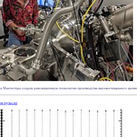
и Манчестера создали революционную технологию производства высокоочищенного кремния
м пульсар