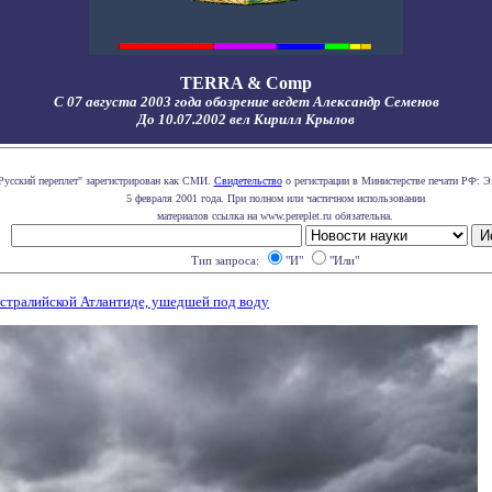
TERRA & Comp
С 07 августа 2003 года обозрение ведет Александр Семенов
До 10.07.2002 вел Кирилл Крылов
Русский переплет" зарегистрирован как СМИ.
Свидетельство
о регистрации в Министерстве печати РФ: Э
5 февраля 2001 года. При полном или частичном использовании
материалов ссылка на www.pereplet.ru обязательна.
Тип запроса:
"И"
"Или"
встралийской Атлантиде, ушедшей под воду