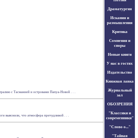
Драматургия
Искания и
размышления
Критика
Сомнения и
споры
Новые книги
У нас в гостях
Издательство
Книжная лавка
Журнальный
ралию с Тасманией и островами Папуа-Новой . . .
зал
ОБОЗРЕНИЯ
"Классики и
ги выяснили, что атмосфера причудливой . . .
современники"
"Слово о..."
"Тайная