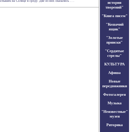
шек на Солнце в среду. Две из них оказались . . .
история
творений"
"Книга писем"
"Кошачий
ящик"
"Золотые
прииски"
"Сердитые
стрелы"
КУЛЬТУРА
Афиша
Новые
передвижники
Фотогалерея
Музыка
"Неизвестные"
музеи
Риторика