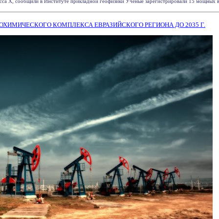
сса X, сообщили в Институте прикладной геофизики Ученые зарегистрировали 15 мощных вспы
ОХИМИЧЕСКОГО КОМПЛЕКСА ЕВРАЗИЙСКОГО РЕГИОНА ДО 2035 Г.