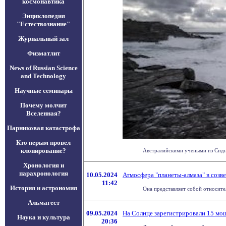
космонавтика
Энциклопедия
"Естествознание"
Журнальный зал
Физматлит
News of Russian Science
and Technology
Научные семинары
Почему молчит
Вселенная?
Парниковая катастрофа
Кто перым провел
клонирование?
Австралийскими учеными из Сидне
Хронология и
парахронология
10.05.2024
Атмосфера "планеты-алмаза" в созве
11:42
История и астрономия
Она представляет собой относите
Альмагест
09.05.2024
На Солнце зарегистрировали 15 м
Наука и культура
20:36