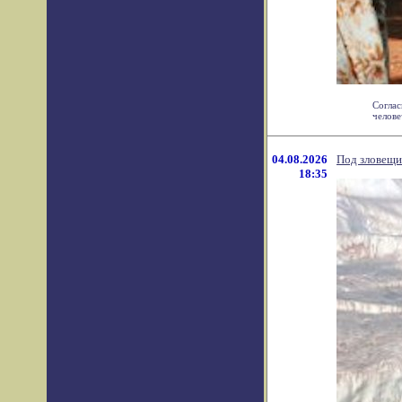
Соглас
челове
04.08.2026
Под зловещи
18:35