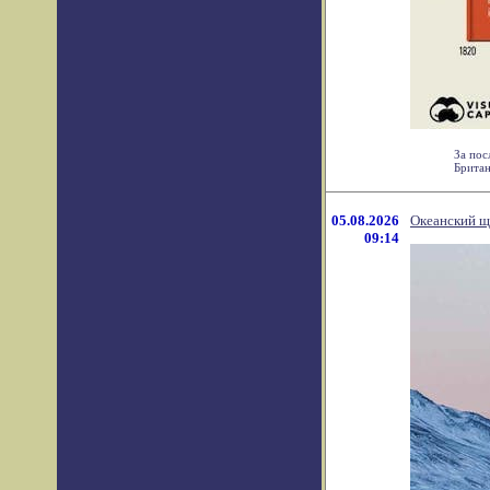
За пос
Британ
05.08.2026
Океанский щ
09:14