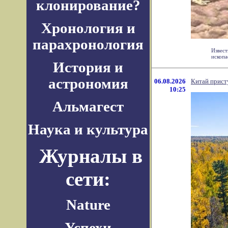
клонирование?
Хронология и
парахронология
Извест
ископа
История и
астрономия
06.08.2026
Китай прист
10:25
Альмагест
Наука и культура
Журналы в
сети:
Nature
Успехи