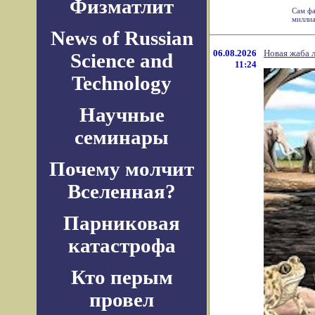
Физматлит
Сам фа
миллиа
News of Russian
06.08.2026
Новая жаба 
Science and
11:24
Technology
Научные
семинары
Почему молчит
Вселенная?
Парниковая
катастрофа
Кто перым
провел