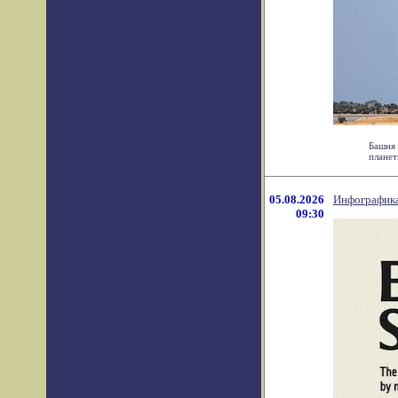
Башня 
планет
05.08.2026
Инфографика
09:30