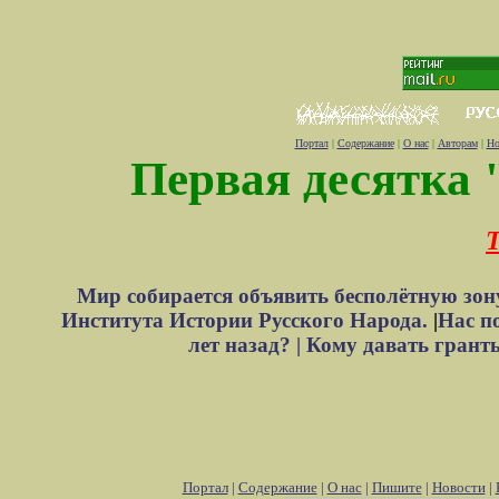
Портал
|
Содержание
|
О нас
|
Авторам
|
Но
Первая десятка 
Т
Мир собирается объявить бесполётную зон
Института Истории Русского Народа.
|
Нас п
лет назад? |
Кому давать грант
Портал
|
Содержание
|
О нас
|
Пишите
|
Новости
|