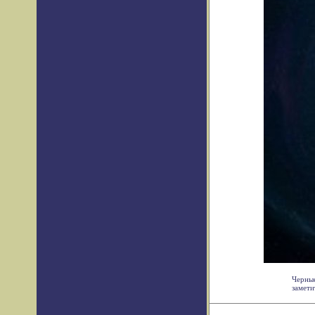
Черные
замети