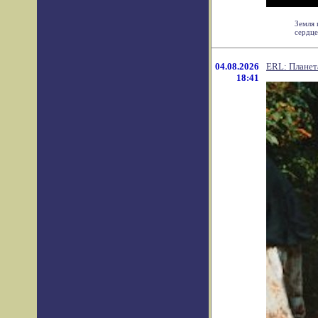
Земля 
сердце
04.08.2026
ERL: Планета
18:41