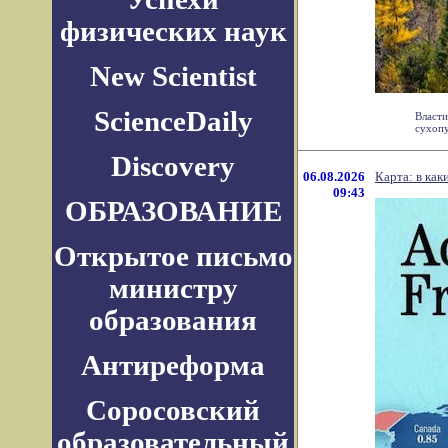
физических наук
New Scientist
ScienceDaily
Власти
сухопу
Discovery
06.08.2026
Карта: в ка
09:43
ОБРАЗОВАНИЕ
Открытое письмо
министру
образования
Антиреформа
Соросовский
образовательный