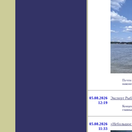
Почти 
наконе
05.08.2026
Эксперт Рыб
12:19
Концен
главны
05.08.2026
«Небольшое 
11:33