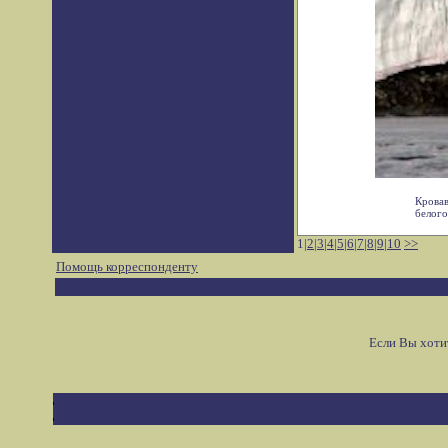
Кровав
белого
1|
2
|
3
|
4
|
5
|
6
|
7
|
8
|
9
|
10
>>
Помощь корреспонденту
Если Вы хоти