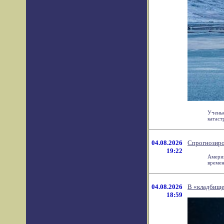
Ученые
катаст
04.08.2026
Спрогнозиро
19:22
Америк
времен
04.08.2026
В «кладбище
18:59