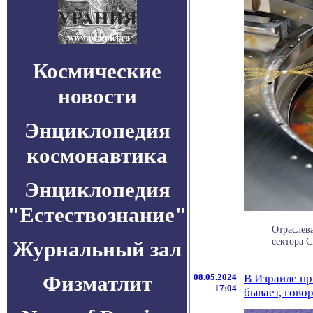
Космические
новости
Энциклопедия
космонавтика
Энциклопедия
"Естествознание"
Отраслев
сектора С
Журнальный зал
Физматлит
08.05.2024
В Израиле пр
17:04
бывает, гово