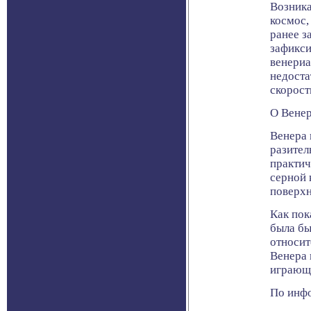
Возника
космос,
ранее з
зафикси
венериа
недоста
скорост
О Вене
Венера 
разител
практич
серной 
поверхн
Как пок
была бы
относит
Венера 
играющи
По инфо