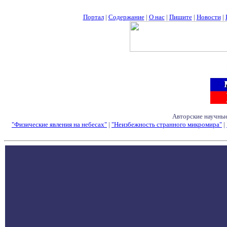
Портал
|
Содержание
|
О нас
|
Пишите
|
Новости
|
Авторские научные
"Физические явления на небесах"
|
"Неизбежность странного микромира"
|
Семинары - Конфе