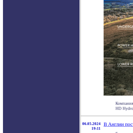
Компания
HD Hydro.
06.05.2024
В Англии пос
19:11