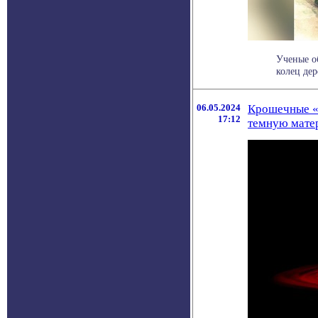
Ученые о
колец дер
06.05.2024
Крошечные «
17:12
темную мате