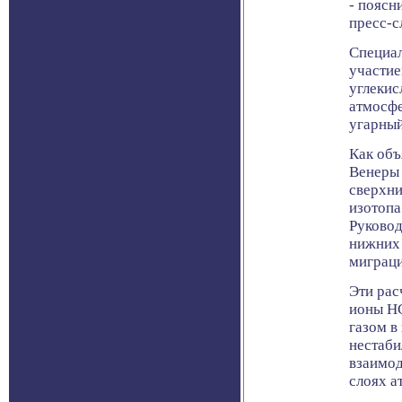
- поясн
пресс-с
Специал
участие
углекис
атмосфе
угарный
Как объ
Венеры 
сверхни
изотопа
Руковод
нижних 
миграци
Эти рас
ионы HC
газом в
нестаби
взаимод
слоях а