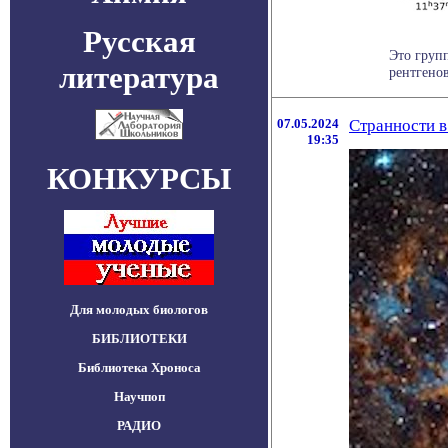
Русская
Это груп
литература
рентгенов
07.05.2024
Странности в
19:35
КОНКУРСЫ
Для молодых биологов
БИБЛИОТЕКИ
Библиотека Хроноса
Научпоп
РАДИО