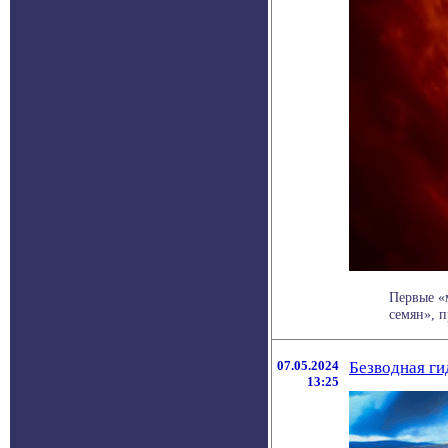
Первые «
семян», п
07.05.2024
Безводная ги
13:25