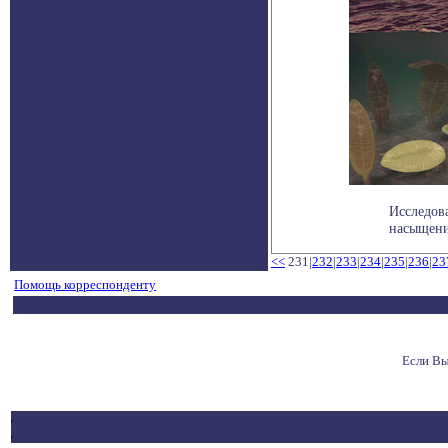
Исследова
насыщени
<<
231|
232
|
233
|
234
|
235
|
236
|
23
Помощь корреспонденту
Если Вы