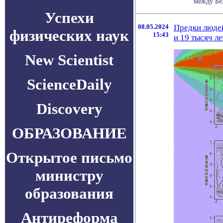
между Бе
Успехи
08.05.2024
Предки людей
физических наук
15:43
и 19 тысяч ле
New Scientist
ScienceDaily
Discovery
ОБРАЗОВАНИЕ
Открытое письмо
министру
образования
Антиреформа