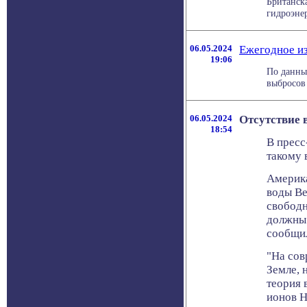
Британск
гидроэнер
06.05.2024
Ежегодное из
19:06
По данны
выбросов 
06.05.2024
Отсутствие 
18:54
В пресс
такому 
Америка
воды Ве
свободн
должны 
сообщил
"На сов
Земле, 
теория 
ионов H