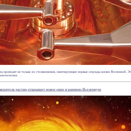
иц проводят не только их столкновения, имитирующие первые секунды жизни Вселенной. Э
зотических . . .
коритель частиц открывает новое окно в раннюю Вселенную