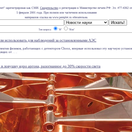
лет" зарегистрирован как СМИ.
Свидетельство
о регистрации в Министерстве печати РФ: Эл. #77-4362 о
5 февраля 2001 года. При полном или частичном использовании
материалов ссылка на www.pereplet.ru обязательна.
Тип запроса:
"И"
"Или"
и использовать для наблюдений за остановленными АЭС
ктив физиков, работающих с детектором Chooz, впервые использовал эту научную установ
щих от . . .
в ловушку ядро аргона, разогнанное до 30% скорости света