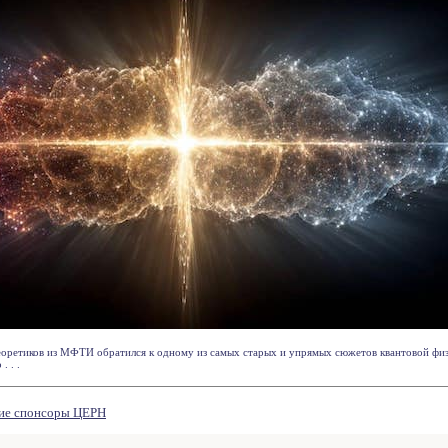
теоретиков из МФТИ обратился к одному из самых старых и упрямых сюжетов квантовой фи
. . .
ие спонсоры ЦЕРН