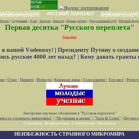
Портал
|
Содержание
|
О нас
|
Авторам
|
Новости
|
Первая десятка
|
Дискуссионный клуб
|
Научный фору
Первая десятка "Русского переплета"
Темы дня:
 в нашей Vselennoy!
|
Президенту Путину о создани
сь русские 4000 лет назад? |
Кому давать гранты 
ние
|
О нас
|
Пишите
|
Новости
|
Книжная лавка
|
Голосование
|
Топ-лист
|
Регист
Авторские научные обозрения в "Русском переплете"
жность странного микромира"
|
"Медицина и жизнь"
|
"Terra & Comp"
|
Научно-
Семинары - Конференции - Симпозиумы - Конкурсы
НЕИЗБЕЖНОСТЬ СТРАННОГО МИКРОМИРА