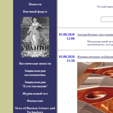
Новости
"Русский переп
Научный форум
05.08.2026
Антинейтрино предложил
12:06
Международный колле
антинейтрино, исходя
03.08.2026
Физики впервые поймали 
15:50
Космические новости
Энциклопедия
космонавтика
Энциклопедия
"Естествознание"
Журнальный зал
Физматлит
News of Russian Science and
Technology