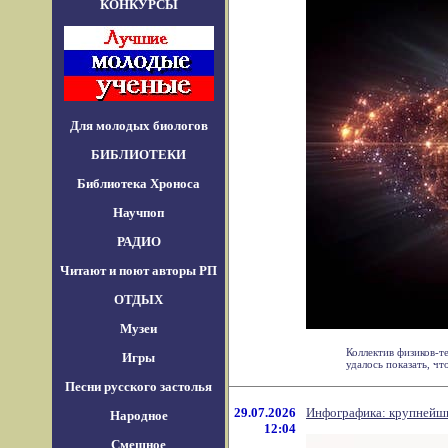
КОНКУРСЫ
Для молодых биологов
БИБЛИОТЕКИ
Библиотека Хроноса
Научпоп
РАДИО
Читают и поют авторы РП
ОТДЫХ
Музеи
Коллектив физиков-
Игры
удалось показать, что 
Песни русского застолья
29.07.2026
Инфографика: крупнейш
Народное
12:04
Смешное