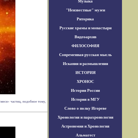
Музыка
"Неизвестные" музеи
Риторика
Русские храмы и монастыри
Видеоархив
ФИЛОСОФИЯ
Современная русская мысль
Искания и размышления
ИСТОРИЯ
ХРОНОС
История России
История в МГУ
смеси» частиц, подобное тому,
Слово о полку Игореве
Хронология и парахронология
Астрономия и Хронология
Альмагест