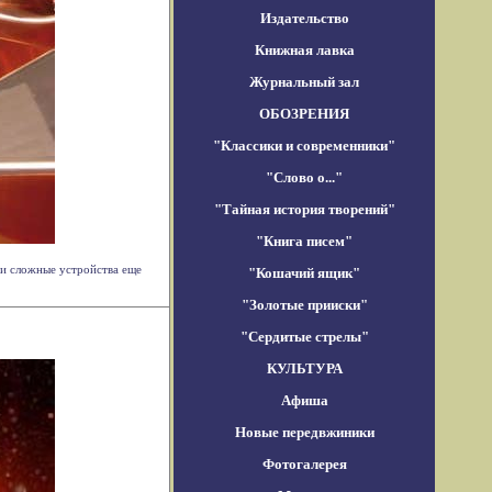
Издательство
Книжная лавка
Журнальный зал
ОБОЗРЕНИЯ
"Классики и современники"
"Слово о..."
"Тайная история творений"
"Книга писем"
ти сложные устройства еще
"Кошачий ящик"
"Золотые прииски"
"Сердитые стрелы"
КУЛЬТУРА
Афиша
Новые передвжиники
Фотогалерея