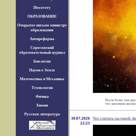
Discovery
ОБРАЗОВАНИЕ
Открытое письмо министру
образования
Антиреформа
Соросовский
образовательный журнал
Биология
Науки о Земле
Математика и Механика
Технология
Физика
После более чем дву
что заполняло космос 
Химия
Русская литература
30.07.2026
Что считать частицей: 
22:23