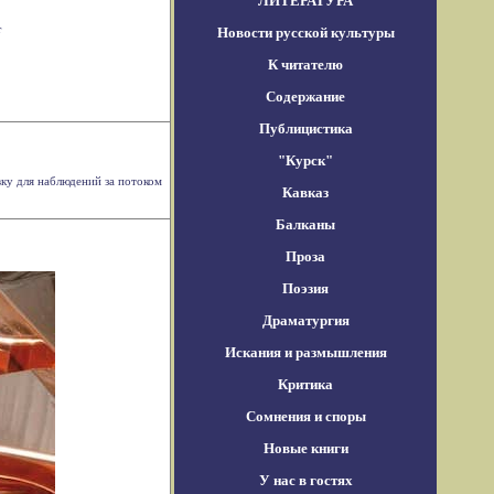
ЛИТЕРАТУРА
т
Новости русской культуры
К читателю
Содержание
Публицистика
"Курск"
ку для наблюдений за потоком
Кавказ
Балканы
Проза
Поэзия
Драматургия
Искания и размышления
Критика
Сомнения и споры
Новые книги
У нас в гостях