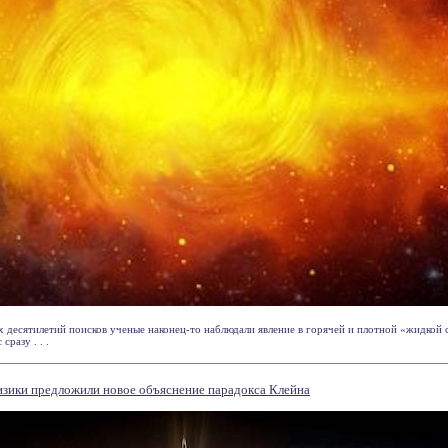
х десятилетий поисков ученые наконец-то наблюдали явление в горячей и плотной «жидкой 
сразу . . .
физики предложили новое объяснение парадокса Клейна