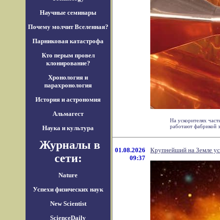
Научные семинары
Почему молчит Вселенная?
Парниковая катастрофа
Кто перым провел
клонирование?
Хронология и
парахронология
История и астрономия
Альмагест
На ускорителях част
работают фабрикой эк
Наука и культура
Журналы в
01.08.2026
Крупнейший на Земле ус
сети:
09:37
Nature
Успехи физических наук
New Scientist
ScienceDaily