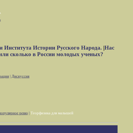
м
и Института Истории Русского Народа.
|
Нас
или сколько в России молодых ученых?
рация
|
Дискуссия
популярное ревю
|
Теорфизика для малышей