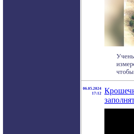
Учены
измер
чтобы
06.05.2024
Крошечн
17:12
заполня