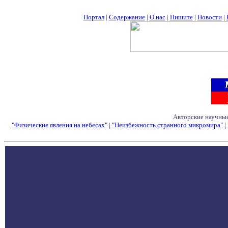
Портал
|
Содержание
|
О нас
|
Пишите
|
Новости
|
Авторские научные
"Физические явления на небесах"
|
"Неизбежность странного микромира"
|
Семинары - Конфе