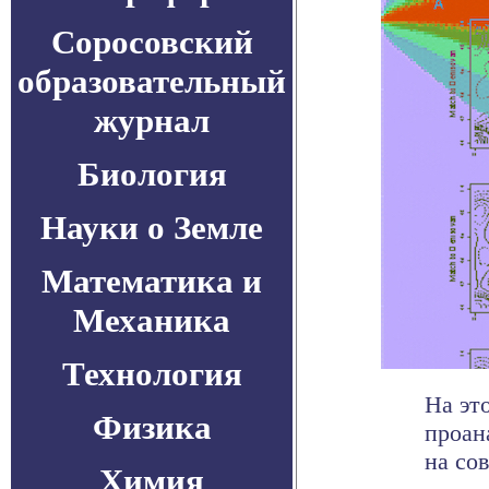
Соросовский
образовательный
журнал
Биология
Науки о Земле
Математика и
Механика
Технология
На эт
Физика
проан
на со
Химия