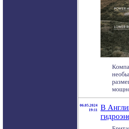
Компа
необы
разме
мощнос
06.05.2024
В Англи
19:11
гидроэн
Брита