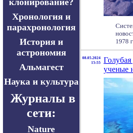
клонирование?
Хронология и
парахронология
Систе
новос
История и
1978 г
астрономия
08.05.2024
Голубая
15:55
Альмагест
ученые н
Наука и культура
Журналы в
сети:
Nature