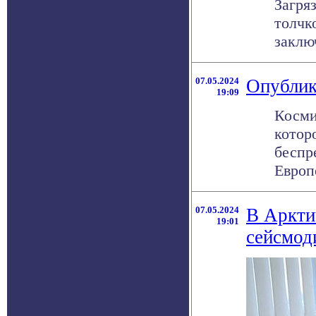
Загря
толчк
заклю
07.05.2024
Опублик
19:09
Косми
котор
беспр
Европе
07.05.2024
В Аркти
19:01
сейсмод