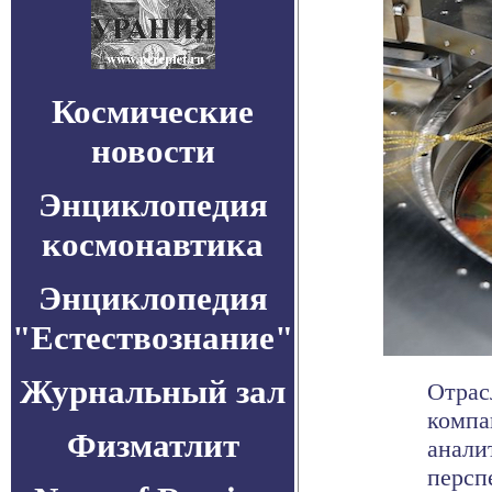
Космические
новости
Энциклопедия
космонавтика
Энциклопедия
"Естествознание"
Журнальный зал
Отрас
компа
Физматлит
анали
перспе