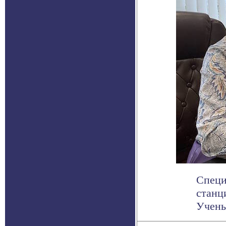
Специ
станц
Учены