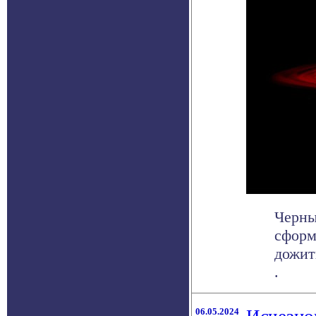
Черны
сформ
дожит
.
06.05.2024