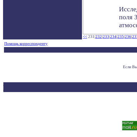
Иссле
поля 
атмос
<<
231|
232
|
233
|
234
|
235
|
236
|
23
Помощь корреспонденту
Если Вы