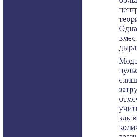
боль
цент
теор
Одна
вмес
дыра
Моде
пуль
слиш
затр
отме
учит
как 
коли
взаи