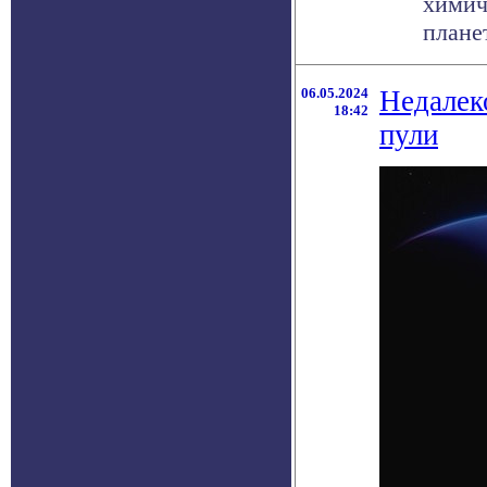
химич
планет
06.05.2024
Недалеко
18:42
пули