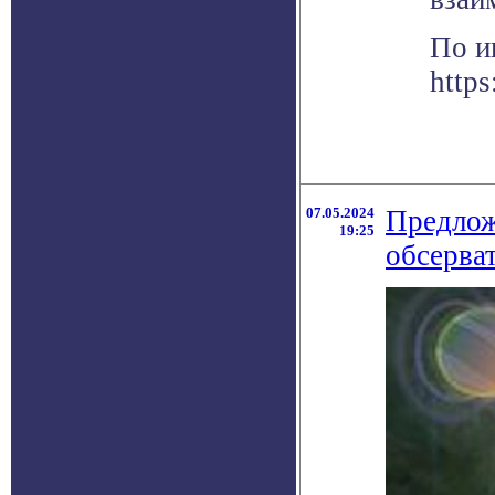
По и
https
07.05.2024
Предлож
19:25
обсерва