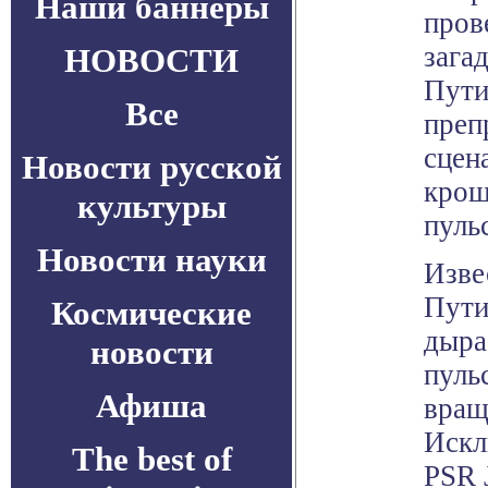
Наши баннеры
пров
зага
НОВОСТИ
Пути
Все
преп
сцен
Новости русской
крош
культуры
пуль
Новости науки
Изве
Пути
Космические
дыра
новости
пуль
Афиша
вращ
Искл
The best of
PSR 