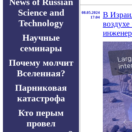
News of Russian
Science and
08.05.2024
В Израи
17:04
Technology
воздухе
инжене
Научные
семинары
Почему молчит
Вселенная?
Парниковая
катастрофа
Кто перым
провел