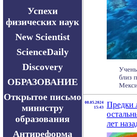
Успехи
физических наук
New Scientist
ScienceDaily
Discovery
Учены
близ 
ОБРАЗОВАНИЕ
Мекси
Открытое письмо
08.05.2024
Предки 
министру
15:43
остальн
образования
лет наза
Антиреформа