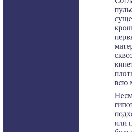
Согл
пуль
суще
крош
перв
мате
скво
кине
плот
всю 
Несм
гипо
подх
или 