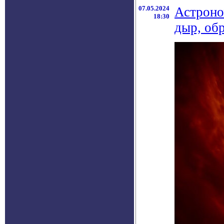
07.05.2024
Астроно
18:30
дыр, об