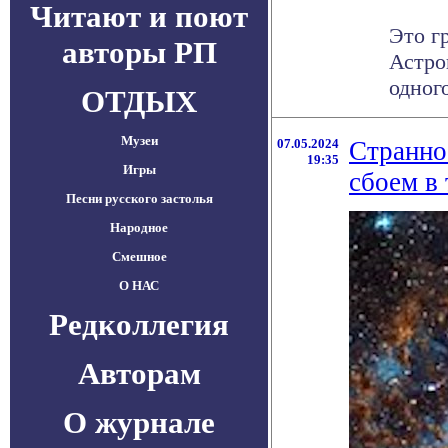
Читают и поют
Это г
авторы РП
Астро
одног
ОТДЫХ
Музеи
07.05.2024
Странно
19:35
Игры
сбоем в
Песни русского застолья
Народное
Смешное
О НАС
Редколлегия
Авторам
О журнале