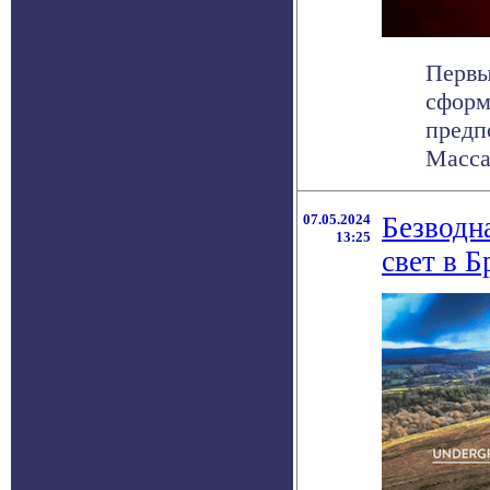
Первы
сформ
предп
Массач
07.05.2024
Безводн
13:25
свет в 