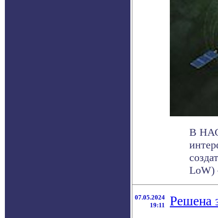
В НАС
интер
созда
LoW) —
07.05.2024
Решена 
19:11