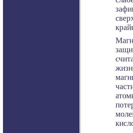
зафи
свер
край
Магн
защи
счит
жизн
магн
част
атом
поте
моле
кисл