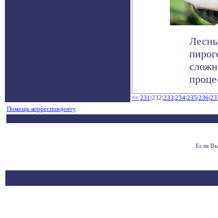
Лесны
пирог
сложн
процес
<<
231
|232|
233
|
234
|
235
|
236
|
23
Помощь корреспонденту
Если Вы