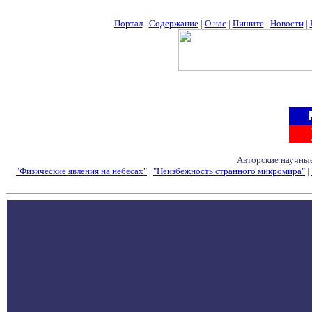
Портал
|
Содержание
|
О нас
|
Пишите
|
Новости
|
Авторские научные
"Физические явления на небесах"
|
"Неизбежность странного микромира"
|
Семинары - Конфе