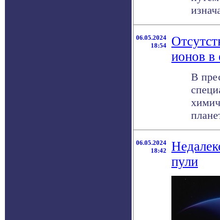
изнач
06.05.2024
Отсутст
18:54
ионов в
В пре
специ
химич
планет
06.05.2024
Недалеко
18:42
пули