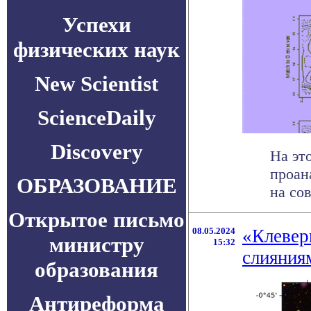
Успехи
физических наук
New Scientist
ScienceDaily
Discovery
На эт
проан
ОБРАЗОВАНИЕ
на со
Открытое письмо
08.05.2024
«Клевер
министру
15:32
слияния
образования
Антиреформа