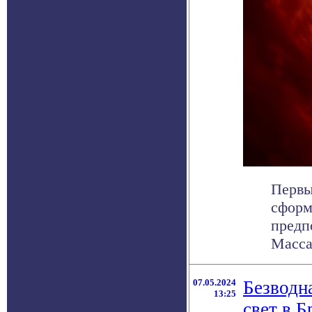
Первы
сформ
предп
Массач
07.05.2024
Безводн
13:25
свет в 