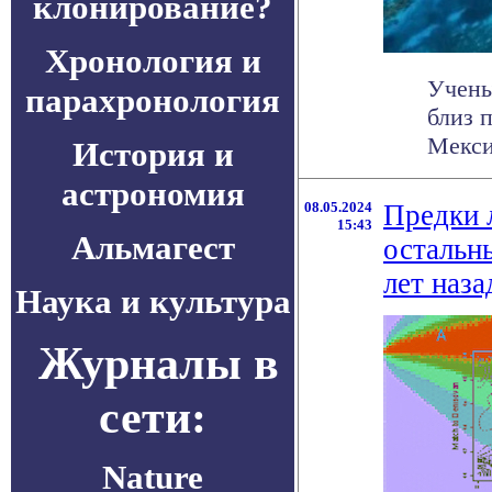
клонирование?
Хронология и
Учены
парахронология
близ 
Мекси
История и
астрономия
08.05.2024
Предки 
15:43
Альмагест
остальн
лет наза
Наука и культура
Журналы в
сети:
Nature