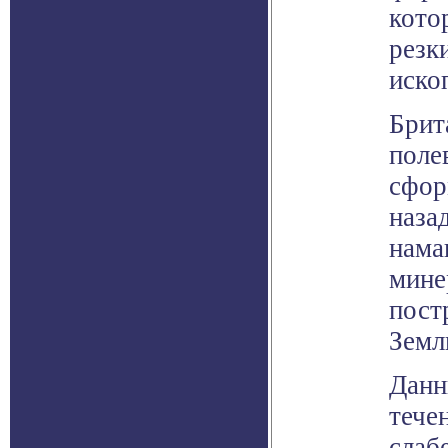
кото
резк
иско
Брит
поле
сфор
наза
нама
мине
пост
Земл
Данн
тече
слаб