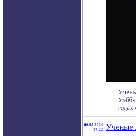
Учены
Уэбб»
годах
06.05.2024
Ученые 
17:22