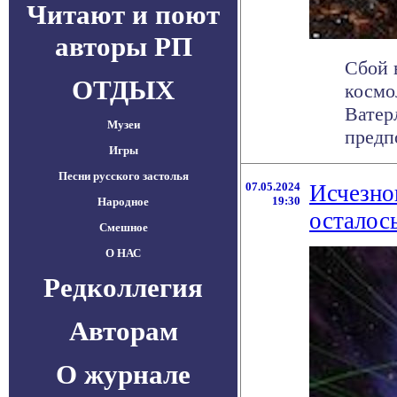
Читают и поют
авторы РП
Сбой 
ОТДЫХ
космо
Ватер
Музеи
предпо
Игры
Песни русского застолья
07.05.2024
Исчезно
19:30
Народное
осталось
Смешное
О НАС
Редколлегия
Авторам
О журнале