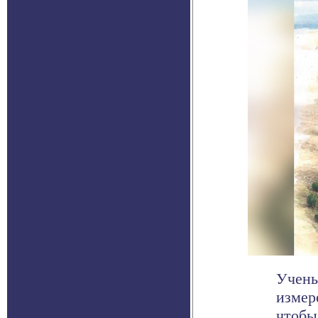
Учены
измер
чтобы