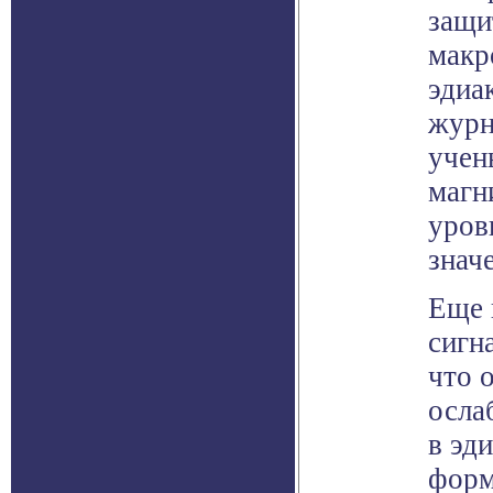
защи
макр
эдиа
журн
учен
магн
уров
знач
Еще 
сигн
что 
осла
в эд
форм