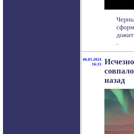
Черны
сформ
дожит
.
06.05.2024
Исчезно
16:33
совпало
назад