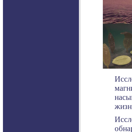
Иссл
магн
насы
жизн
Иссл
обна