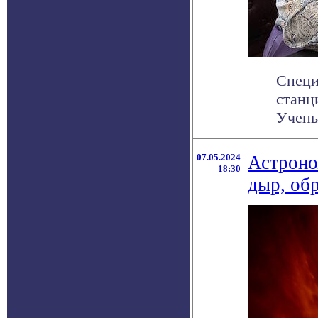
Специ
станц
Учены
07.05.2024
Астроно
18:30
дыр, об