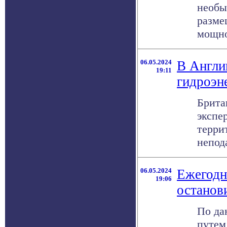
необы
разме
мощнос
06.05.2024
В Англи
19:11
гидроэн
Брита
экспе
терри
непода
06.05.2024
Ежегодн
19:06
останов
По да
путем