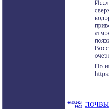
Иссл
свер
водо
прив
атмо
появ
Восс
очер
По и
https
06.05.2024
ПОЧВЫ
16:22