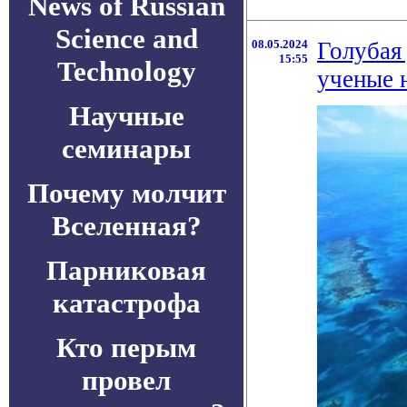
News of Russian
Science and
08.05.2024
Голубая
15:55
Technology
ученые н
Научные
семинары
Почему молчит
Вселенная?
Парниковая
катастрофа
Кто перым
провел