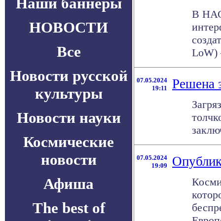
Наши баннеры
В НАС
НОВОСТИ
интер
созда
Все
LoW) —
Новости русской
07.05.2024
Решена 
19:11
культуры
Загря
Новости науки
толчк
заклю
Космические
новости
07.05.2024
Опублик
19:09
Афиша
Косми
котор
The best of
беспр
Европе