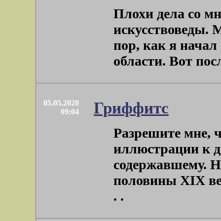
Плохи дела со м
искусствоведы. М
пор, как я начал
области. Вот после
05.05.2020
Гриффитс
09:04
Разрешите мне, ч
иллюстрации к да
содержавшему. H
половины XIX век
. .