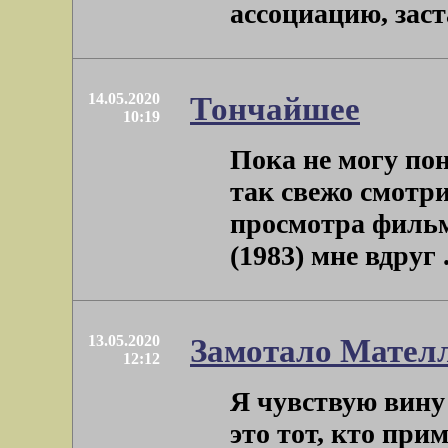
ассоциацию, заст
14.05.2020
Тончайшее
10:19
Пока не могу по
так свежо смотри
просмотра фильм
(1983) мне вдруг . 
13.05.2020
Замотало Мател
12:12
Я чувствую вину 
это тот, кто при