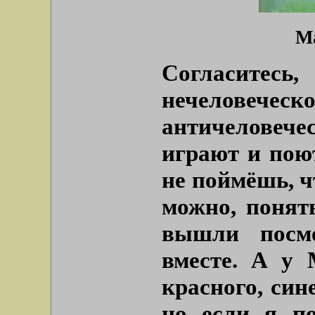
Ма
Согласите
нечеловеч
античеловеч
играют и пою
не поймёшь, ч
можно, понят
вышли посмо
вместе. А у 
красного, сине
но если я п