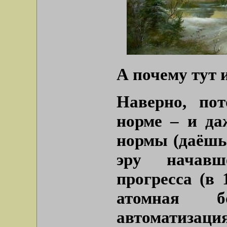
А почему тут 
Наверно, по
норме – и да
нормы (даёшь 
эру начавше
прогресса (в
атомная б
автоматизаци