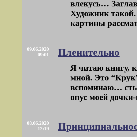
влекусь… Заглав
Художник такой.
картины рассматр
09.06.2020
Пленительно
09:01
Я читаю книгу, 
мной. Это “Крук”
вспоминаю… стыд
опус моей дочки-
08.06.2020
Принципиально
12:19