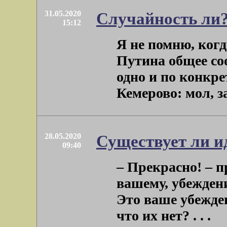
31.05.2020
Случайность ли
15:12
Я не помню, ког
Путина общее со
одно и по конкре
Кемерово: мол, за
28.05.2020
Существует ли и
09:40
– Прекрасно! – п
вашему, убеждени
Это ваше убежден
что их нет? . . .