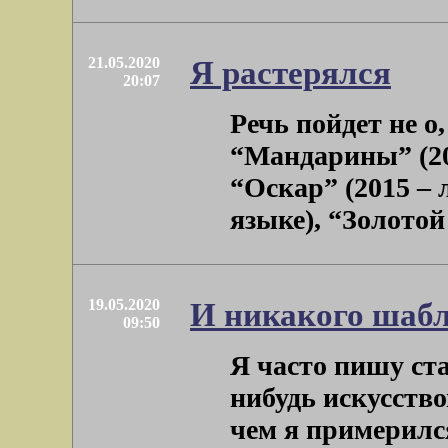
21.05.2020
Я растерялся
20:07
Речь пойдет не о
“Мандарины” (20
“Оскар” (2015 –
языке), “Золотой 
19.05.2020
И никакого шаб
09:50
Я часто пишу ста
нибудь искусство
чем я примерился