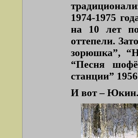
традиционал
1974-1975 год
на 10 лет п
оттепели. Зат
зорюшка”, “Н
“Песня шофё
станции” 1956 и
И вот – Юкин