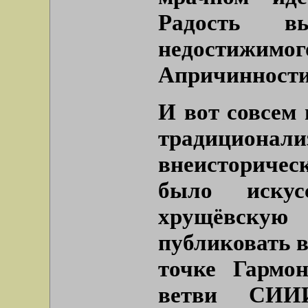
Радость вы
недостижи
Апричинности
И вот совсем
традици
внеисторическ
было искус
хрущёвскую
публиковать в
точке Гармо
ветви СИИ