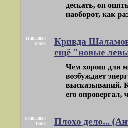
дескать, он опят
наоборот, как раз 
11.05.2020
Кривда Шаламова
09:56
ещё "новые лев
Чем хорош для м
возбуждает энер
высказываний. К
его опровергал, чт
09.05.2020
Плохо дело... (Ан
18:08