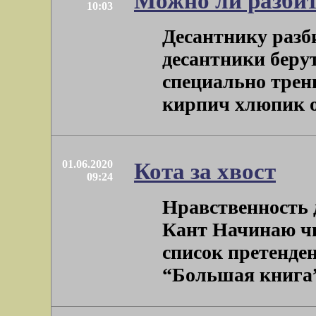
Можно ли разби
10:03
Десантнику разб
десантники беру
специально трен
кирпич хлюпик от 
01.06.2020
Кота за хвост
09:24
Нравственность 
Кант Начинаю ч
список претенде
“Большая книга” 