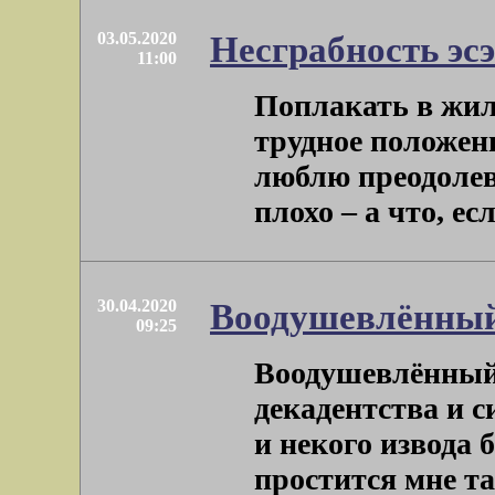
03.05.2020
Несграбность эс
11:00
Поплакать в жил
трудное положени
люблю преодолев
плохо – а что, если
30.04.2020
Воодушевлённы
09:25
Воодушевлённый
декадентства и с
и некого извода 
простится мне тако