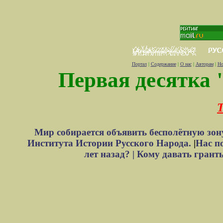
Портал
|
Содержание
|
О нас
|
Авторам
|
Но
Первая десятка 
Т
Мир собирается объявить бесполётную зон
Института Истории Русского Народа.
|
Нас п
лет назад? |
Кому давать грант