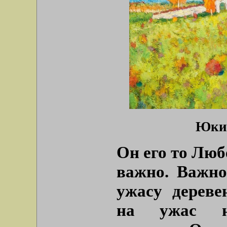
Юкин
Он его то Люб
важно. Важно
ужасу дереве
на ужас на