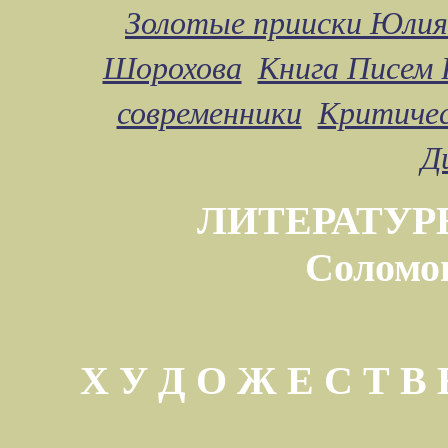
Золотые прииски Юлия
Шорохова
Книга Писем 
современники
Критичес
Д
ЛИТЕРАТУР
Соломо
Х У Д О Ж Е С Т 