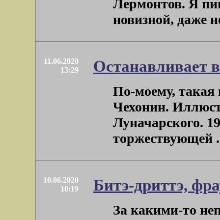
Лермонтов. Я пиш
новизной, даже не 
11.06.2020
Останавливает 
13:29
По-моему, такая
Чехонин. Иллюст
Луначарского. 1
торжествующей . 
10.06.2020
Битэ-дриттэ, фр
10:19
За какими-то н