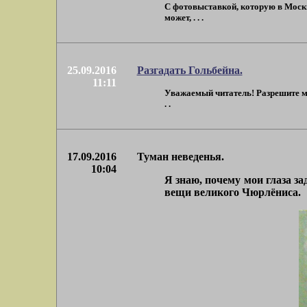
С фотовыставкой, которую в Москв
может, . . .
25.09.2016
Разгадать Гольбейна.
11:11
Уважаемый читатель! Разрешите мне
. .
17.09.2016
Туман неведенья.
10:04
Я знаю, почему мои глаза з
вещи великого Чюрлёниса.