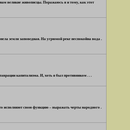
нам великие живописцы. Поражаюсь я и тому, как этот
рнела земля заповедная. На угрюмой реке неспокойна вода .
аврации капитализма. И, хоть я был противником . . .
что исполняют свою функцию – выражать черты народного .