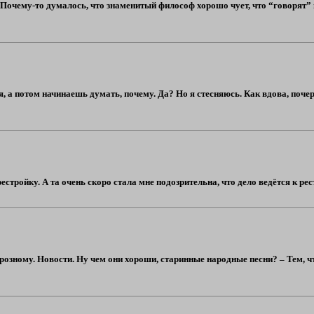
 Почему-то думалось, что знаменитый философ хорошо чует, что “говорят” 
я, а потом начинаешь думать, почему. Да? Но я стесняюсь. Как вдова, поче
стройку. А та очень скоро стала мне подозрительна, что дело ведётся к рест
озному. Новости. Ну чем они хороши, старинные народные песни? – Тем, 