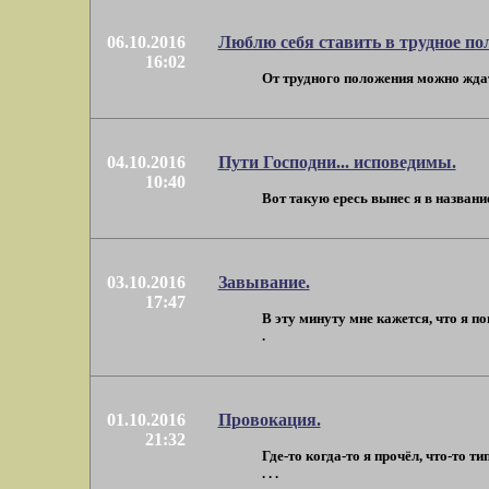
06.10.2016
Люблю себя ставить в трудное по
16:02
От трудного положения можно ждать
04.10.2016
Пути Господни... исповедимы.
10:40
Вот такую ересь вынес я в названи
03.10.2016
Завывание.
17:47
В эту минуту мне кажется, что я п
.
01.10.2016
Провокация.
21:32
Где-то когда-то я прочёл, что-то 
. . .