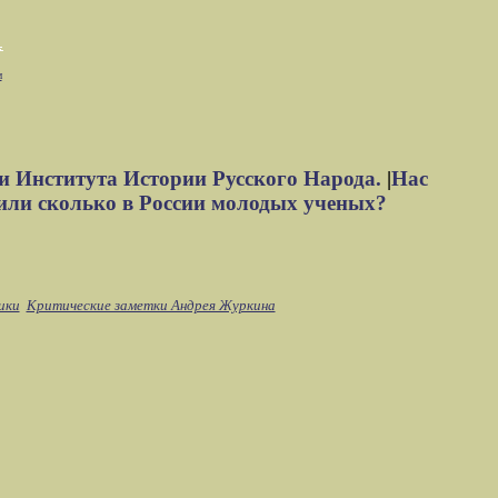
м
и Института Истории Русского Народа.
|
Нас
или сколько в России молодых ученых?
ики
Критические заметки Андрея Журкина