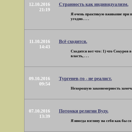
12.10.2016
Странность как индивидуализм.
21:19
Я очень практикую вживание при п
угодно. . . .
11.10.2016
Всё сходится.
14:43
Сходится вот что: 1) что Сокуров
власть, . . .
09.10.2016
Тургенев-то - не реалист.
09:54
Нехорошую закономерность замечаю:
07.10.2016
Потомки религии Вуду.
13:39
Я иногда взгляну на себя как бы со 