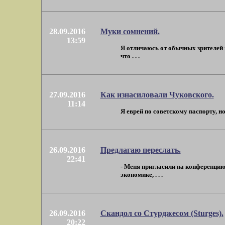
28.09.2016
Муки сомнений.
13:59
Я отличаюсь от обычных зрителей 
что . . .
27.09.2016
Как изнасиловали Чуковского.
11:14
Я еврей по советскому паспорту, н
26.09.2016
Предлагаю переслать.
22:41
- Меня пригласили на конференцию
экономике, . . .
26.09.2016
Скандол со Стурджесом (Sturges).
20:22