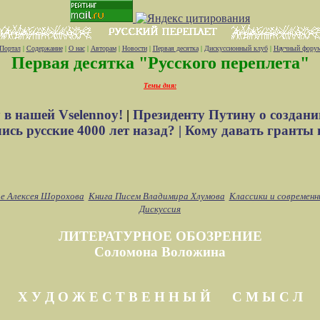
Портал
|
Содержание
|
О нас
|
Авторам
|
Новости
|
Первая десятка
|
Дискуссионный клуб
|
Научный фору
Первая десятка "Русского переплета"
Темы дня:
 в нашей Vselennoy!
|
Президенту Путину о создани
сь русские 4000 лет назад? |
Кому давать гранты 
е Алексея Шорохова
Книга Писем Владимира Хлумова
Классики и современн
Дискуссия
ЛИТЕРАТУРНОЕ ОБОЗРЕНИЕ
Соломона Воложина
Х У Д О Ж Е С Т В Е Н Н Ы Й С М Ы С Л