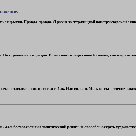
ложение.
 открытия. Правда-правда. Я раз из-за чудовищной конструкторской ошибки 
е. По странной ассоциации. В писаниях о художнике Бойчуке, как выразителе
онимаю, завывающих от тоски собак. Или волков. Минута эта – чтение таких
типа, мол, бесчеловечный политический режим не способен создать художест