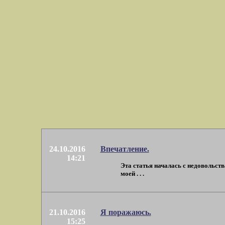
24.10.2016
Впечатление.
14:21
Эта статья началась с недовольств
моей . . .
21.10.2016
Я поражаюсь.
15:25