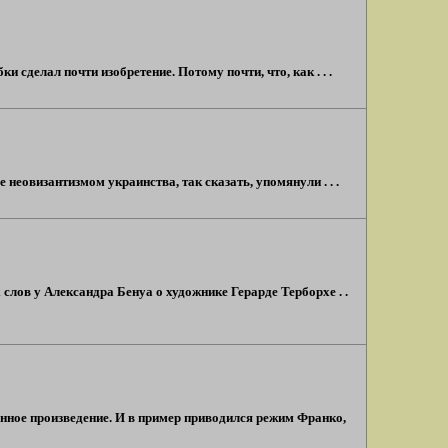
сделал почти изобретение. Потому почти, что, как . . .
 неовизантизмом украинства, так сказать, упомянули . . .
 слов у Александра Бенуа о художнике Герарде Терборхе . .
венное произведение. И в пример приводился режим Франко,