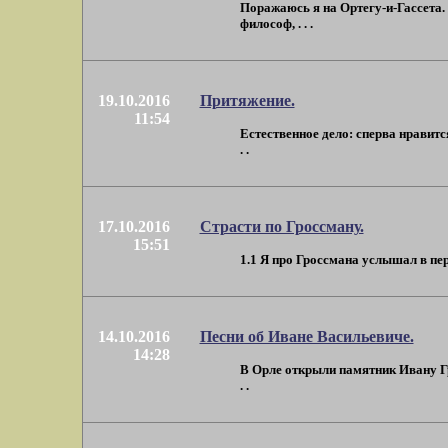
Поражаюсь я на Ортегу-и-Гассета.
философ, . . .
19.10.2016
Притяжение.
11:54
Естественное дело: сперва нравитс
. .
17.10.2016
Страсти по Гроссману.
15:51
1.1 Я про Гроссмана услышал в пере
14.10.2016
Песни об Иване Васильевиче.
14:28
В Орле открыли памятник Ивану Гр
. .