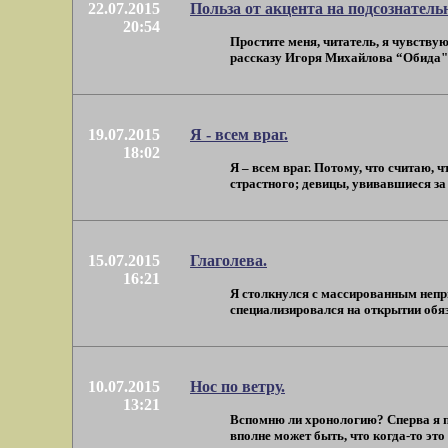
22.07.2015
Польза от акцента на подсознатель
20:54
Простите меня, читатель, я чувствую
рассказу Игоря Михайлова “Обида" (20
19.07.2015
Я - всем враг.
18:02
Я – всем враг. Потому, что считаю, 
страстного; девицы, увивавшиеся за б
15.07.2015
Глаголева.
16:21
Я столкнулся с массированным непри
специализировался на открытии обяза
10.07.2015
Нос по ветру.
13:21
Вспомню ли хронологию? Сперва я 
вполне может быть, что когда-то это б