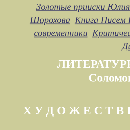
Золотые прииски Юлия
Шорохова
Книга Писем 
современники
Критичес
Д
ЛИТЕРАТУР
Соломо
Х У Д О Ж Е С Т 