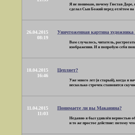
Я не понимаю, почему Гюстав Доре, 
сделал Сын Божий перед отлётом на н
26.04.2015
Уничтоженная картина художника 
08:19
Вам случалось, читатель, растрогать
изображения. И я попробую себя понят
18.04.2015
Цепляет?
16:46
Уже много лет (я старый), когда я 
несколько строчек становится скучно.
11.04.2015
Понимаете ли вы Маканина?
11:03
Недавно я был удивлён верностью о
и то же простое действие: потому что