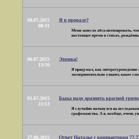
08.07.2015
Я в провале?
08:31
Меня занесло абсолютизировать, что
настоящее время в стихах, рождённых
06.07.2015
Эврика!
13:16
Я придумал, как литературоведение 
экспериментально узнают, какое сло
01.07.2015
Быка надо дразнить красной тряпк
21:53
Я случайно наткнулся на исследован
графоманства. А я, вообще, очень ува
27.06.2015
Ответ Наталье с компьютером 77.73