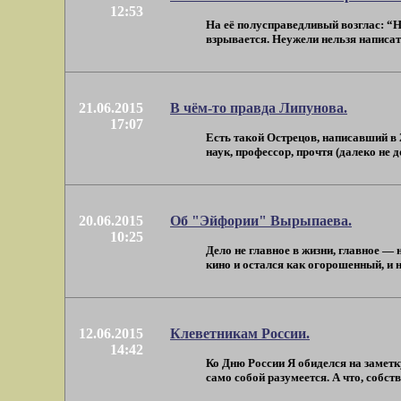
12:53
На её полусправедливый возглас: “
взрывается. Неужели нельзя написат
21.06.2015
В чём-то правда Липунова.
17:07
Есть такой Острецов, написавший в
наук, профессор, прочтя (далеко не до
20.06.2015
Об "Эйфории" Вырыпаева.
10:25
Дело не главное в жизни, главное — 
кино и остался как огорошенный, и нич
12.06.2015
Клеветникам России.
14:42
Ко Дню России Я обиделся на заметк
само собой разумеется. А что, собстве