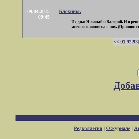
09.04.2015
Блохины.
09:45
Их два: Николай и Валерий. И я реши
мнения живописца о них. (Принцип сос
<<
91|
92
|
93
|
Доба
Редколлегия
|
О журнале
|
А