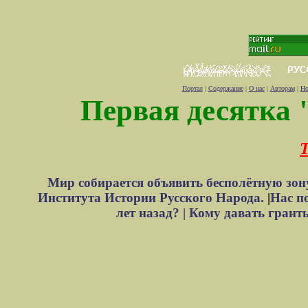
Портал
|
Содержание
|
О нас
|
Авторам
|
Но
Первая десятка 
Т
Мир собирается объявить бесполётную зон
Института Истории Русского Народа.
|
Нас п
лет назад? |
Кому давать грант