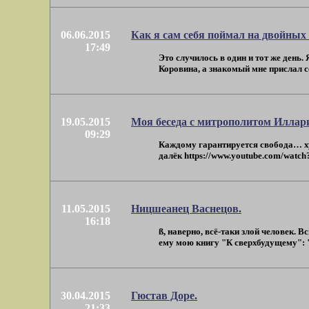
06.06.2015
Как я сам себя поймал на двойных 
17:49
Это случилось в один и тот же день
Коровина, а знакомый мне прислал с
19.05.2015
Моя беседа с митрополитом Иллар
09:29
Каждому гарантируется свобода… ху
далёк https://www.youtube.com/watch
11.05.2015
Ницшеанец Васнецов.
16:18
ß, наверно, всё-таки злой человек.
ему мою книгу "К сверхбудущему": "
30.04.2015
Гюстав Доре.
21:33