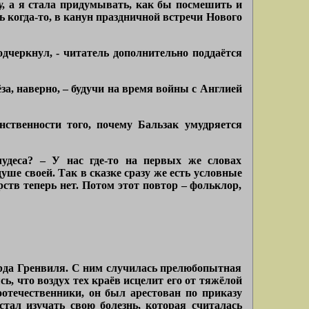
у, а я стала придумывать, как бы посмешить и
ь когда-то, в канун праздничной встречи Нового
одчеркнул, - читатель дополнительно поддаётся
а, наверно, – будучи на время войны с Англией
нственности того, почему Бальзак умудряется
удеса? – У нас где-то на первых же словах
уше своей. Так в сказке сразу же есть условные
рств теперь нет. Потом этот повтор – фольклор,
рда Гренвиля. С ним случилась прелюбопытная
ь, что воздух тех краёв исцелит его от тяжёлой
оотечественники, он был арестован по приказу
стал изучать свою болезнь, которая считалась