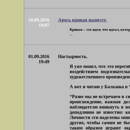
10.09.2016
Авось кривая вынесет.
19:07
Кривая – это идея, что идеал, кото
. .
01.09.2016
Настырность.
19:49
Я уже понял, что это перег
воздействием подсознател
художественного произведен
А вот я читаю у Бальзака в
“Разве мы не встречаем в с
происхождение, важная до
наблюдателю вникнуть в их
доподлинно не известно: к
Личности эти наделены мни
других, чтобы самим не бы
таким образом играют ок