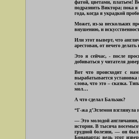
фатой, цветами, платьем! 
подразнить Виктора; пока я 
года, когда я украдкой проб
Может, из-за нескольких пр
внушению, и искусственност
Или этот выверт, что англи
арестован, от нечего делать
Это я сейчас, - после про
добиваться у читателя довери
Вот что происходит с нам
вырабатывается установка н
слова, что это – сказка. Ти
мол…
А что сделал Бальзак?
“Г-жа д’Эглемон взглянула н
— Это молодой англичанин,
история. В тысяча восемьсот
грудной болезни, — он был 
Бонапарта: ведь этот изве