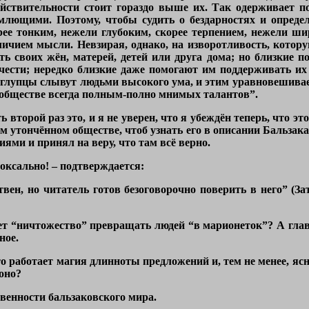
ействительности стоит гораздо выше их. Так одерживает п
лющими. Поэтому, чтобы судить о бездарностях и опреде
рее тонким, нежели глубоким, скорее терпением, нежели ши
личием мысли. Невзирая, однако, на изворотливость, кото
ть своих жён, матерей, детей или друга дома; но близкие по
 чести; нередко близкие даже помогают им поддерживать их
глупцы слывут людьми высокого ума, и этим уравновешивае
 обществе всегда полным-полно мнимых талантов”.
второй раз это, и я не уверен, что я убеждён теперь, что это
ом утончённом обществе, чтоб узнать его в описании Бальзака
ми и принял на веру, что там всё верно.
оксально! – подтверждается:
вен, но читатель готов безоговорочно поверить в него” (З
 “ничтожество” превращать людей “в марионеток”? А главно
ное.
то работает магия длинноты предложений и, тем не менее, яс
 оно?
венности бальзаковского мира.