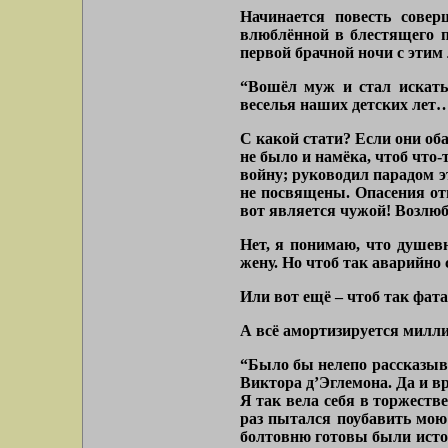
Начинается повесть сове
влюблённой в блестящего п
первой брачной ночи с этим
“Вошёл муж и стал искать
веселья наших детских лет…
С какой стати? Если они о
не было и намёка, чтоб что
войну; руководил парадом э
не посвящены. Опасения отц
вот является чужой! Возлюб
Нет, я понимаю, что душев
жену. Но чтоб так аварийно
Или вот ещё – чтоб так фа
А всё амортизируется милл
“Было бы нелепо рассказыва
Виктора д’Эглемона. Да и вр
Я так вела себя в торжеств
раз пытался поубавить мою
болтовню готовы были истол