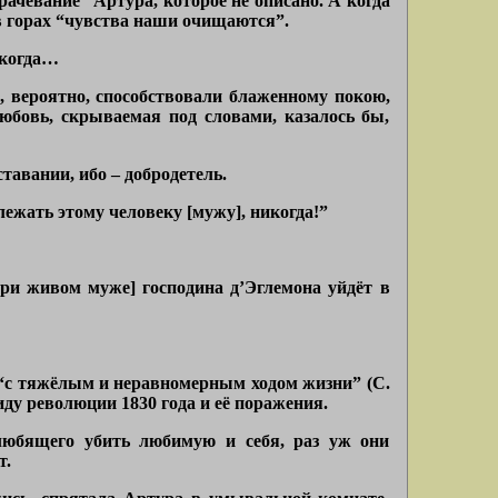
рачевание” Артура, которое не описано. А когда
 в горах “чувства наши очищаются”.
 когда…
 вероятно, способствовали блаженному покою,
юбовь, скрываемая под словами, казалось бы,
тавании, ибо – добродетель.
ежать этому человеку [мужу], никогда!”
при живом муже] господина д’Эглемона уйдёт в
а “с тяжёлым и неравномерным ходом жизни” (С.
иду революции 1830 года и её поражения.
любящего убить любимую и себя, раз уж они
т.