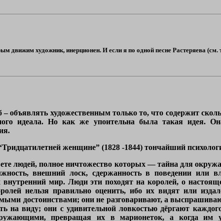
рым движим художник, инерционен. И если я по одной песне Растеряева (см. ту
иб – объявлять художественным только то, что содержит ско
ьного идеала. Но как же упоительна была такая идея. 
ия.
 “Тридцатилетней женщине” (1828 -1844) тончайший психоло
вете людей, полное ничтожество которых — тайна для окруж
лжность, внешний лоск, сдержанность в поведении или в
 внутренний мир. Люди эти походят на королей, о настоящ
оролей нельзя правильно оценить, ибо их видят или издал
мыми достоинствами; они не разговаривают, а выспрашиваю
ть на виду; они с удивительной ловкостью дёргают каждог
ружающими, превращая их в марионеток, а когда им уд