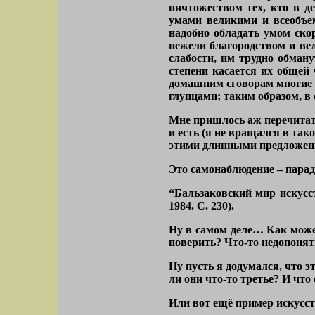
ничтожеством тех, кто в д
умами великими и всеобъем
надобно обладать умом ско
нежели благородством и ве
слабости, им трудно обману
степени касается их общей
домашним сговорам многие 
глупцами; таким образом, в
Мне пришлось аж перечитать 
и есть (я не вращался в так
этими длинными предложения
Это самонаблюдение – парад
“Бальзаковский мир искусст
1984. С. 230).
Ну в самом деле… Как может
поверить? Что-то недопонят
Ну пусть я додумался, что э
ли они что-то третье? И что
Или вот ещё пример искусст