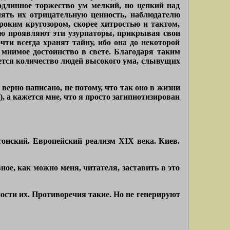
одлинное торжество ум мелкий, но цепкий над
лять их отрицательную ценность, наблюдателю
роким кругозором, скорее хитростью и тактом,
рую проявляют эти узурпаторы, прикрывая свои
чти всегда хранят тайну, ибо она до некоторой
 мнимое достоинство в свете. Благодаря таким
тся количество людей высокого ума, слывущих
 верно написано, не потому, что так оно в жизни
), а кажется мне, что я просто загипнотизирован
атонский. Европейский реализм XIX века. Киев.
е, как можно меня, читателя, заставить в это
ности их. Противоречия такие. Но не генерируют