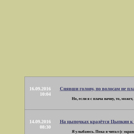
16.09.2016
Снявши голову, по волосам не пла
10:04
Но, если я с плача начну, то, може
14.09.2016
На цыпочках крадётся Цыпкин к 
08:30
Я улыбаюсь. Пока я читал (с экран