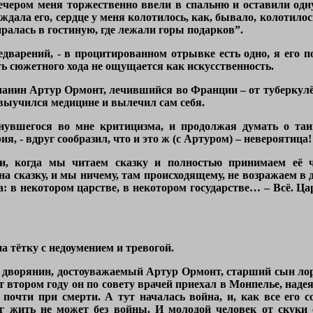
Вечером меня торжественно ввели в спальню и оставили одн
ждала его, сердце у меня колотилось, как, бывало, колотилос
иралась в гостиную, где лежали горы подарков”.
едварений, - в процитированном отрывке есть одно, я его п
ь сюжетного хода не ощущается как искусственность.
чанин Артур Ормонт, лечившийся во Франции – от туберкулёз
 выучился медицине и вылечил сам себя.
снувшегося во мне критицизма, и продолжая думать о таи
я, - вдруг сообразил, что и это ж (с Артуром) – невероятица!
и, когда мы читаем сказку и полностью принимаем её ч
а сказку, и мы ничему, там происходящему, не возражаем в д
па: в некотором царстве, в некотором государстве… – Всё. Ца
а тётку с недоумением и тревогой.
 дворянин, достоуважаемый Артур Ормонт, старший сын ло
 втором году он по совету врачей приехал в Монпелье, надеяс
почти при смерти. А тут началась война, и, как все его с
рг жить не может без войны. И молодой человек от скуки 