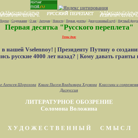
Портал
|
Содержание
|
О нас
|
Авторам
|
Новости
|
Первая десятка
|
Дискуссионный клуб
|
Научный фору
Первая десятка "Русского переплета"
Темы дня:
 в нашей Vselennoy!
|
Президенту Путину о создани
сь русские 4000 лет назад? |
Кому давать гранты 
е Алексея Шорохова
Книга Писем Владимира Хлумова
Классики и современн
Дискуссия
ЛИТЕРАТУРНОЕ ОБОЗРЕНИЕ
Соломона Воложина
Х У Д О Ж Е С Т В Е Н Н Ы Й С М Ы С Л