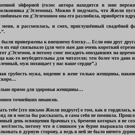
ршенной эйфорией (голос автора находится в зоне пер
олковника д'Эглемона). Можно б подумать, что Жюли пусто
 любимым ею д'Эглемоном она его разлюбила, приобретя вдр
 меня, я рассмеялась, и смех, приглушённый свадебной ф
”.
ба были привержены к внешнему блеску… Если они друг друг
-то их ещё связывало (для чего нам дан очень короткий отре
тот д'Эглемон, и потому смог посадить опоздавших на церем
а как-то неубедительны для читателя; тем более что дано 
ленный, муж похищает у нас ваше сердце”.)
ная грубость мужа, видение в жене только женщины, након
 скоро…
тально прямо для здоровья женщины…
ионом точнейших нюансов.
ть тебе [это письмо Жюли подруге] о том, как я гордилась, 
яд ли я могла бы рассказать, я сама себя не помнила. Прошло
енный день освящения брачных уз, бремени которых я не созн
 весёлость, потому что я слишком уж бурно выражала свою
ковать в дурную сторону, а ведь в ней не было ничего дурно