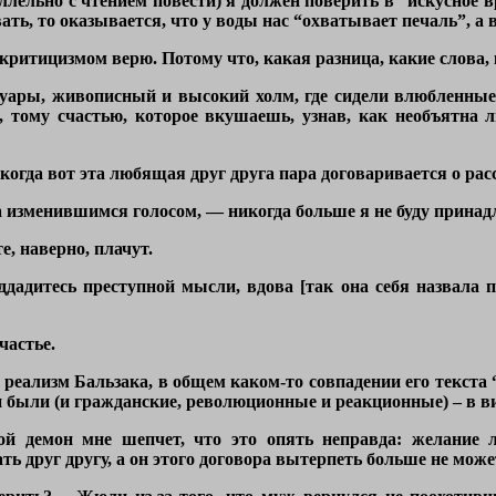
ллельно с чтением повести) я должен поверить в “искусное в
ать, то оказывается, что у воды нас “охватывает печаль”, а
 критицизмом верю. Потому что, какая разница, какие слова,
уары, живописный и высокий холм, где сидели влюбленные,
 тому счастью, которое вкушаешь, узнав, как необъятна л
огда вот эта любящая друг друга пара договаривается о расс
 изменившимся голосом, — никогда больше я не буду принадл
, наверно, плачут.
ддадитесь преступной мысли, вдова [так она себя назвала 
частье.
ит реализм Бальзака, в общем каком-то совпадении его текст
ки были (и гражданские, революционные и реакционные) – в в
й демон мне шепчет, что это опять неправда: желание 
ь друг другу, а он этого договора вытерпеть больше не може