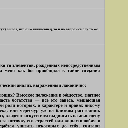
т) вывел, что он – ницшеанец, то и по второй смогу то же .
лько-то элементов, рождённых непосредственным
Она меня как бы приобщала к тайне создания
гический анализ, выраженный лаконично:
ающих? Высокое положение в обществе, знатное
ласть богатства — всё это завеса, мешающая
ей роли которых, о характере и нравах никому
ека, или чересчур уж на близком расстоянии.
т, владеют искусством выдвигать на авансцену
о за ниточку его страстей или корыстолюбия и
аётся унизить некоторых до себя, считают