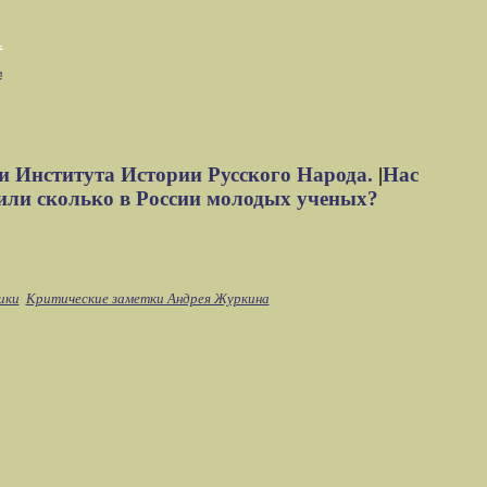
м
и Института Истории Русского Народа.
|
Нас
или сколько в России молодых ученых?
ики
Критические заметки Андрея Журкина