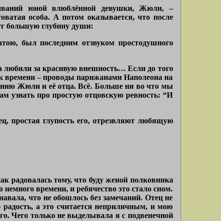
еживаний юной влюблённой девушки, Жюли, –
ватая особа. А потом оказывается, что после
уг большую глубину души:
атою, был последним отзвуком простодушного
а любили за красивую внешность… Если до того
зок времени – проводы парижанами Наполеона на
онию Жюли и её отца. Всё. Больше ни во что мы
нам узнать про простую отцовскую ревность: “И
ец, простая глупость его, отрезвляют любящую
как радовалась тому, что буду женой полковника
 немного времени, и ребячество это стало сном.
авала, что не обошлось без замечаний. Отец не
 радость, а это считается неприличным, и мою
го. Чего только не выделывала я с подвенечной