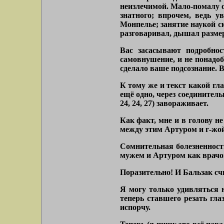
неизлечимой. Мало-помалу о
знатного; впрочем, ведь у
Монпелье; занятие наукой ск
разговаривал, дышал размер
Вас засасывают подробнос
самовнушение, и не понадоби
сделало ваше подсознание. В
К тому же и текст какой гл
ещё одно, через соединитель
24, 24, 27) завораживает.
Как факт, мне и в голову н
между этим Артуром и г-жой
Сомнительная болезненност
мужем и Артуром как врачом 
Поразительно! И Бальзак сч
Я могу только удивляться н
теперь ставшего резать гла
испорчу.