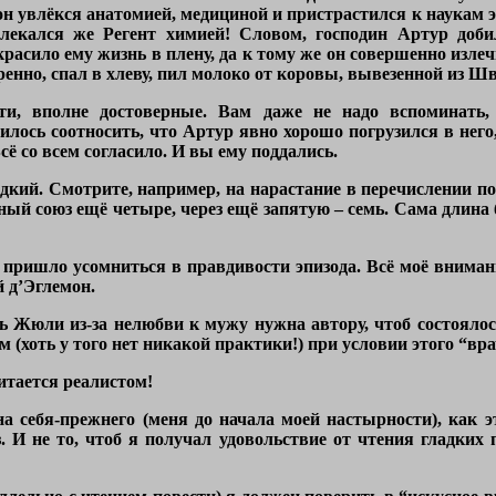
н увлёкся анатомией, медициной и пристрастился к наукам эт
влекался же Регент химией! Словом, господин Артур доб
расило ему жизнь в плену, да к тому же он совершенно излечи
енно, спал в хлеву, пил молоко от коровы, вывезенной из Шв
ти, вполне достоверные. Вам даже не надо вспоминать, 
лось соотносить, что Артур явно хорошо погрузился в него, 
сё со всем согласило. И вы ему поддались.
адкий. Смотрите, например, на нарастание в перечислении по
ный союз ещё четыре, через ещё запятую – семь. Сама длина б
е пришло усомниться в правдивости эпизода. Всё моё внимани
 д’Эглемон.
ь Жюли из-за нелюбви к мужу нужна автору, чтоб состоялос
(хоть у того нет никакой практики!) при условии этого “вра
итается реалистом!
а себя-прежнего (меня до начала моей настырности), как э
з. И не то, чтоб я получал удовольствие от чтения гладких 