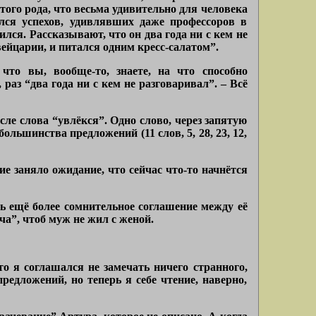
ого рода, что весьма удивительно для человека
ился успехов, удивлявших даже профессоров в
лся. Рассказывают, что он два года ни с кем не
ейцарии, и питался одним кресс-салатом”.
что вы, вообще-то, знаете, на что способно
раз “два года ни с кем не разговаривал”. – Всё
сле слова “увлёкся”. Одно слово, через запятую
ольшинства предложений (11 слов, 5, 28, 23, 12,
е заняло ожидание, что сейчас что-то начнётся
ь ещё более сомнительное соглашение между её
ча”, чтоб муж не жил с женой.
то я соглашался не замечать ничего странного,
предложений, но теперь я себе чтение, наверно,