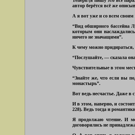
Теперь (я пишу это всё пара
автор берётся всё же описыв
А я вот уже и со всем своим
“Вид обширного бассейна Л
которым они наслаждались,
ничего не значащими”.
К чему можно придираться, к
“Послушайте, — сказала она
Чувствительные в этом месте
“Знайте же, что если вы по
монастырь”.
Вот ведь несчастье. Даже в с
И в этом, наверно, и состо
228). Ведь тогда и романти
Я продолжаю чтение. И мо
договорились не принадлежат