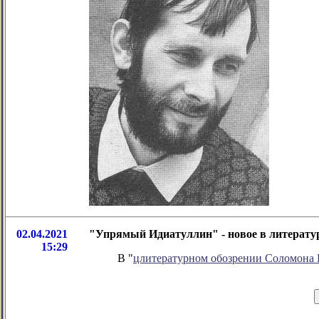
02.04.2021
"Упрямый Идиатуллин" - новое в литерату
15:29
В "
цлитературном обозрении Соломона