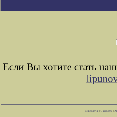
Если Вы хотите стать на
lipuno
Редколлегия
|
О журнале
|
Ав