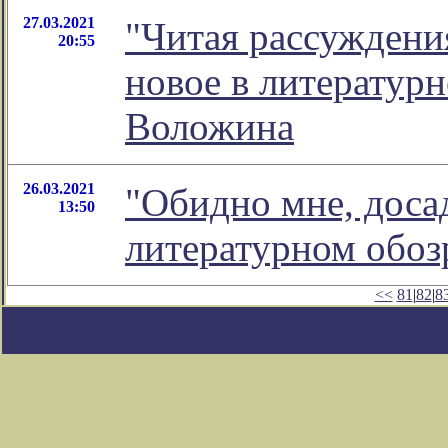
27.03.2021
"Читая рассуждения
20:55
новое в литератур
Воложина
26.03.2021
"Обидно мне, досад
13:50
литературном обо
<<
81
|
82
|
8