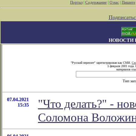
Портал
|
Содержание
|
О нас
|
Пишите
Подписатьс
НОВОСТИ 
"Русский переплет" зарегистрирован как СМИ.
Св
5 февраля 2001 года.
материалов ссы
Тип за
07.04.2021
"Что делать?" - но
15:35
Соломона Воложи