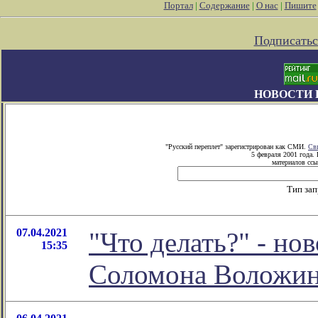
Портал
|
Содержание
|
О нас
|
Пишите
Подписатьс
НОВОСТИ 
"Русский переплет" зарегистрирован как СМИ.
Св
5 февраля 2001 года.
материалов ссы
Тип за
07.04.2021
"Что делать?" - но
15:35
Соломона Воложи