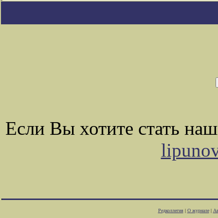
Если Вы хотите стать на
lipuno
Редколлегия
|
О журнале
|
Ав