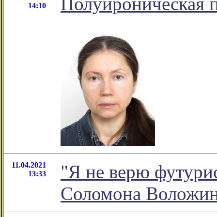
Полуироническая п
14:10
11.04.2021
"Я не верю футурис
13:33
Соломона Воложи