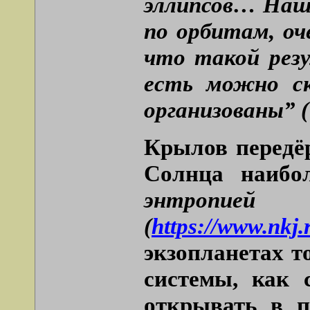
эллипсов… Наш
по орбитам, оч
что такой рез
есть можно с
организованы” (
Крылов передёр
Солнца наибо
энтропи
(
https://www.nkj.
экзопланетах т
системы, как с
открывать в п