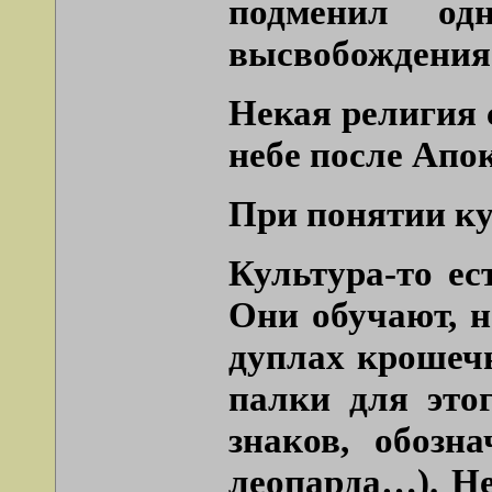
подменил од
высвобождения 
Некая религия 
небе после Апо
При понятии ку
Культура-то ес
Они обучают, н
дуплах крошечн
палки для это
знаков, обозн
леопарда…). Не