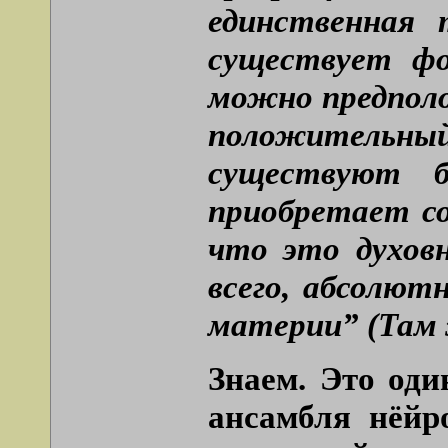
единственная 
существует ф
можно предпол
положительны
существуют б
приобретает со
что это духо
всего, абсолют
материи” (Там 
Знаем. Это оди
ансамбля нёйр