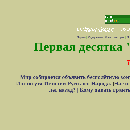
Портал
|
Содержание
|
О нас
|
Авторам
|
Но
Первая десятка 
Т
Мир собирается объявить бесполётную зон
Института Истории Русского Народа.
|
Нас п
лет назад? |
Кому давать грант