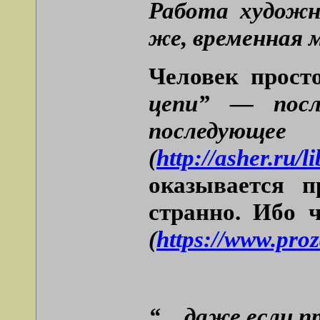
Работа художн
же, временная м
Человек прост
цепи” — посл
последующе
(
http://asher.ru/l
оказывается п
странно. Ибо 
(
https://www.pro
“…даже если про