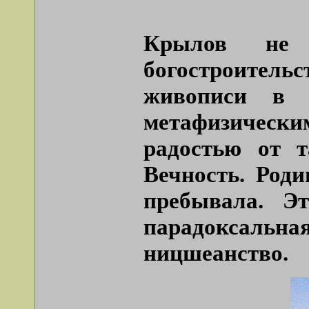
Крылов не 
богостроительс
живописи в 
метафизическ
радостью от т
Вечность. Роди
пребывала. Э
парадоксаль
ницшеанство.