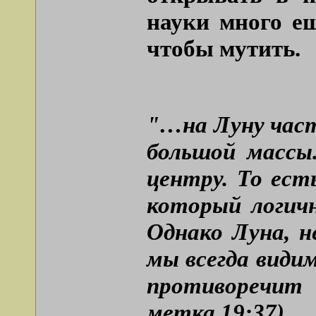
науки много ещ
чтобы мутить.
"…на Луну час
большой массы
центру. То ест
который логич
Однако Луна, н
мы всегда види
противоречит 
метка 19:37).