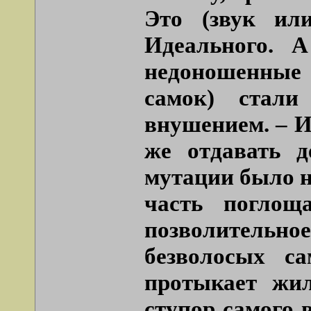
Это (звук ил
Идеального. 
недоношенные
самок) стал
внушением. – И 
же отдавать 
мутации было н
часть поглощ
позволительн
безволосых с
протыкает жил
ступор самого 