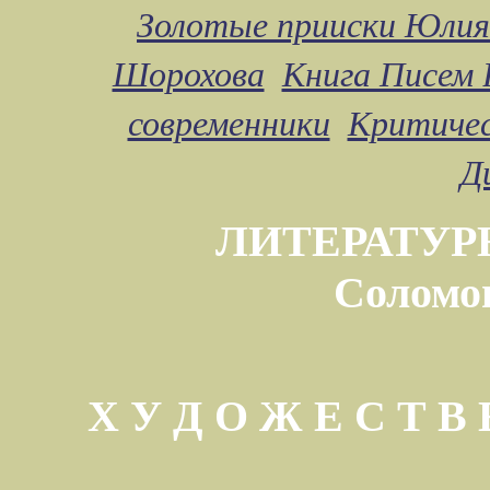
Золотые прииски Юлия
Шорохова
Книга Писем 
современники
Критичес
Д
ЛИТЕРАТУР
Соломо
Х У Д О Ж Е С Т 