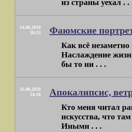
из страны уехал . . 
14.08.2018
Фаюмские портре
10:33
Как всё незаметно 
Наслаждение жизнь
бы то ни . . .
11.08.2018
Апокалипсис, вет
14:10
Кто меня читал ра
искусства, что там
Иными . . .