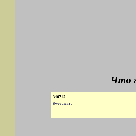
Что 
340742
Sweetheart
-