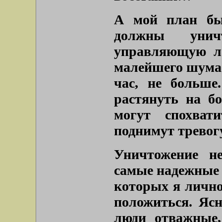
А мой план бы
должны унич
управляющую ла
малейшего шума.
час, не больше
растянуть на б
могут спохвати
поднимут тревогу
Уничтожение н
самые надежные 
которых я лично
положиться. Ясн
люди отважные,