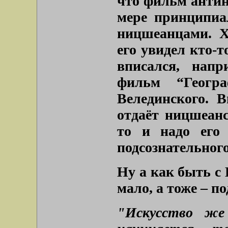
что фильм антин
мере принципиа
ницшеанцами. Ха
его увидел кто-
вписался, напр
фильм “Геогр
Велединского. 
отдаёт ницшеанс
то и надо его
подсознательного
Ну а как быть с 
мало, а тоже – по
"Искусство же 