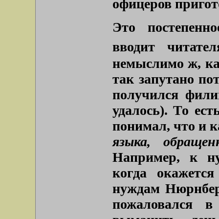
офицеров пригот
Это постепенн
вводит читате
немыслимо ж, ка
так запутано по
получился фили
удалось). То ес
понимал, что и к
языка, обраще
Например, к ну
когда окажетс
нуждам Нюрнберг
пожаловался в