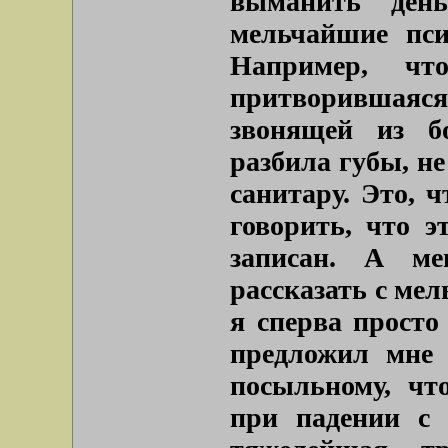
выманить ден
мельчайшие пси
Например, чт
притворившаяс
звонящей из б
разбила губы, не
санитару. Это, ч
говорить, что э
записан. А ме
рассказать с ме
я сперва просто
предложил мне 
посыльному, чт
при падении с 