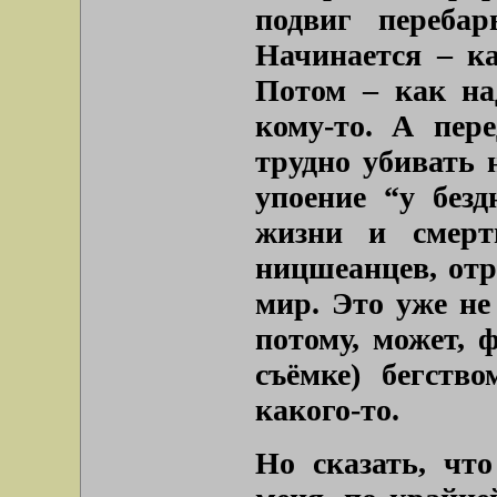
подвиг переба
Начинается – ка
Потом – как на
кому-то. А пер
трудно убивать 
упоение “у без
жизни и смерт
ницшеанцев, отр
мир. Это уже не
потому, может, 
съёмке) бегств
какого-то.
Но сказать, чт