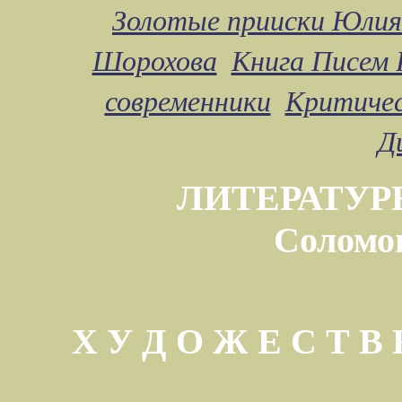
Золотые прииски Юлия
Шорохова
Книга Писем 
современники
Критичес
Д
ЛИТЕРАТУР
Соломо
Х У Д О Ж Е С Т 