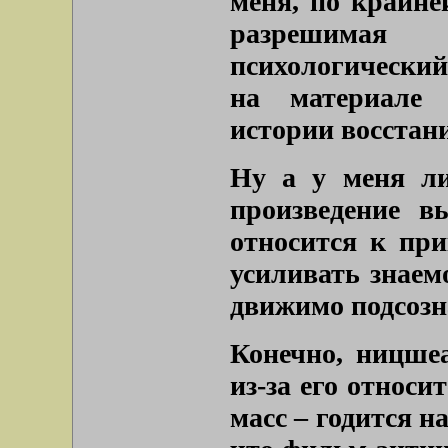
меня, по крайней
разрешимая
психологически
на материале 
истории восстан
Ну а у меня ли
произведение в
относится к при
усиливать знаемо
движимо подсозн
Конечно, ницше
из-за его относи
масс – годится н