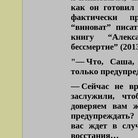
как он готовил
фактически п
“виноват” писа
книгу “Алек
бессмертие” (2013
"— Что, Саша,
только предупре
— Сейчас не вр
заслужили, чт
доверяем вам ж
предупреждать?
вас ждет в слу
восстания…