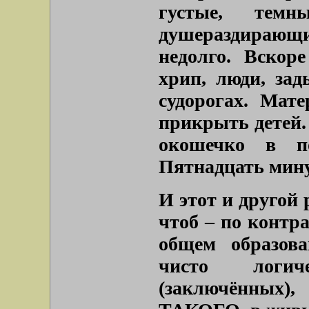
густые, тем
душераздирающ
недолго. Вскор
хрип, люди, зад
судорогах. Мат
прикрыть детей.
окошечко в по
Пятнадцать мину
И этот и другой 
чтоб – по контра
общем образова
чисто логич
(заключённых),