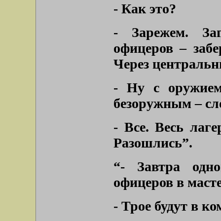
- Как это?
- Зарежем. За
офицеров – забе
Через центральн
- Ну с оружи
безоружным – сло
- Все. Весь лаг
Разошлись”.
“- Завтра одн
офицеров в масте
- Трое будут в к