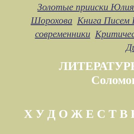
Золотые прииски Юлия
Шорохова
Книга Писем 
современники
Критичес
Д
ЛИТЕРАТУР
Соломо
Х У Д О Ж Е С Т 