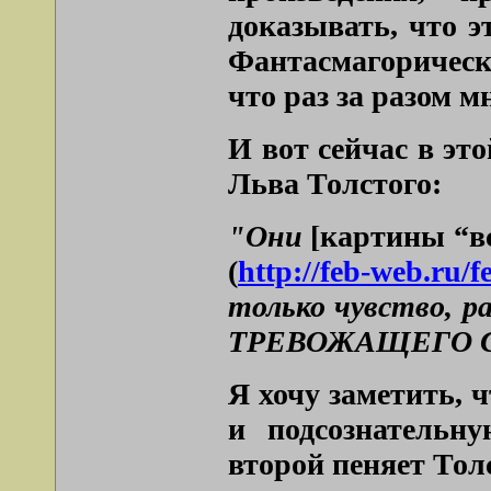
доказывать, что э
Фантасмагорическа
что раз за разом мн
И вот сейчас в эт
Льва Толстого:
"Они
[картины “вс
(
http://feb-web.ru/f
только чувство, р
ТРЕВОЖАЩЕГО С
Я хочу заметить, 
и подсознательну
второй пеняет Тол