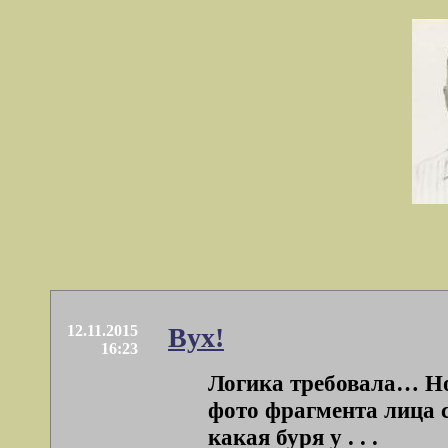
12.11.2015
Вух!
16:23
Логика требовала… Но 
фото фрагмента лица 
какая буря у . . .