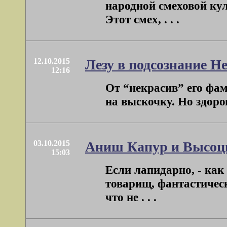
народной смеховой кул
Этот смех, . . .
12.10.2015
Лезу в подсознание Н
12:16
От “некрасив” его фам
на выскочку. Но здоров
03.10.2015
Аниш Капур и Высоц
15:03
Если лапидарно, - ка
товарищ, фантастическ
что не . . .