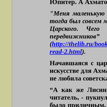
Юпитер. А Ахматов
"Меня маленькую 
тогда был совсем 
Царского. Чег
передвижников”
(
http://thelib.ru/b
read-2.html
).
Начавшаяся с цар
искусстве для Ахма
не любила советск
“А как же Лисинк
читатель, - пукну
было приличным, -