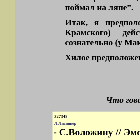
поймал на ляпе”.
Итак, я предпол
Крамского) дей
сознательно (у Ма
Хилое предположен
Что гов
327348
Л.Лисинкер
- С.Воложину // Эм