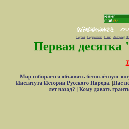
Портал
|
Содержание
|
О нас
|
Авторам
|
Но
Первая десятка 
Т
Мир собирается объявить бесполётную зон
Института Истории Русского Народа.
|
Нас п
лет назад? |
Кому давать грант