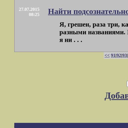
27.07.2015
Найти подсознательно
08:25
Я, грешен, раза три, к
разными названиями. В
я ни . . .
<<
91
|
92
|
93
|
Доба