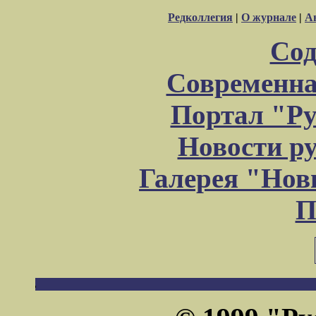
Редколлегия
|
О журнале
|
А
Сод
Современна
Портал "Ру
Новости р
Галерея "Но
П