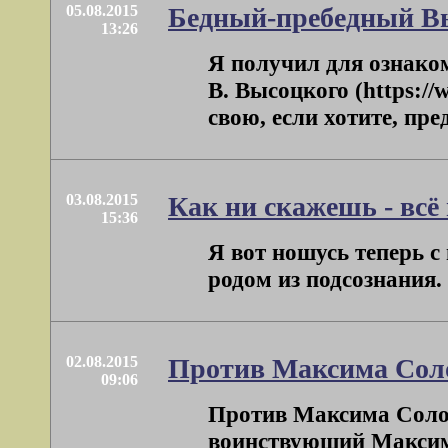
05.08.2015
Бедный-пребедный В
13:26
Я получил для ознако
В. Высоцкого (https:/
свою, если хотите, предв
03.08.2015
Как ни скажешь - всё 
15:36
Я вот ношусь теперь с 
родом из подсознания. 
02.08.2015
Против Максима Сол
09:06
Против Максима Солох
воинствующий Максим 