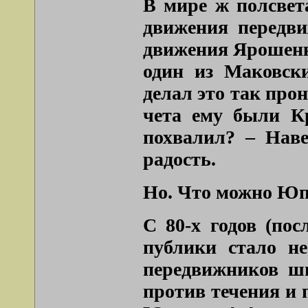
В мире ж полсвета
движения передви
движения Ярошенко
один из Маковски
делал это так про
чета ему были К
похвалил? – Наве
радость.
Но. Что можно Юпи
С 80-х годов (по
публики стало не
передвижников шп
против течения и 