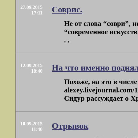
27.09.2015
Соврис.
17:11
Не от слова “соври”, 
“современное искусств
. .
12.09.2015
На что именно поднял
18:40
Похоже, на это в числе
alexey.livejournal.co
Сидур рассуждает о Хрис
10.09.2015
Отрывок
11:40