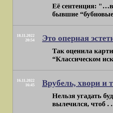
Её сентенция: "…в
бывшие “бубновые .
18.11.2022
Это оперная эстет
20:54
Так оценила карти
“Классическом искус
16.11.2022
Врубель, хвори и 
16:45
Нельзя угадать буд
вылечился, чтоб . . 