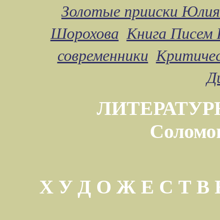
Золотые прииски Юлия
Шорохова
Книга Писем 
современники
Критичес
Д
ЛИТЕРАТУР
Соломо
Х У Д О Ж Е С Т 