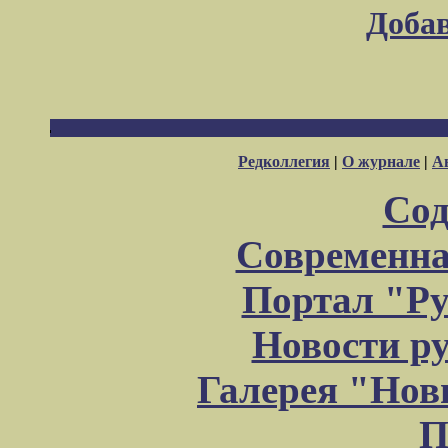
Доба
Редколлегия
|
О журнале
|
А
Сод
Современна
Портал "Ру
Новости р
Галерея "Но
П