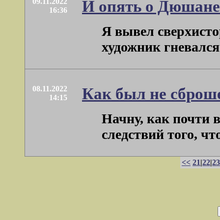
09.11.2022
И опять о Дюшане
16:36
Я вывел сверхисто
художник гневался н
08.11.2022
Как был не сброш
14:15
Начну, как почти в
следствий того, что 
<<
21
|
22
|
23