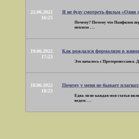
22.06.2022
Я не буду смотреть фильм «Один 
16:25
Почему? Потому что Панфилов пере
неплохо . . .
19.06.2022
Как рождался формализм в живо
17:23
Это началось с Проторенессанса. Д
18.06.2022
Почему у меня не бывает плагиат
18:23
Едва ли не каждая моя статья явля
ведом . . .