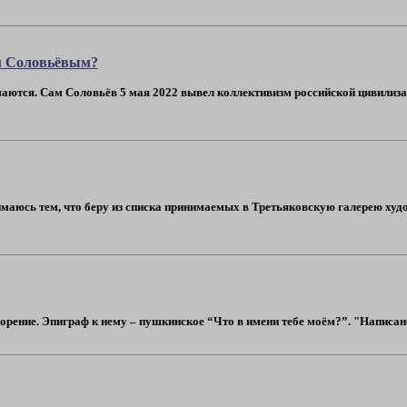
м Соловьёвым?
аются. Сам Соловьёв 5 мая 2022 вывел коллективизм российской цивилизации
имаюсь тем, что беру из списка принимаемых в Третьяковскую галерею худ
рение. Эпиграф к нему – пушкинское “Что в имени тебе моём?”. "Написано 5 