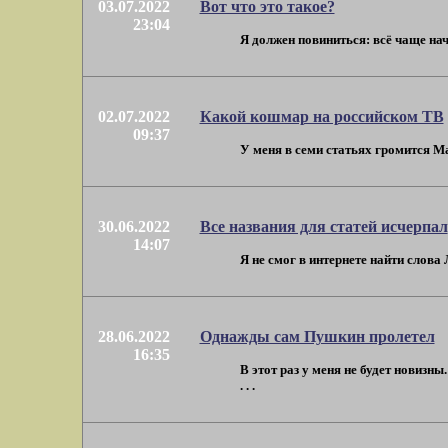
03.07.2022
Вот что это такое?
23:04
Я должен повиниться: всё чаще начи
02.07.2022
Какой кошмар на российском ТВ
09:37
У меня в семи статьях громится Марк 
30.06.2022
Все названия для статей исчерпал
14:07
Я не смог в интернете найти слова
28.06.2022
Однажды сам Пушкин пролетел
16:35
В этот раз у меня не будет новизн
. . .