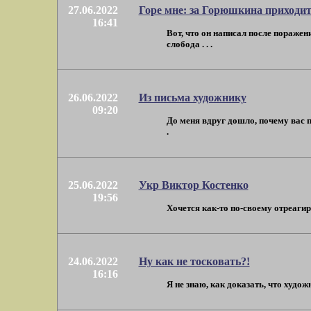
27.06.2022
Горе мне: за Горюшкина приходит
16:41
Вот, что он написал после пораже
слобода . . .
26.06.2022
Из письма художнику
09:20
До меня вдруг дошло, почему вас п
.
25.06.2022
Укр Виктор Костенко
19:56
Хочется как-то по-своему отреагир
24.06.2022
Ну как не тосковать?!
16:16
Я не знаю, как доказать, что худож