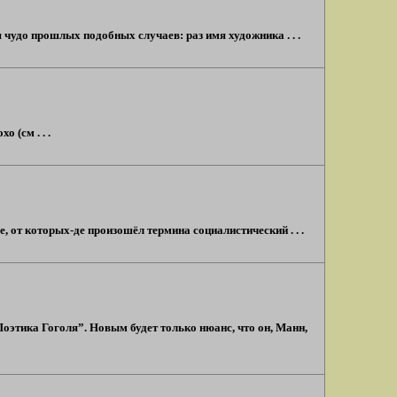
ся чудо прошлых подобных случаев: раз имя художника . . .
 (см . . .
, от которых-де произошёл термина социалистический . . .
Поэтика Гоголя”. Новым будет только нюанс, что он, Манн,