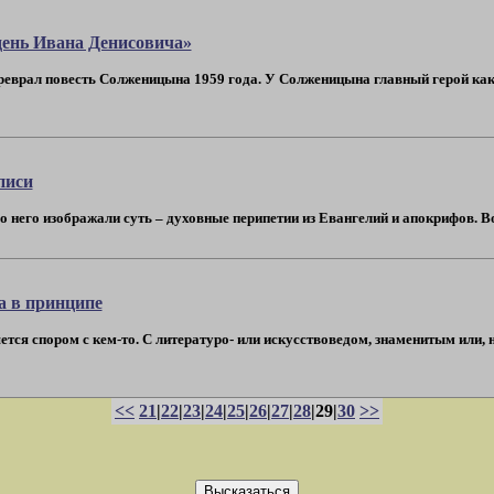
день Ивана Денисовича»
врал повесть Солженицына 1959 года. У Солженицына главный герой какой-
писи
о него изображали суть – духовные перипетии из Евангелий и апокрифов. Вот
а в принципе
ется спором с кем-то. С литературо- или искусствоведом, знаменитым или
<<
21
|
22
|
23
|
24
|
25
|
26
|
27
|
28
|29|
30
>>