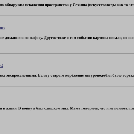
но обнаружил искажения пространства у Сезанна (искусствоведы как-то это с
ов
м не домашняя по пафосу. Другие тоже о том событии картины писали, но ни 
ь!
д экспрессионизма. Если у старого корёжение натуроподобия было горькое, т
 в жизни. В войну я был слишком мал. Мама говорила, что я не понимал, з