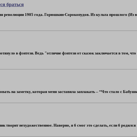
ся браться
ния революции 1905 года. Горюшкин-Сорокопудов. Из культа прошлого (Из 
отянуло в фэнтези. Ведь "отличие фэнтези от сказок заключается в том, что
овать на заметку, которая меня заставила заплакать – “Что стало с Бабушко
ник творит нехудожественное. Наверно, я б смог это сделать, если б родился 