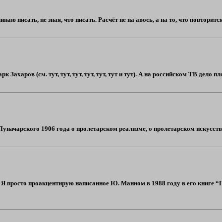
наю писать, не зная, что писать. Расчёт не на авось, а на то, что повторит
Захаров (см. тут, тут, тут, тут, тут, тут и тут). А на российском ТВ дело плохо
 Луначарского 1906 года о пролетарском реализме, о пролетарском искусстве
ы. Я просто проакцентирую написанное Ю. Манном в 1988 году в его книге “