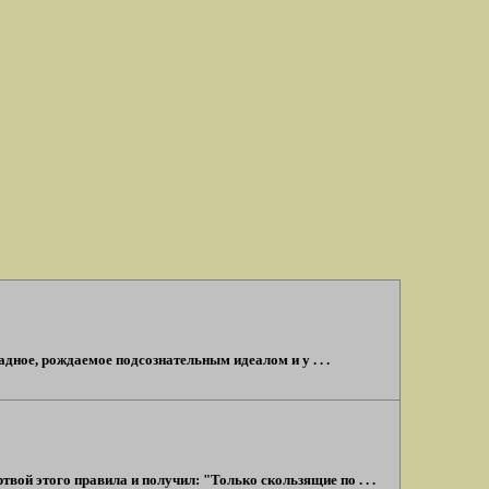
адное, рождаемое подсознательным идеалом и у . . .
вой этого правила и получил: "Только скользящие по . . .