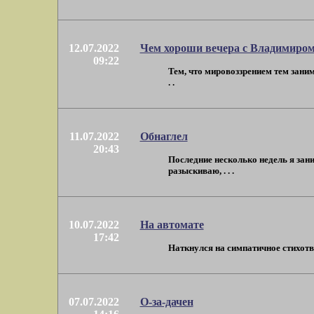
12.07.2022
Чем хороши вечера с Владимиро
09:22
Тем, что мировоззрением тем заним
. .
11.07.2022
Обнаглел
20:43
Последние несколько недель я зан
разыскиваю, . . .
10.07.2022
На автомате
17:42
Наткнулся на симпатичное стихотво
07.07.2022
О-за-дачен