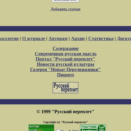
Добавить статью
коллегия
|
О журнале
|
Авторам
|
Архив
|
Статистика
|
Диску
Содержание
Современная русская мысль
Портал "Русский переплет"
Новости русской культуры
Галерея "Новые Передвижники"
Пишите
© 1999 "Русский переплет"
Copyright (c) "Русский переплет"