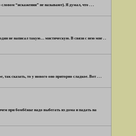
ловом “искажения” не называют). Я думал, что . . .
один не написал такую… мистическую. В связи с нею мне . .
ак сказать, то у нового оно приторно сладкое. Вот . . .
ачем при бомбёжке надо выбегать из дома и падать на