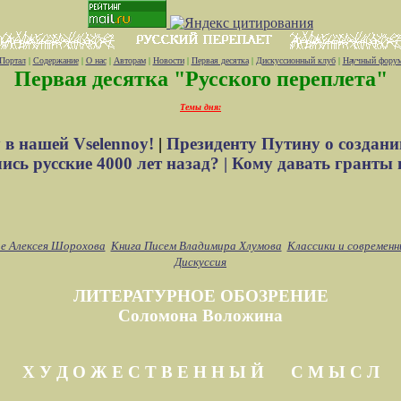
Портал
|
Содержание
|
О нас
|
Авторам
|
Новости
|
Первая десятка
|
Дискуссионный клуб
|
Научный фору
Первая десятка "Русского переплета"
Темы дня:
 в нашей Vselennoy!
|
Президенту Путину о создани
сь русские 4000 лет назад? |
Кому давать гранты 
е Алексея Шорохова
Книга Писем Владимира Хлумова
Классики и современн
Дискуссия
ЛИТЕРАТУРНОЕ ОБОЗРЕНИЕ
Соломона Воложина
Х У Д О Ж Е С Т В Е Н Н Ы Й С М Ы С Л