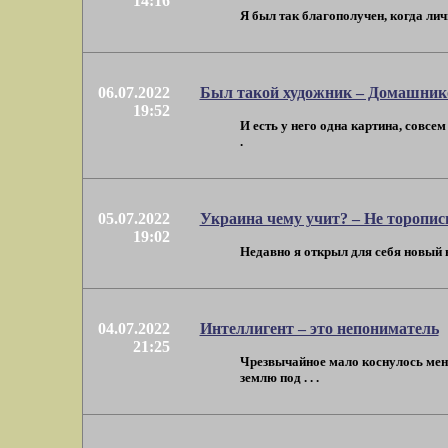
14:16
Я был так благополучен, когда лич
06.07.2022
Был такой художник – Домашник
19:52
И есть у него одна картина, совсе
.
05.07.2022
Украина чему учит? – Не торопис
19:02
Недавно я открыл для себя новый ви
04.07.2022
Интеллигент – это непониматель
21:25
Чрезвычайное мало коснулось меня
землю под . . .