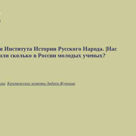
м
и Института Истории Русского Народа.
|
Нас
или сколько в России молодых ученых?
ики
Критические заметки Андрея Журкина