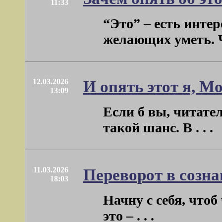
11:33
“Это” – есть интер
желающих уметь. Че
12.03.2026
И опять этот я, М
13:09
Если б вы, читате
такой шанс. В . . .
11.03.2026
Переворот в созн
18:03
Начну с себя, чтоб
это – . . .