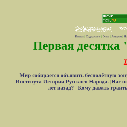
Портал
|
Содержание
|
О нас
|
Авторам
|
Но
Первая десятка 
Т
Мир собирается объявить бесполётную зон
Института Истории Русского Народа.
|
Нас п
лет назад? |
Кому давать грант