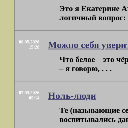
Это я Екатерине Ан
логичный вопрос: . 
08.05.2026
Можно себя увери
15:28
Что белое – это чё
– я говорю, . . .
07.05.2026
Ноль-люди
09:14
Те (называющие се
воспитывались давн