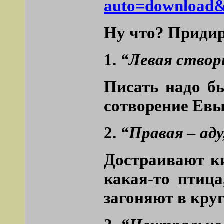
auto=download&
Ну что? Придир
1.
“Левая створ
Писать надо бы
сотворение Евы,
2.
“Правая – ад
Достраивают ки
какая-то птица
загоняют в кру