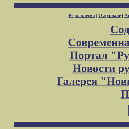
Редколлегия
|
О журнале
|
А
Сод
Современна
Портал "Ру
Новости р
Галерея "Но
П