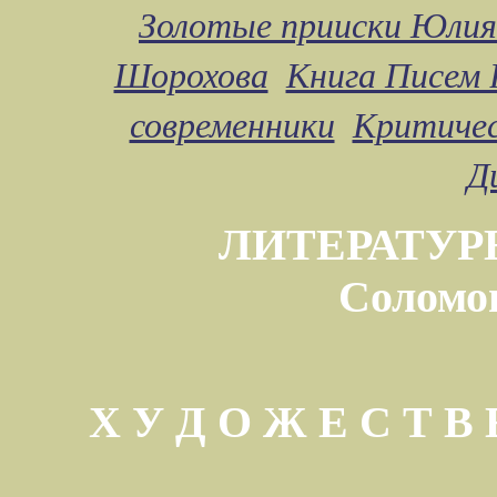
Золотые прииски Юлия
Шорохова
Книга Писем 
современники
Критичес
Д
ЛИТЕРАТУР
Соломо
Х У Д О Ж Е С Т 