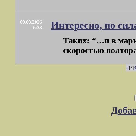
09.03.2026
Интересно, по сил
16:33
Таких: “…и в мари
скоростью полтора-
1
|2|
Доба