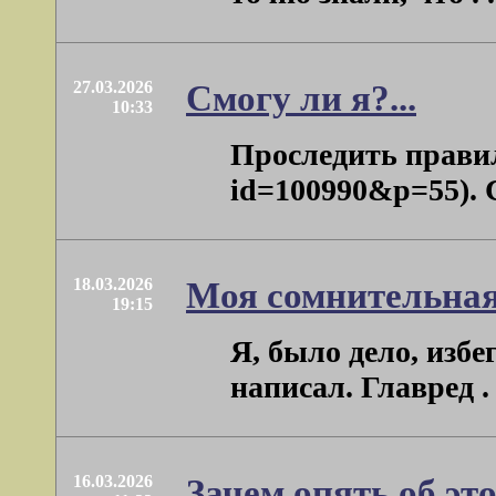
27.03.2026
Смогу ли я?...
10:33
Проследить правил
id=100990&p=55). С
18.03.2026
Моя сомнительная
19:15
Я, было дело, изб
написал. Главред . .
16.03.2026
Зачем опять об эт