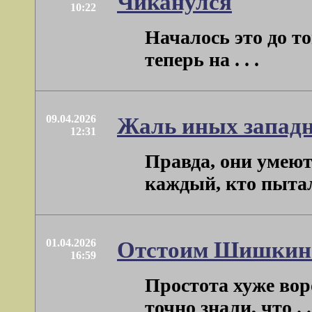
Чиканулся
10:22
Началось это до т
теперь на . . .
09.04.2026
Жаль иных западн
12:31
Правда, они умеют
каждый, кто пытался
01.04.2026
Отстоим Шишкин
16:59
Простота хуже вор
точно знали, что . .