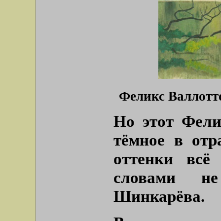
Феликс Валлотто
Но этот Фелик
тёмное в отр
оттенки всё
словами н
Шинкарёва.