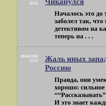
Чиканулся
10:22
Началось это до 
заболел так, что
детективом на к
теперь на . . .
09.04.2026
Жаль иных запад
12:31
Россию
Правда, они уме
хорошо: сильное 
““Рассказывать” 
И это знает кажды