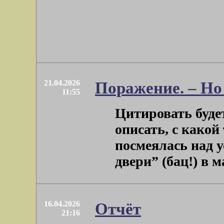
21.04.2026
Поражение. – Но
11:55
Цитировать будет
описать, с како
посмеялась над 
двери” (бац!) в ма
16.04.2026
Отчёт
21:16