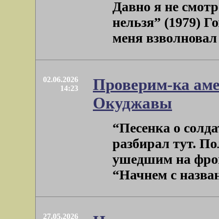
Давно я не смот
нельзя” (1979) Г
меня взволновал г
02.06.2026
Проверим-ка аме
14:23
Окуджавы
“Песенка о солдат
разбирал тут. П
ушедшим на фро
“Начнем с названи
27.05.2026