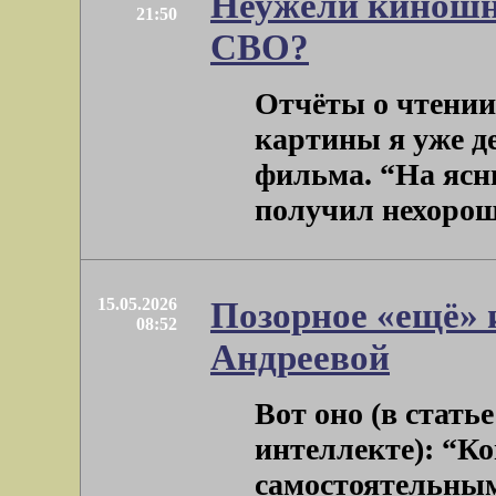
Неужели киношн
21:50
СВО?
Отчёты о чтении
картины я уже де
фильма. “На ясн
получил нехороши
15.05.2026
Позорное «ещё» 
08:52
Андреевой
Вот оно (в стать
интеллекте): “К
самостоятельным