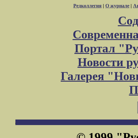
Редколлегия
|
О журнале
|
А
Сод
Современна
Портал "Ру
Новости р
Галерея "Но
П
© 1999 "Ру