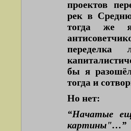
проектов пер
рек в Средню
тогда же 
антисоветч
переделка 
капиталистиче
бы я разошё
тогда и сотвор
Но нет:
“Начатые ещ
картины"…”