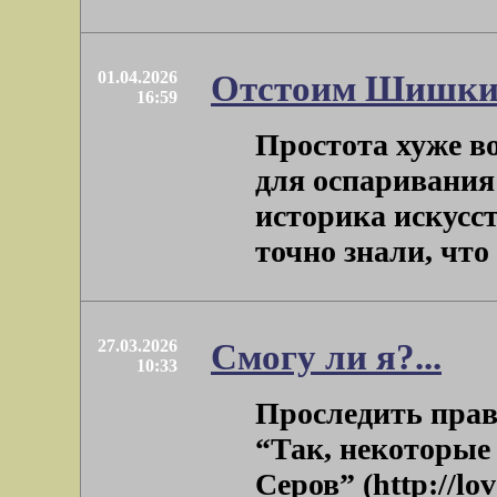
01.04.2026
Отстоим Шишки
16:59
Простота хуже в
для оспаривания
историка искусс
точно знали, что .
27.03.2026
Смогу ли я?...
10:33
Проследить пра
“Так, некоторые 
Серов” (http://l