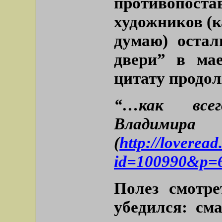
противопос
художников (к
думаю) оста
двери” в мае
цитату продо
“…как все
Владим
(
http://loverea
id=100990&p=
Полез смотре
убедился: см