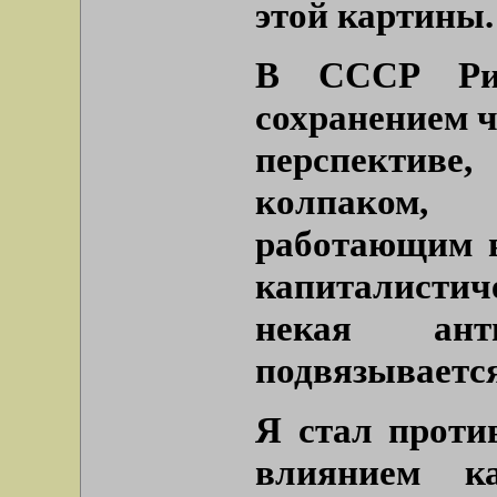
этой картины.
В СССР Рим
сохранением ч
перспективе
колпаком,
работающим в
капиталисти
некая анти
подвязывается
Я стал проти
влиянием к