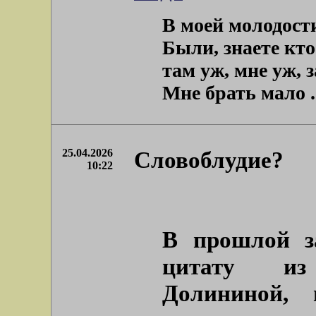
В моей молодости
Были, знаете кто
там уж, мне уж, 
Мне брать мало . 
25.04.2026
Словоблудие?
10:22
В прошлой з
цитату из
Долининой, 