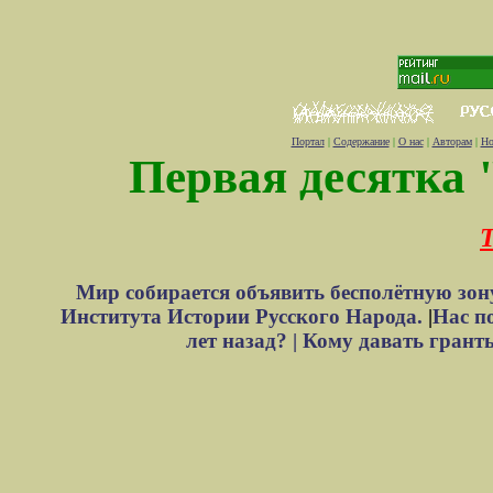
Портал
|
Содержание
|
О нас
|
Авторам
|
Но
Первая десятка 
Т
Мир собирается объявить бесполётную зон
Института Истории Русского Народа.
|
Нас п
лет назад? |
Кому давать грант