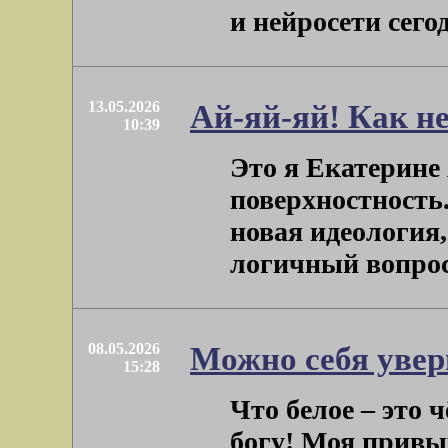
и нейросети сегод
13.05.2026
Ай-яй-яй! Как н
10:39
Это я Екатерине 
поверхностность.
новая идеология,
логичный вопрос: 
08.05.2026
Можно себя увер
15:28
Что белое – это ч
богу! Моя привыч