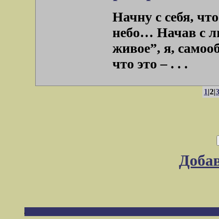
Начну с себя, что
небо… Начав с л
живое”, я, само
что это – . . .
1
|2|
Доба