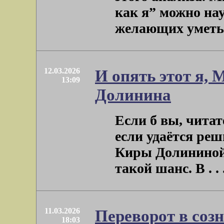
как я” можно на
желающих уметь. 
12.03.2026
И опять этот я, 
13:09
Долинина
Если б вы, читат
если удаётся реш
Киры Долининой 
такой шанс. В . . 
11.03.2026
Переворот в соз
18:03