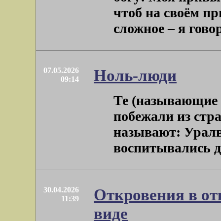
чтоб на своём пр
сложное – я говорю
07.05.2026
Ноль-люди
09:14
Те (называющие 
побежали из стра
называют: Уралв
воспитывались дав
30.04.2026
Откровения в о
11:39
виде