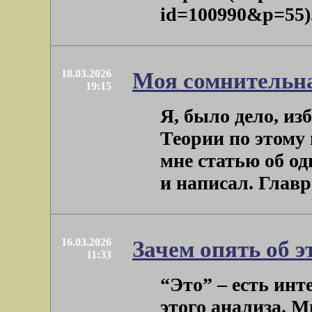
id=100990&p=55).
18.03.2026
Моя сомнительна
19:15
Я, было дело, из
Теории по этому 
мне статью об о
и написал. Главред
16.03.2026
Зачем опять об э
11:33
“Это” – есть инт
этого анализа. М