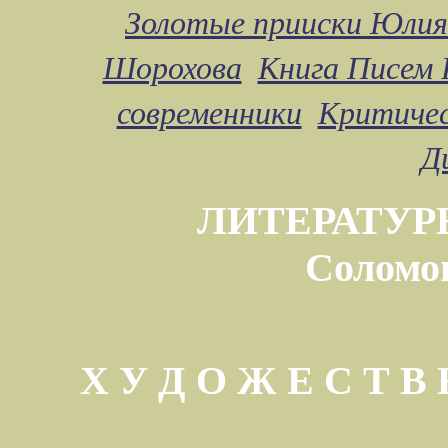
Золотые прииски Юлия
Шорохова
Книга Писем 
современники
Критичес
Д
ЛИТЕРАТУР
Соломо
Х У Д О Ж Е С Т 