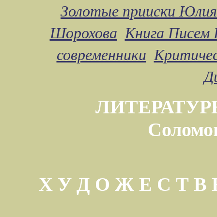
Золотые прииски Юлия
Шорохова
Книга Писем 
современники
Критичес
Д
ЛИТЕРАТУР
Соломо
Х У Д О Ж Е С Т 