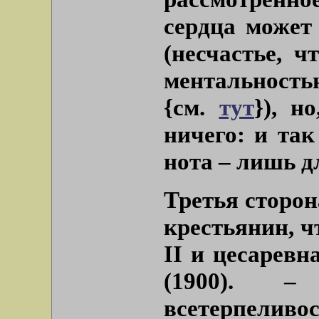
сердца может
(несчастье, 
ментальность
{см.
тут
}), н
ничего: и та
нота – лишь д
Третья сторон
крестьянин, ч
II и цесаревн
(1900). –
всетерпеливо