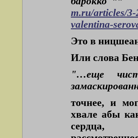
барокко"””
m.ru/articles/3
valentina-serov
Это в ницшеан
Или слова Бен
"…еще чисто
замаскирован
точнее, и мо
хвале абы ка
сердца, 
рассмотренное