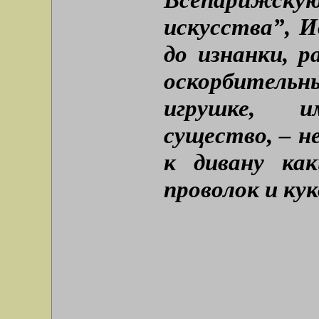
искусства”, И
до изнанки, р
оскорбительн
игрушке, и
существо, – н
к дивану ка
проволок и ку