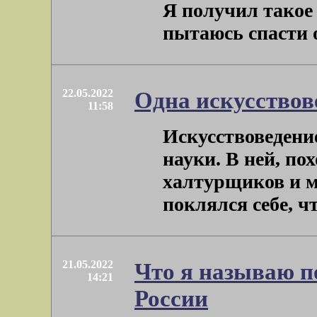
Я получил такое 
пытаюсь спасти от
22.05.2022
Одна искусствов
11:58
Искусствоведение
науки. В ней, по
халтурщиков и му
поклялся себе, что
21.05.2022
Что я называю п
14:21
России