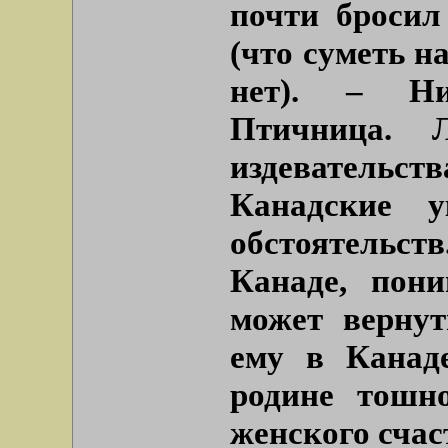
почти бросил
(что суметь н
нет). – Н
Птичница. 
издевательс
Канадские 
обстоятельс
Канаде, пони
может вернут
ему в Канад
родине тошн
женского счаст