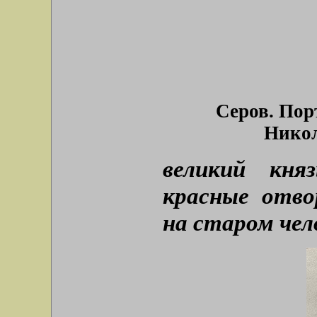
Серов. Пор
Никол
великий кн
красные отво
на старом чел