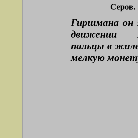
Серов.
Гиршмана он 
движении л
пальцы в жил
мелкую монету