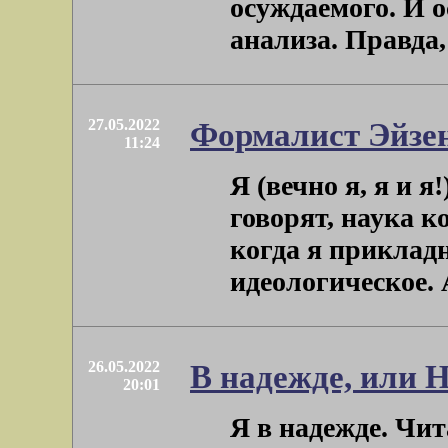
осуждаемого. И о
анализа. Правда, е
27.05.2022
Формалист Эйзе
11:24
Я (вечно я, я и я
говорят, наука к
когда я приклад
идеологическое. А 
26.05.2022
В надежде, или 
20:01
Я в надежде. Чит