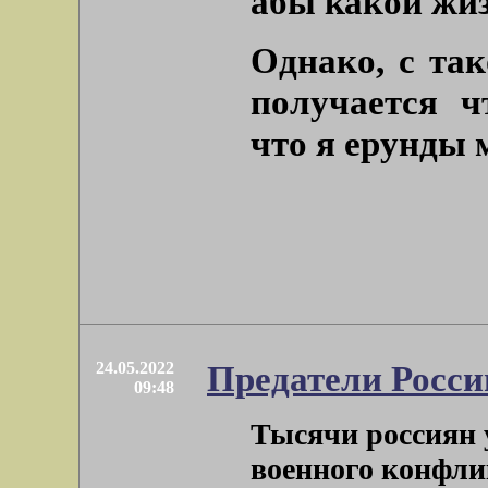
абы какой жи
Однако, с та
получается ч
что я ерунды 
24.05.2022
Предатели Росси
09:48
Тысячи россиян 
военного конфли