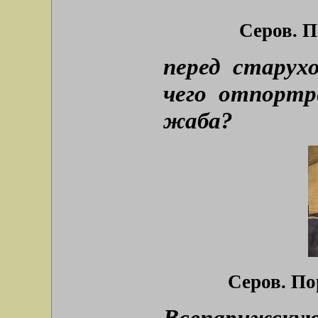
Серов. П
перед старух
чего отпортр
жаба?
Серов. По
Всепарижску