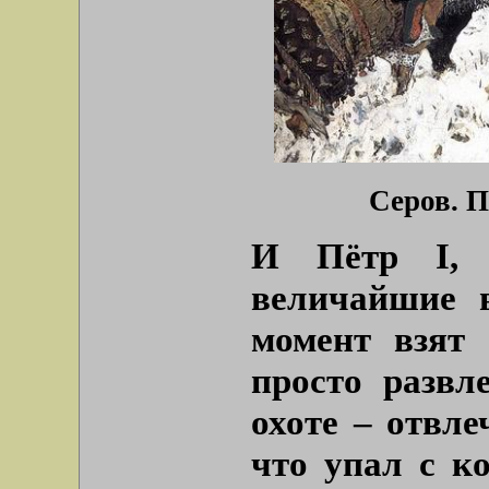
Серов. П
И Пётр I, 
величайшие 
момент взят
просто развл
охоте – отвле
что упал с ко