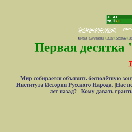
Портал
|
Содержание
|
О нас
|
Авторам
|
Но
Первая десятка 
Т
Мир собирается объявить бесполётную зон
Института Истории Русского Народа.
|
Нас п
лет назад? |
Кому давать грант