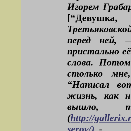
Игорем Граба
[“Девушка,
Третьяковско
перед ней, 
пристально её
слова. Потом
столько мне
“Написал во
жизнь, как 
вышло, т
(
http://gallerix
serov/)
, -