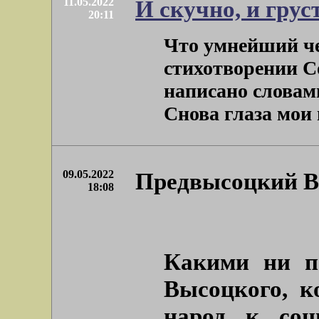
11.05.2022
И скучно, и гру
20:11
Что умнейший че
стихотворении Со
написано словам
Снова глаза мои м
09.05.2022
Предвысоцкий Ве
18:08
Какими ни п
Высоцкого, к
народ к соц