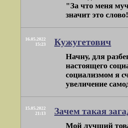
"За что меня муч
значит это слово! 
16.05.2022
Кужугетович
15:23
Начну, для разбе
настоящего соц
социализмом я с
увеличение самоде
15.05.2022
Зачем такая заг
21:13
Мой лучший това