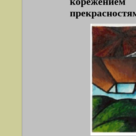
корёжен
прекрасностя