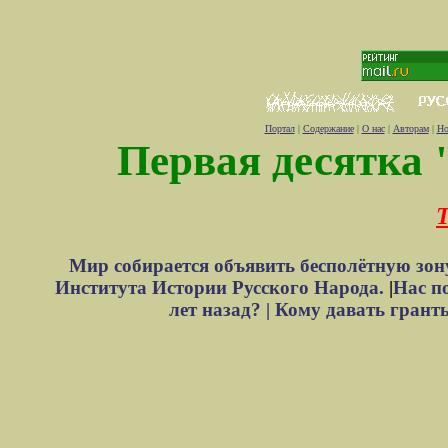
Портал
|
Содержание
|
О нас
|
Авторам
|
Но
Первая десятка 
Т
Мир собирается объявить бесполётную зон
Института Истории Русского Народа.
|
Нас п
лет назад? |
Кому давать грант