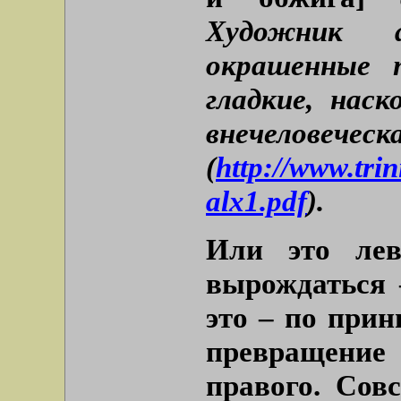
Художник а
окрашенные 
гладкие, нас
внечелове
(
http://www.tri
alx1.pdf
).
Или это лев
вырождаться 
это – по прин
превращение
правого. Сов