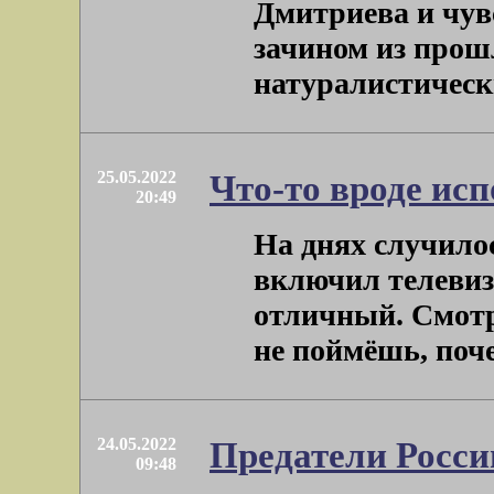
Дмитриева и чувс
зачином из прош
натуралистически
25.05.2022
Что-то вроде ис
20:49
На днях случило
включил телевиз
отличный. Смотр
не поймёшь, почем
24.05.2022
Предатели Росси
09:48