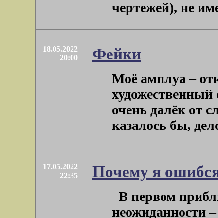
чертежей), не име
18.05.2022
Фейки
20:00
Моё амплуа – от
художественный 
очень далёк от с
казалось бы, дело
17.05.2022
Почему я ошибс
22:35
В первом прибли
неожиданности –