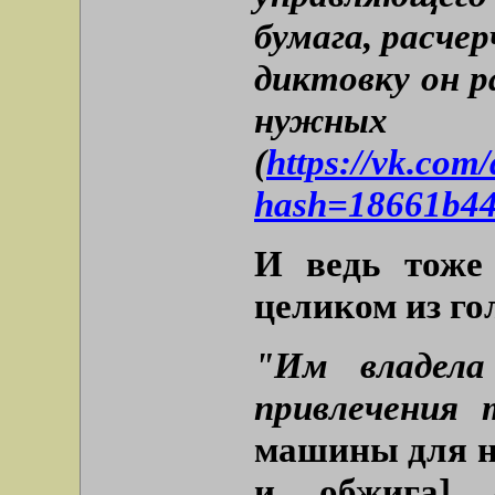
бумага, расче
диктовку он р
нужн
(
https://vk.co
hash=18661b44
И ведь тоже
целиком из го
"Им владела
привлечения 
машины для н
и обжига]
в