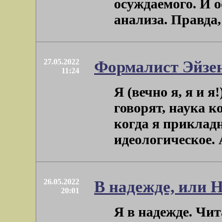
осуждаемого. И о
анализа. Правда, е
27.05.2022
Формалист Эйзе
11:24
Я (вечно я, я и я
говорят, наука к
когда я приклад
идеологическое. А 
26.05.2022
В надежде, или 
20:01
Я в надежде. Чит