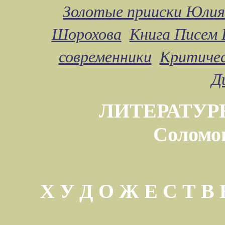
Золотые прииски Юлия
Шорохова
Книга Писем 
современники
Критичес
Д
ЛИТЕРАТУР
Соломо
Х У Д О Ж Е С Т 