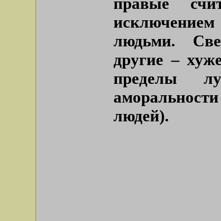
правые счи
исключением
людьми. Све
другие – хуж
пределы л
аморальност
людей).