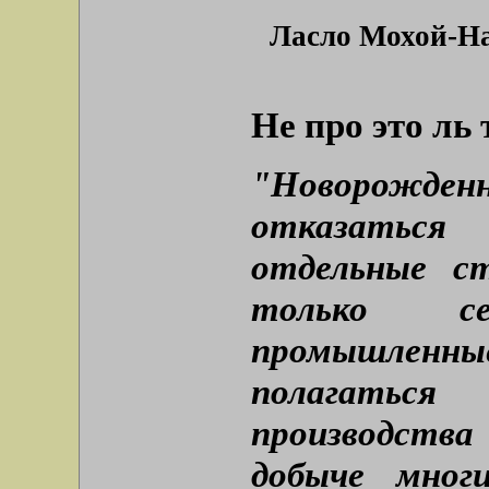
Ласло Мохой-Над
Не про это ль 
"Новорожде
отказаться
отдельные с
только сел
промышленные
полагатьс
производств
добыче мног