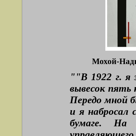
Мохой-Надь
""В 1922 г. я
вывесок пять 
Передо мной б
и я набросал 
бумаге. На
управляющег