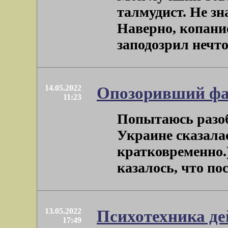
талмудист. Не зн
Наверно, копание
заподозрил нечто 
14.05.2022
Опозоривший ф
11:23
Попытаюсь разоб
Украине сказала
кратковременно.)
казалось, что посл
13.05.2022
Психотехника де
17:49