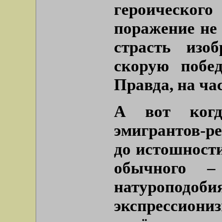
героического
поражение не 
страсть изо
скорую побе
Правда, на ча
А вот когд
эмигрантов-р
до истошности
обычного –
натуроподо
экспрессиони