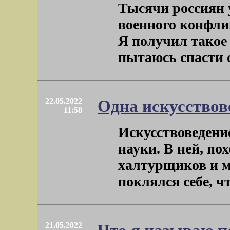
Тысячи россиян 
военного конфли
Я получил такое 
пытаюсь спасти от
22.05.2022
Одна искусствов
11:58
Искусствоведение
науки. В ней, по
халтурщиков и му
поклялся себе, что
21.05.2022