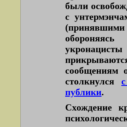
были освобож
с унтермэнча
(принявшими 
обороняяс
укронацис
прикрыва
сообщениям 
столкнулся
с
публики
.
Схождение к
психологиче