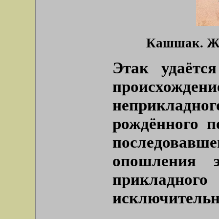
Кашшак. Жи
Этак удаётс
происхожде
неприкладног
рождённого п
последовавшег
опошления э
прикладного 
исключительно