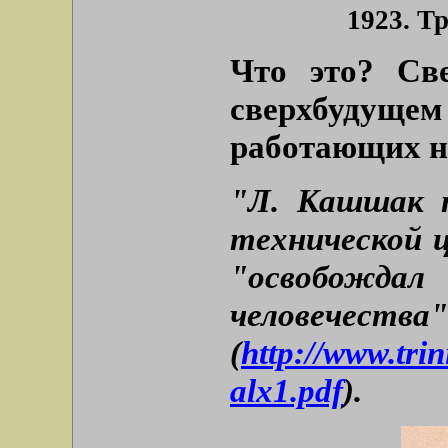
1923. Т
Что это? Све
сверхбудущем
работающих н
"Л. Кашшак п
технической 
"освобождал
человечества
(
http://www.tri
alx1.pdf
).