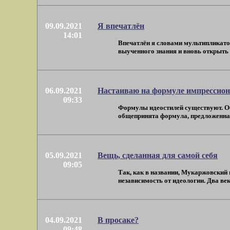
09.09.2021
Я впечатлён
14:01
Впечатлён я словами мультипликато
выученного знания и вновь открыть в
06.09.2021
Настаиваю на формуле импрессио
09:33
Формулы идеостилей существуют. О
общепринята формула, предложенная 
05.09.2021
Вещь, сделанная для самой себя
09:05
Так, как в названии, Мукаржовский 
независимость от идеологии. Два века
04.09.2021
В просаке?
09:48