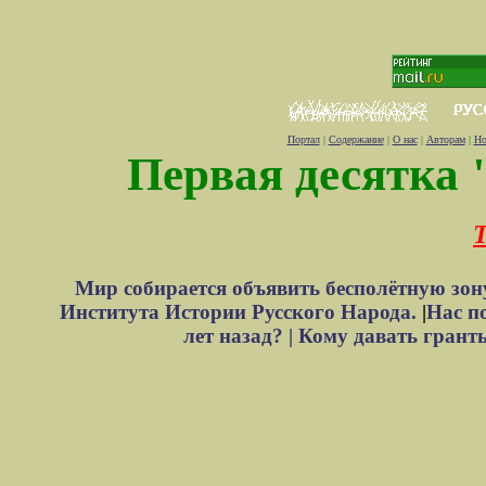
Портал
|
Содержание
|
О нас
|
Авторам
|
Но
Первая десятка 
Т
Мир собирается объявить бесполётную зон
Института Истории Русского Народа.
|
Нас п
лет назад? |
Кому давать грант