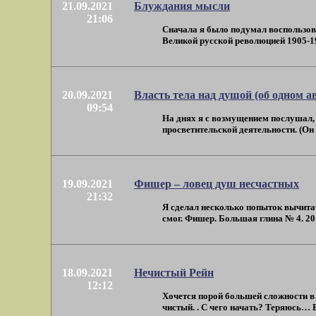
21.09.2021
Блуждания мысли
21:06
Сначала я было подумал воспользов
Великой русской революцией 1905-1922
20.09.2021
Власть тела над душой (об одном а
09:54
На днях я с возмущением послушал,
просветительской деятельности. (Он вв
19.09.2021
Фишер – ловец душ несчастных
21:32
Я сделал несколько попыток вычитат
смог. Фишер. Большая глина № 4. 201
18.09.2021
Нечистый Рейн
12:12
Хочется порой большей сложности в 
чистый. . С чего начать? Теряюсь… Вы