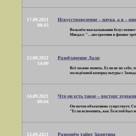
17.09.2021
Искусствоведение – наука, а я – м
08:43
Возьмём высказывания безусловного
Мигдал: "…построения в физике требу
15.09.2021
Разоблачение Дали
14:00
Всё можно понять. Если не по себе, 
молодёжной контркультуры с Запада в
14.09.2021
Что он есть такое – восторг художн
09:04
Он почти объективно существует. См
"Если вспомнить, как Толстой был нед
13.09.2021
Разомнём тайну Замятина