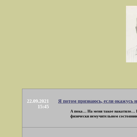
22.09.2021
Я потом признаюсь, если окажусь н
15:45
А пока… На меня такое накатило… Пр
физически немучительном состоянии.)