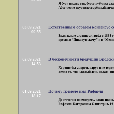
Я буду писать так, будто публика уж
Абсолютно неудовлетворённый ничем н
03.09.2021
Естественным образом консенсус с
09:55
Зная, какие странности ввёл в 1833
время, в “Пиковую даму” и в “Медный
02.09.2021
В бесконечности бредущий Бродск
14:53
Хорошо бы умереть вдруг и не терять
делая то, что каждый день делаю: пиш
01.09.2021
Почему гремело имя Рафаэля
18:17
Достаточно посмотреть, какие иконы
Рафаэля. Богородица Одигитрия, 16 в