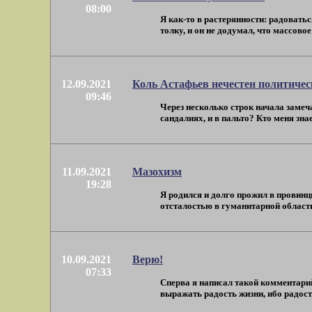
08:00
Я как-то в растерянности: радоватьс
толку, и он не додумал, что массовое 
12.09.2021
Коль Астафьев нечестен политическ
09:46
Через несколько строк начала замеча
сандалиях, и в пальто? Кто меня знает,
11.09.2021
Мазохизм
19:28
Я родился и долго прожил в провинц
отсталостью в гуманитарной области. 
10.09.2021
Верю!
07:33
Сперва я написал такой комментарий
выражать радость жизни, ибо радость