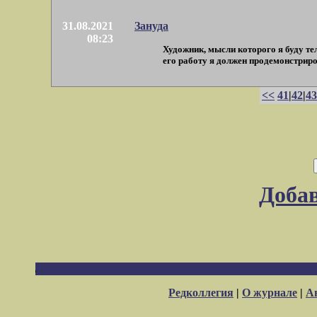
31.08.2021
Зануда
08:23
Художник, мысли которого я буду тел
его работу я должен продемонстрирова
<<
41
|
42
|
43
Доба
Редколлегия
|
О журнале
|
А