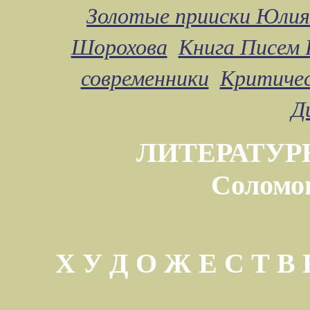
Золотые прииски Юлия
Шорохова
Книга Писем 
современники
Критичес
Д
ЛИТЕРАТУР
Соломо
Х У Д О Ж Е С Т 