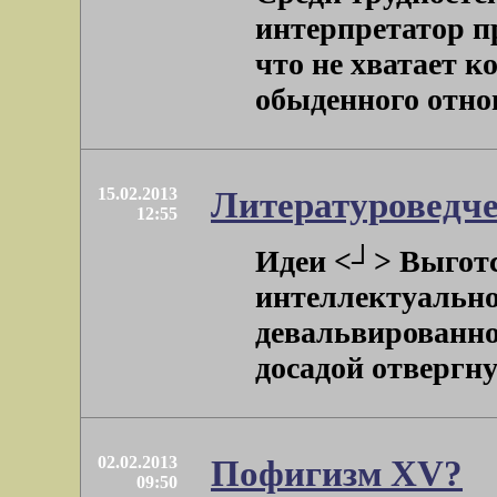
интерпретатор пр
что не хватает к
обыденного отнош
15.02.2013
Литературоведче
12:55
Идеи <┘> Выготс
интеллектуальной
девальвированно
досадой отвергнут
02.02.2013
Пофигизм XV?
09:50