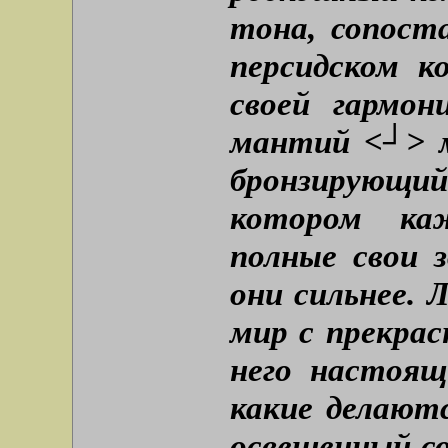
тона, сопост
персидском к
своей гармон
мантий <┘> м
бронзирующий 
котором ка
полные свои з
они сильнее. 
мир с прекрас
него настоящ
какие делаютс
освещенный с