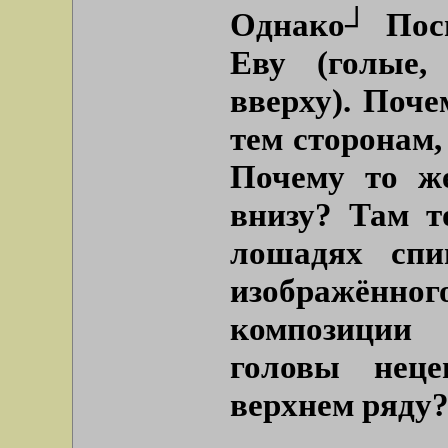
Однако┘ Пос
Еву (голые,
вверху). Поч
тем сторонам,
Почему то ж
внизу? Там то
лошадях спи
изображённо
композиции
головы неце
верхнем ряду