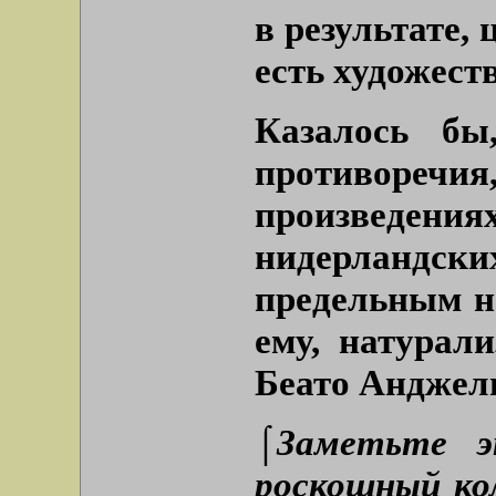
в результате,
есть художеств
Казалось бы
противореч
произвед
нидерландск
предельным н
ему, натурал
Беато Анджел
⌠Заметьте 
роскошный ко