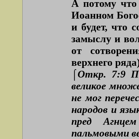
А потому что
Иоанном Богос
и будет, что 
замыслу и вол
от сотворен
верхнего ряда
⌠Откр. 7:9 По
великое множ
не мог перечес
народов и язы
пред Агнце
пальмовыми ве