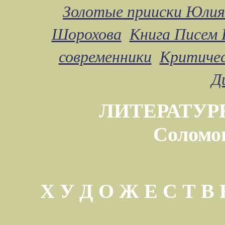
Золотые прииски Юлия
Шорохова
Книга Писем 
современники
Критичес
Д
ЛИТЕРАТУР
Соломо
Х У Д О Ж Е С Т 