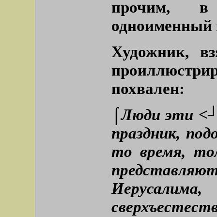
прочим, в
одноименный п
Художник, в
проиллюстрир
похвален:
⌠Люди эти <┘
праздник, под
то время, то
представляют 
Иерусалима
сверхъестест