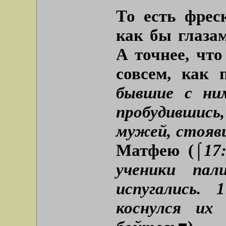
То есть фрес
как бы глазам
А точнее, что
совсем, как 
бывшие с ни
пробудившись
мужей, стояв
Матфею (
⌠17
ученики па
испугались. 
коснулся их