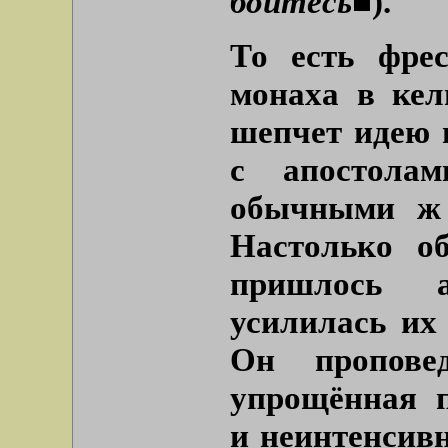
бойтесь■
).
То есть фре
монаха в кел
шепчет идею 
с апостолам
обычными ж 
Настолько о
пришлось а
усилилась их
Он пропове
упрощённая п
и неинтенсивн