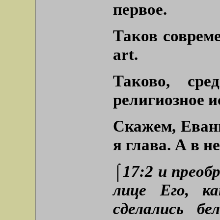
первое.
Таков совреме
art.
Таково, сре
религиозное и
Скажем, Еванг
я глава. А в 
⌠17:2 и преоб
лице Его, к
сделались б