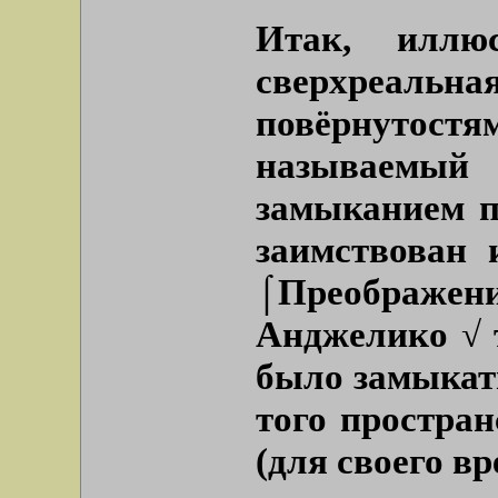
Итак, иллюс
сверхреальна
повёрнуто
называем
замыканием п
заимствован 
⌠Преображ
Анджелико √ т
было замыкать
того простра
(для своего вр