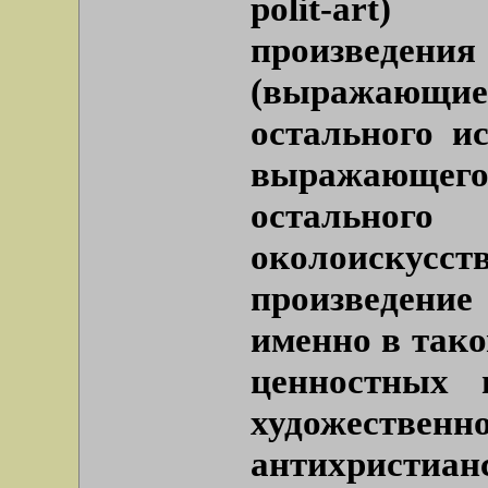
polit-art)
произведения
(выражающие 
остального ис
выражающег
остальн
околоискус
произведени
именно в тако
ценностных 
художестве
антихристианс