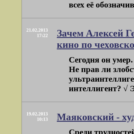
всех её обозначив
21.02.2013
Зачем Алексей Г
17:22
кино по чеховско
Сегодня он умер.
Не прав ли злоб
ультраинтеллиг
интеллигент? √ Э
19.02.2013
Маяковский - ху
10:13
Среди трудносте