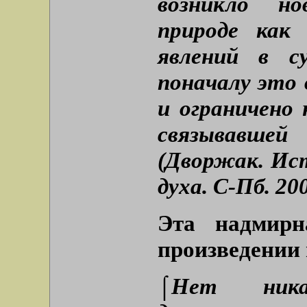
возникло но
природе как
явлений в с
поначалу это 
и ограничено
связывавше
(Дворжак. Ис
духа. С-Пб. 200
Эта надмирн
произведении 
⌠Нет ника