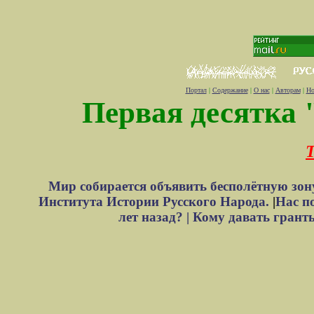
Портал
|
Содержание
|
О нас
|
Авторам
|
Но
Первая десятка 
Т
Мир собирается объявить бесполётную зон
Института Истории Русского Народа.
|
Нас п
лет назад? |
Кому давать грант