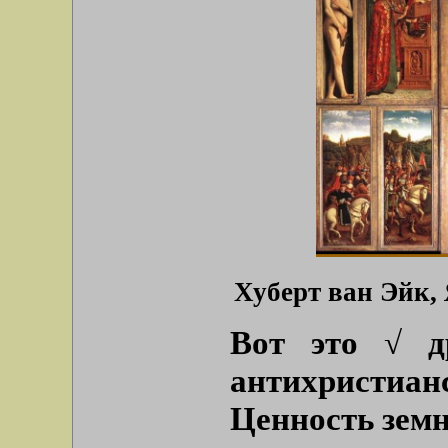
Хуберт ван Эйк, 
Вот это √ д
антихристиа
Ценность земн