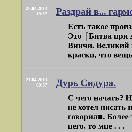
29.04.2013
Раздрай в... гарм
15:57
Есть такое произ
Это ⌠Битва при 
Винчи. Великий 
краски, что вещь .
21.04.2013
Дурь Сидура.
09:57
С чего начать? Н
не хотел писать 
говорил■. Более 
него, то мне . . .