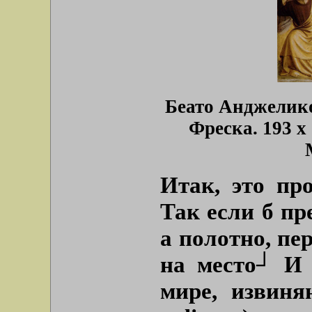
Беато Анджелико
Фреска. 193 x
Итак, это пр
Так если б пр
а полотно, пе
на место┘ И 
мире, извиня