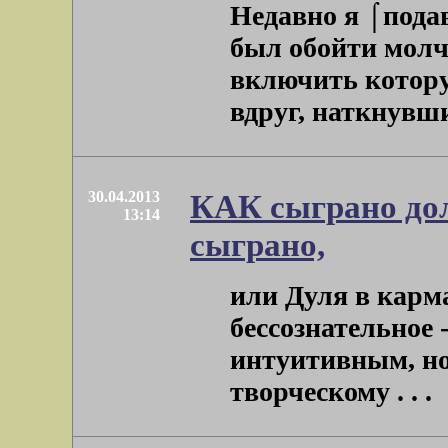
Недавно я ⌠пода
был обойти молч
включить которую
вдруг, наткнувшис
30.04.2013
КАК сыграно до
13:14
сыграно,
или Дуля в карма
бессознательное 
интуитивным, но 
творческому . . .