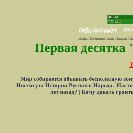
Портал
|
Содержание
|
О нас
|
Авторам
|
Но
Первая десятка 
Т
Мир собирается объявить бесполётную зон
Института Истории Русского Народа.
|
Нас п
лет назад? |
Кому давать грант