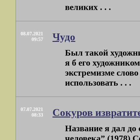
великих . . .
08.07.2021
Чудо
09:57
Был такой художн
я б его художником
экстремизме слово
использовать . . .
07.07.2021
Сокуров извратит
08:33
Название я дал до
человека” (1978) С