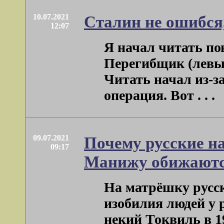
10.07.2021
Сталин не ошибся
12:07
Я начал читать по
Перегибщик (левый
Читать начал из-з
операция. Вот . . .
09.07.2021
Почему русские на
09:17
Манижу обижают
На матрёшку русск
изобилия людей у 
некий Токвиль в 1