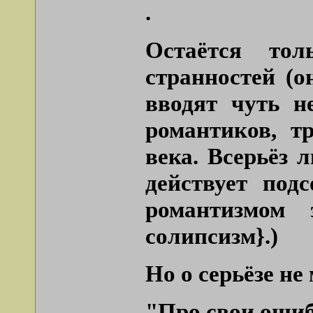
.
Остаётся тол
странностей (
вводят чуть н
романтиков, т
века. Всерьёз 
действует под
романтизмом 
солипсизм}.)
Но о серьёзе не
"Про свои ошиб