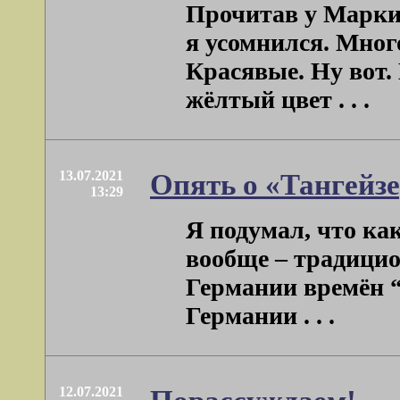
Прочитав у Марки
я усомнился. Мног
Красявые. Ну вот.
жёлтый цвет . . .
13.07.2021
Опять о «Тангейз
13:29
Я подумал, что как
вообще – традицио
Германии времён 
Германии . . .
12.07.2021