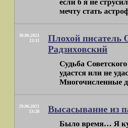
если б я не струси
мечту стать астроф
30.06.2021
Плохой писатель 
12:11
Радзиховский
Судьба Советского
удастся или не уда
Многочисленные дра
29.06.2021
Высасывание из п
13:28
Было время… Я ку