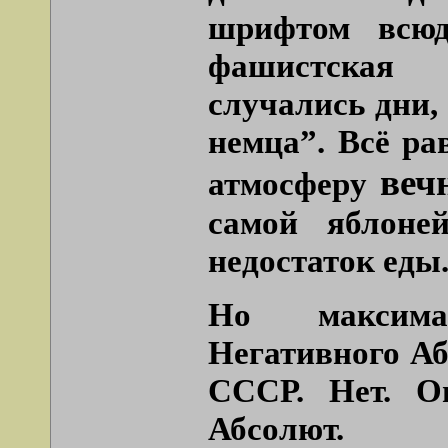
шрифтом всюд
фашистская
случались дни, 
немца”
. Всё р
веч
атмосферу
самой яблоне
недостаток еды
Но максима
Негативного Аб
СССР. Нет. О
Абсолют.