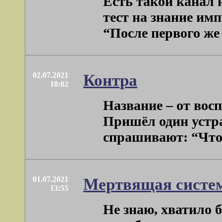
Есть такой канал 
тест на знание имп
“После первого же 
02.07.2021
Контра
18:02
Название – от вос
Пришёл один устра
спрашивают: “Что 
01.07.2021
Мертвящая систем
13:55
Не знаю, хватило б