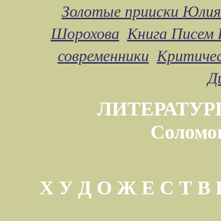
Золотые прииски Юлия
Шорохова
Книга Писем 
современники
Критичес
Д
ЛИТЕРАТУР
Соломо
Х У Д О Ж Е С Т 