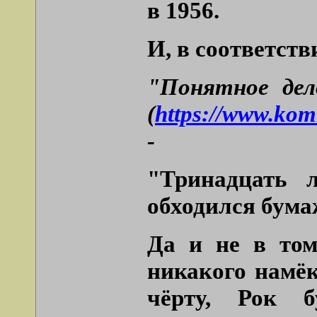
в 1956.
И, в соответст
"Понятное дел
(
https://www.ko
-
"Тринадцать 
обходился бума
Да и не в том
никакого намё
чёрту, Рок б