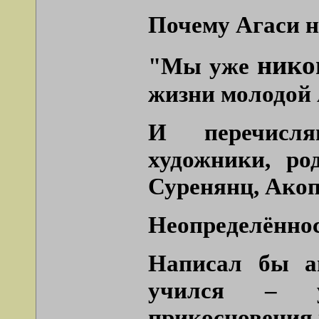
Почему Агаси н
нико
"Мы уже
жизни молодой 
И перечисля
художники, р
Суренянц, Ако
Неопределённос
Написал бы ав
учился – у
прикосновения 