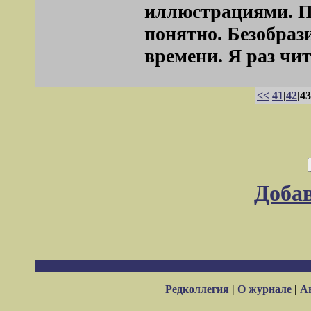
иллюстрациями. Пр
понятно. Безобраз
времени. Я раз чита
<<
41
|
42
|43
Доба
Редколлегия
|
О журнале
|
А