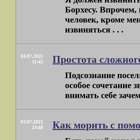
Борхесу. Впрочем,
человек, кроме ме
извиняться . . .
04.07.2021
Простота сложног
11:45
Подсознание посел
особое сочетание 
внимать себе зачем
03.07.2021
Как морить с по
23:48