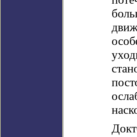
боль
движ
особ
уход
стан
пост
осла
наск
Докт