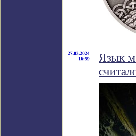
27.03.2024
Язык м
16:59
считал