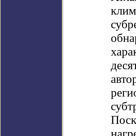
клим
субр
обна
хара
деся
авто
реги
субт
Поск
нагр