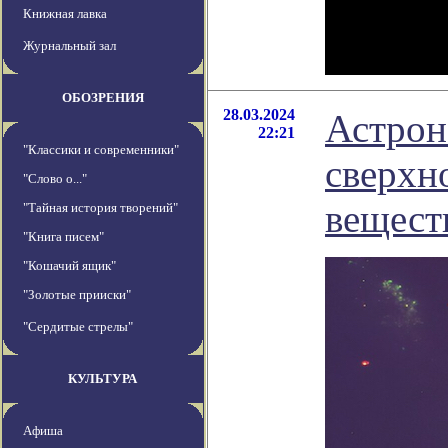
Книжная лавка
Журнальный зал
ОБОЗРЕНИЯ
28.03.2024
Астрон
22:21
"Классики и современники"
сверхн
"Слово о..."
вещест
"Тайная история творений"
"Книга писем"
"Кошачий ящик"
"Золотые прииски"
"Сердитые стрелы"
КУЛЬТУРА
Афиша