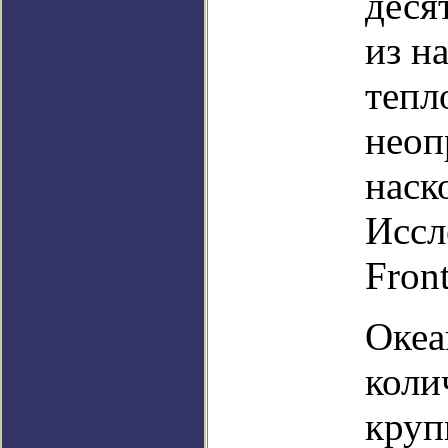
деся
из н
тепл
неоп
наск
Иссл
Front
Океа
коли
круп