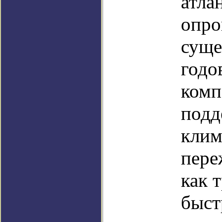
атла
опро
суще
годо
комп
подд
клим
пере
как 
быст