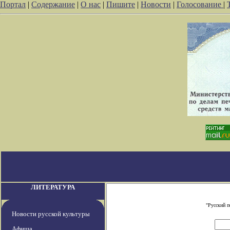
Портал
|
Содержание
|
О нас
|
Пишите
|
Новости
|
Голосование
|
ЛИТЕРАТУРА
"Русский п
Новости русской культуры
Афиша