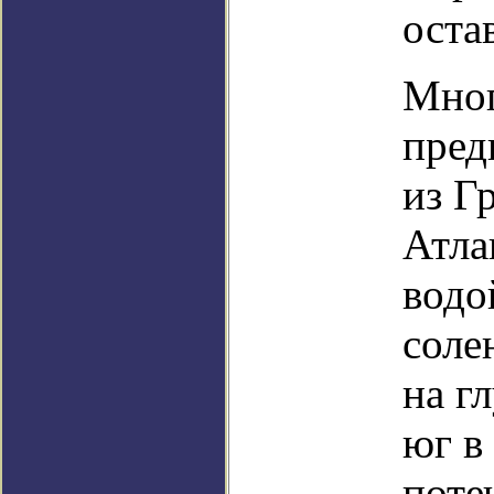
оста
Мног
пред
из Г
Атла
водо
соле
на г
юг в
поте