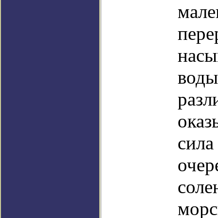
мале
пере
насы
воды
разл
оказ
сила
очер
соле
морс