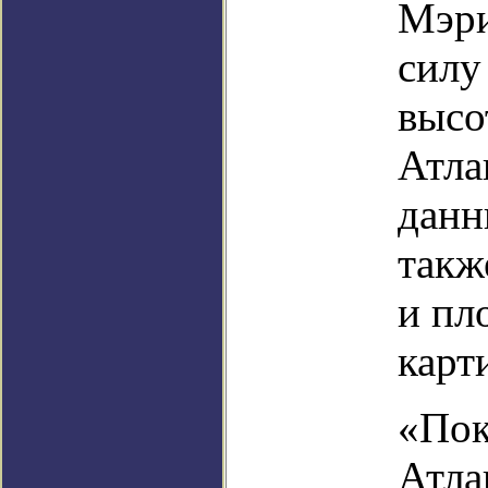
Мэри
силу
высо
Атла
данн
такж
и пл
карт
«Пок
Атла