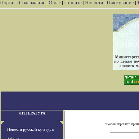
Портал
|
Содержание
|
О нас
|
Пишите
|
Новости
|
Голосование
|
ЛИТЕРАТУРА
"Русский переплет" заре
Новости русской культуры
Афиша