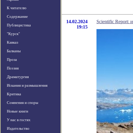
К читателю
Содержание
14.02.2024
Scientific Repor
Публицистика
19:15
"Курск"
Кавказ
Балканы
Проза
Поэзия
Драматургия
Искания и размышления
Критика
Сомнения и споры
Новые книги
У нас в гостях
Издательство