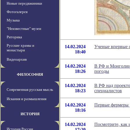
Новые передвжиники
Фотогалерея
Музыка
"Неизвестные" музеи
Риторика
Русские храмы и
14.02.2024
Ученые впервые о
монастыри
18:40
Видеоархив
14.02.2024
В РФ и Монголии
18:26
погоды
ФИЛОСОФИЯ
14.02.2024
В РФ над проекто
Современная русская мысль
18:23
специалистов
Искания и размышления
14.02.2024
Первые фермеры 
18:16
ИСТОРИЯ
14.02.2024
Посмотрите, как 
История России
17:20