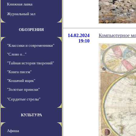
Книжная лавка
Журнальный зал
ОБОЗРЕНИЯ
14.02.2024
Компьютерное мод
19:10
"Классики и современники"
"Слово о..."
"Тайная история творений"
"Книга писем"
"Кошачий ящик"
"Золотые прииски"
"Сердитые стрелы"
КУЛЬТУРА
Афиша