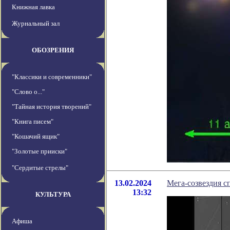
Книжная лавка
Журнальный зал
ОБОЗРЕНИЯ
"Классики и современники"
"Слово о..."
"Тайная история творений"
"Книга писем"
"Кошачий ящик"
"Золотые прииски"
"Сердитые стрелы"
13.02.2024
Мега-созвездия с
13:32
КУЛЬТУРА
Афиша