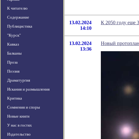
К читателю
Содержание
13.02.2024
К 2050 году еще 
Публицистика
14:10
"Курск"
13.02.2024
Новый протоплан
Кавказ
13:36
Балканы
Проза
Поэзия
Драматургия
Искания и размышления
Критика
Сомнения и споры
Новые книги
У нас в гостях
Издательство