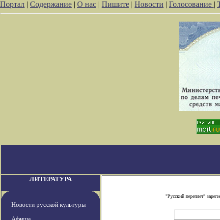
Портал
|
Содержание
|
О нас
|
Пишите
|
Новости
|
Голосование
|
ЛИТЕРАТУРА
"Русский переплет" заре
Новости русской культуры
Афиша