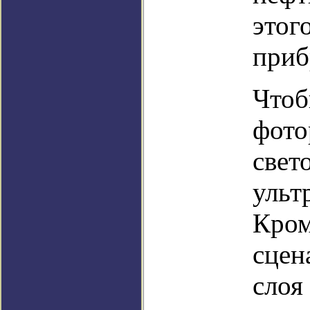
этог
приб
Чтоб
фото
свет
ульт
Кром
сцен
слоя