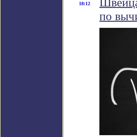
Швейца
18:12
по выч