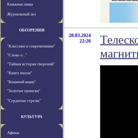
Книжная лавка
Журнальный зал
ОБОЗРЕНИЯ
28.03.2024
Телеск
22:26
"Классики и современники"
магнит
"Слово о..."
"Тайная история творений"
"Книга писем"
"Кошачий ящик"
"Золотые прииски"
"Сердитые стрелы"
КУЛЬТУРА
Афиша