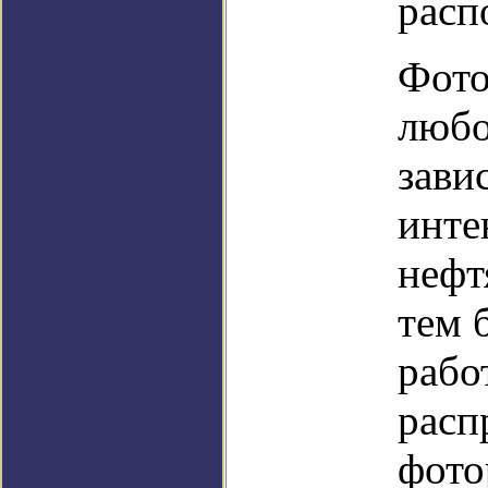
расп
Фото
любо
зави
инте
нефт
тем 
рабо
расп
фото