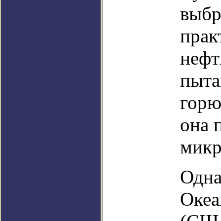
выбр
прак
нефт
пыта
горю
она 
микр
Одна
Океа