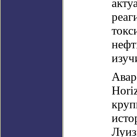
акту
реаг
токс
нефт
изуч
Авар
Hori
круп
исто
Луиз