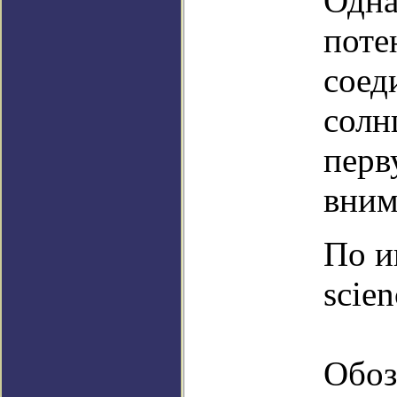
Одна
поте
соед
солн
перв
вним
По и
scien
Обоз