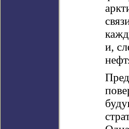
аркт
связ
кажд
и, с
нефт
Пред
пове
буду
стра