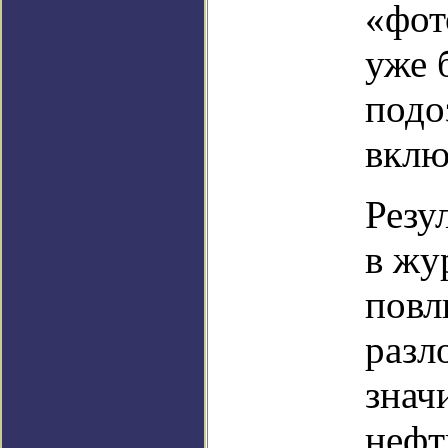
«фот
уже 
подо
вклю
Резу
в жу
повл
разл
знач
нефт