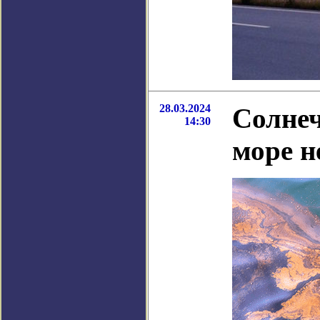
28.03.2024
Солнеч
14:30
море н