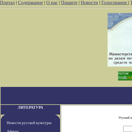
Портал
|
Содержание
|
О нас
|
Пишите
|
Новости
|
Голосование
|
ЛИТЕРАТУРА
"Русский п
Новости русской культуры
Афиша