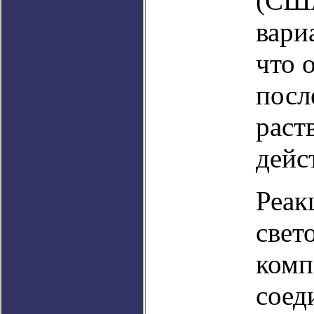
(США
вари
что 
посл
раст
дейс
Реак
свет
комп
соед