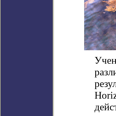
Учен
разл
резу
Hori
дейс