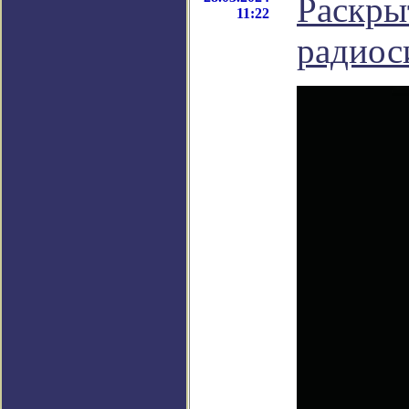
Раскры
11:22
радиос