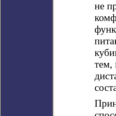
не п
комф
функ
пита
куби
тем,
дист
сост
Прин
спос