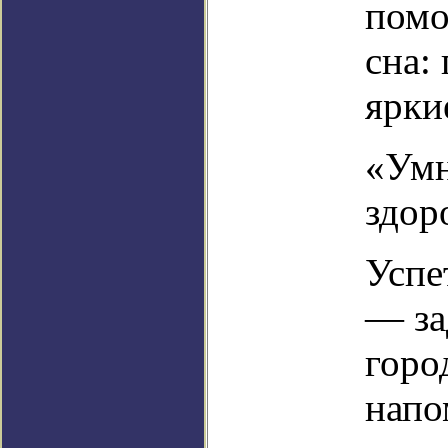
помо
сна:
ярки
«Умн
здор
Успе
— за
горо
напо