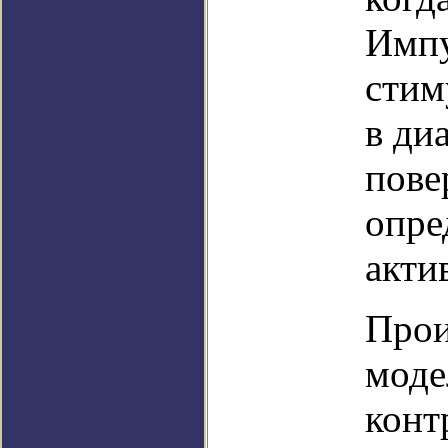
Импу
стим
в ди
пове
опре
акти
Прои
моде
конт