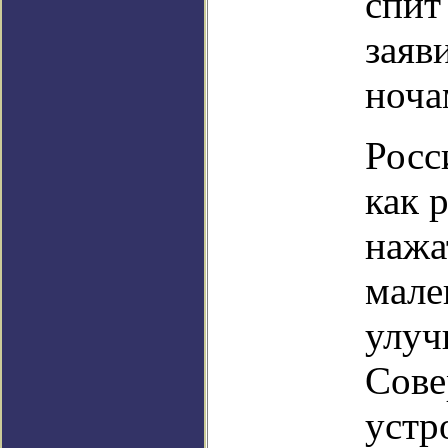
спит
заяв
ноча
Росс
как 
нажа
мале
улуч
Сове
устр