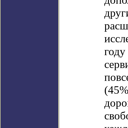
друг
расш
иссл
году
серв
повс
(45%
доро
своб