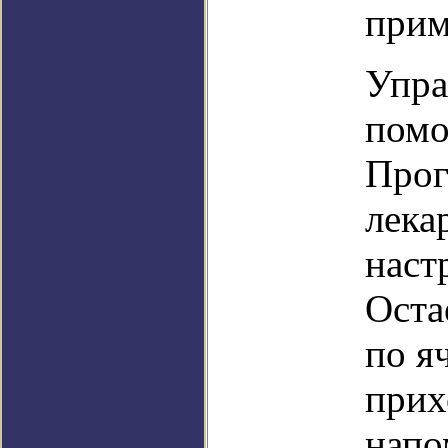
прим
Упра
помо
Прог
лека
наст
Оста
по я
прих
напо