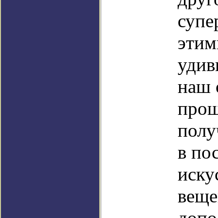
супе
этим
удив
наш 
прощ
полу
в по
иску
веще
допо