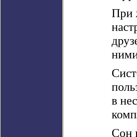
При 
наст
друз
ними
Сист
поль
в не
комп
Сон 