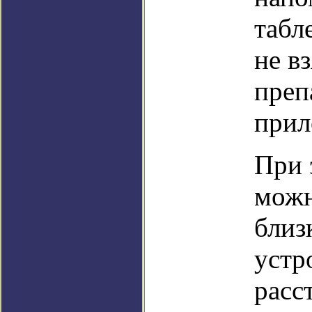
табл
не в
преп
прил
При 
можн
близ
устр
расс