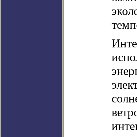
экол
темп
Инте
испо
энер
элек
солн
ветр
инте