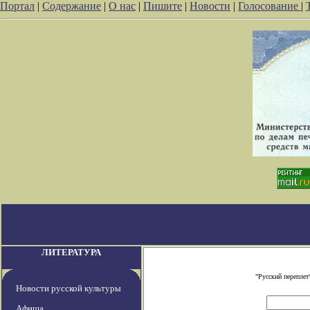
Портал
|
Содержание
|
О нас
|
Пишите
|
Новости
|
Голосование
|
ЛИТЕРАТУРА
"Русский переплет
Новости русской культуры
Афиша