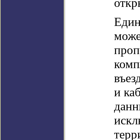
откр
Един
може
проп
комп
въез
и ка
данн
искл
терр