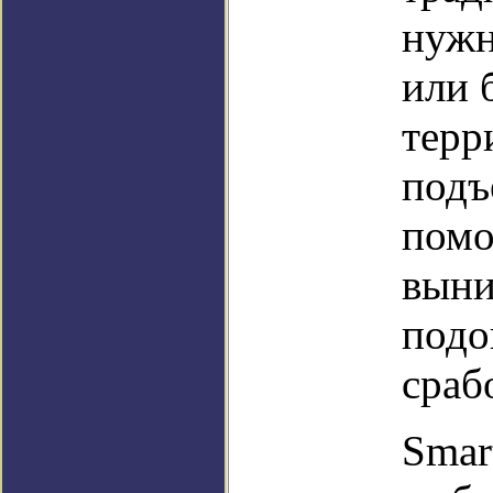
нужн
или 
терр
подъ
помо
выни
подо
сраб
Smar