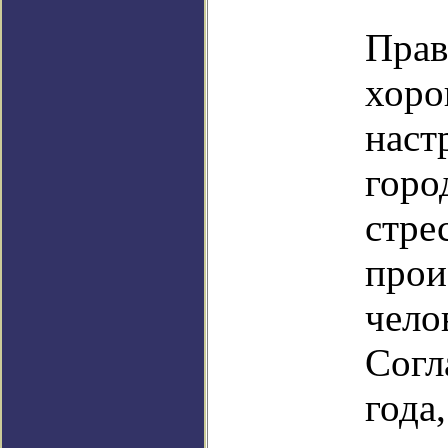
Прав
хоро
наст
горо
стре
прои
чело
Согл
года