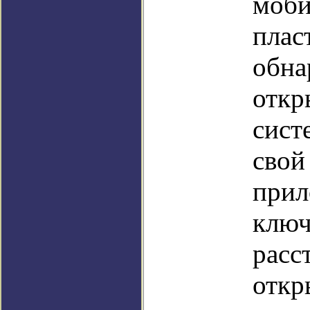
моби
плас
обна
откр
сист
свой
прил
ключ
расс
откр