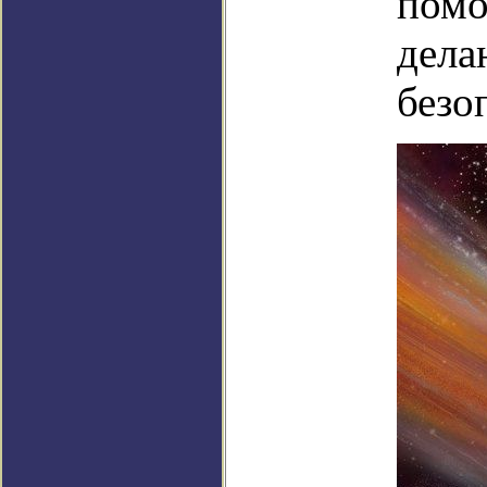
помо
дела
безо