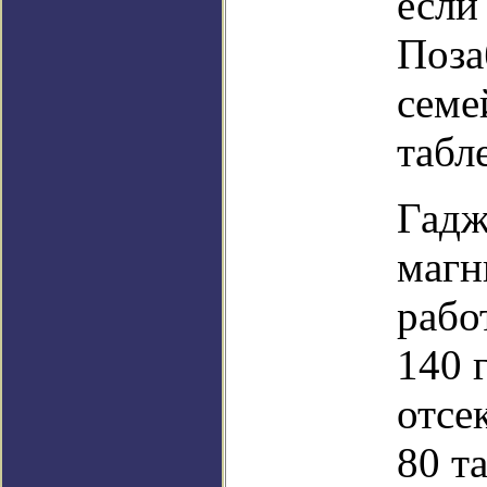
если
Поза
семе
табл
Гадж
магн
рабо
140 
отсе
80 т