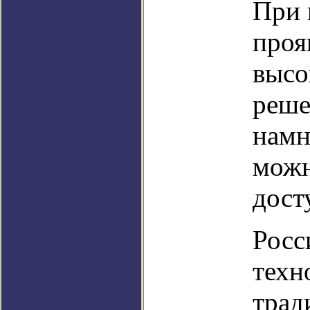
При 
проя
высо
реше
намн
можн
дост
Росс
техн
трад