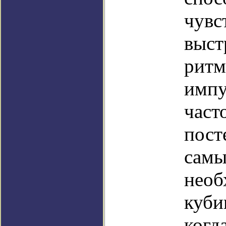
чувс
выст
ритм
импу
част
пост
самы
необ
куби
когд