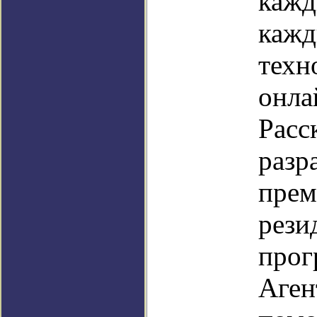
кажд
кажд
техн
онла
Расс
разр
прем
рези
прог
Аген