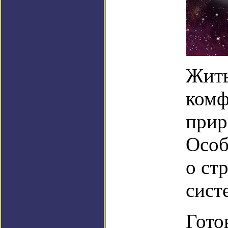
Жить
комф
прир
Особ
о ст
сист
Гото