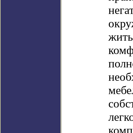
нега
окру
жить
комф
полн
необ
мебе
собс
легк
комп