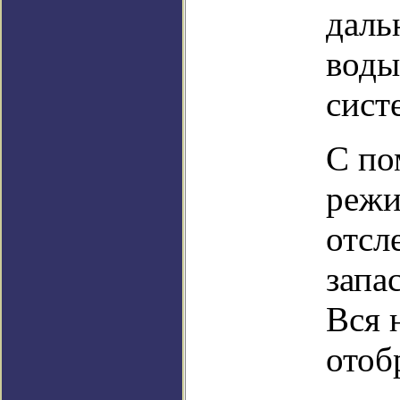
даль
воды
сист
С по
режи
отсл
запа
Вся 
отоб