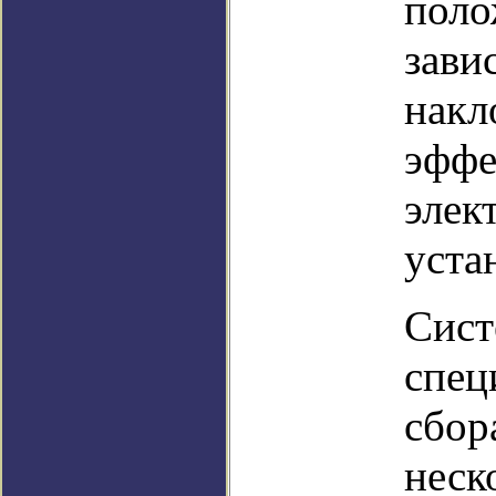
поло
зави
накл
эффе
элек
уста
Сист
спец
сбор
неск