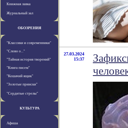
Книжная лавка
Журнальный зал
ОБОЗРЕНИЯ
"Классики и современники"
"Слово о..."
27.03.2024
Зафикс
15:37
"Тайная история творений"
челове
"Книга писем"
"Кошачий ящик"
"Золотые прииски"
"Сердитые стрелы"
КУЛЬТУРА
Афиша