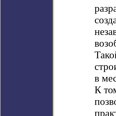
разр
созд
неза
возо
Тако
стро
в ме
К то
позв
прак