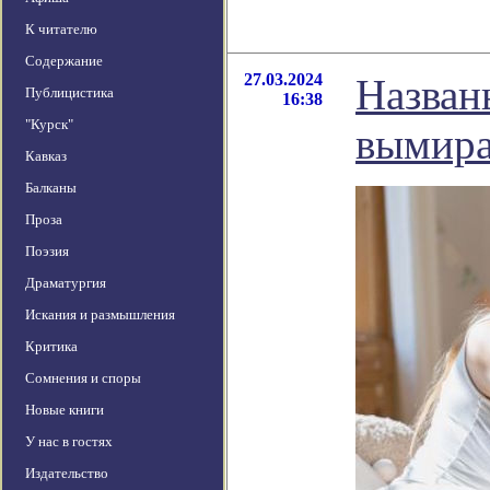
К читателю
Содержание
27.03.2024
Назван
Публицистика
16:38
"Курск"
вымира
Кавказ
Балканы
Проза
Поэзия
Драматургия
Искания и размышления
Критика
Сомнения и споры
Новые книги
У нас в гостях
Издательство