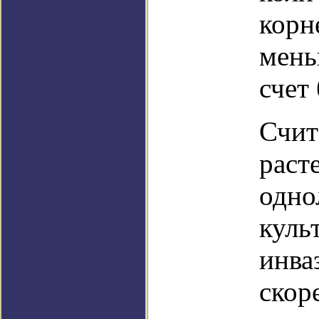
корн
мень
счет
Счит
раст
одно
куль
инва
скор