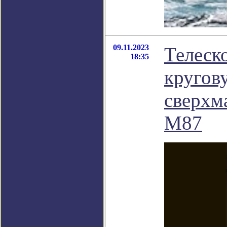
09.11.2023
Телеск
18:35
кругов
сверхм
М87