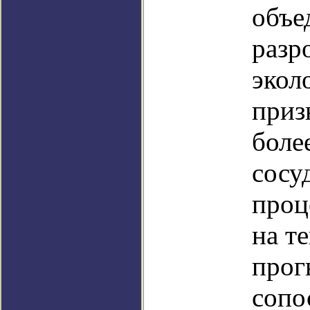
объе
разр
экол
приз
боле
сосу
проц
на т
прог
сопо