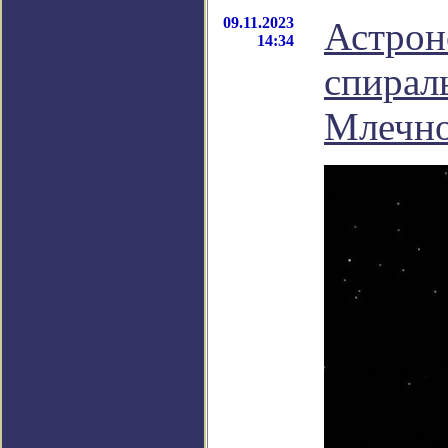
09.11.2023
Астрон
14:34
спирал
Млечно