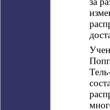
за р
изме
расп
дост
Учен
Попп
Тель
сост
расп
мног