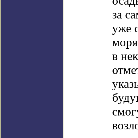
осадк
за с
уже 
моря
в не
отме
указ
буду
смог
возл