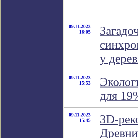
09.11.2023
Загадо
16:05
синхро
у дерев
09.11.2023
Эколог
15:53
для 19
09.11.2023
3D-рек
15:45
Древни