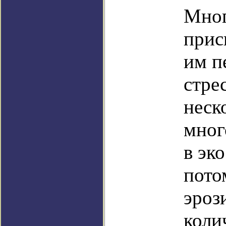
Мног
прис
им п
стре
неск
мног
в эк
пото
эроз
коли