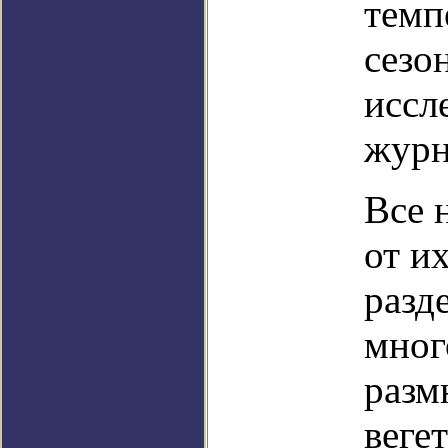
темп
сезо
иссл
журн
Все 
от и
разд
мног
разм
веге