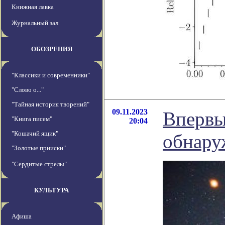
Книжная лавка
Журнальный зал
ОБОЗРЕНИЯ
"Классики и современники"
"Слово о..."
"Тайная история творений"
09.11.2023
Впервы
"Книга писем"
20:04
"Кошачий ящик"
обнару
"Золотые прииски"
"Сердитые стрелы"
КУЛЬТУРА
Афиша