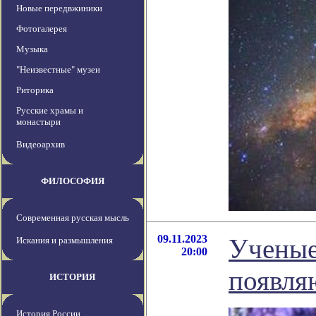
Новые передвжиники
Фотогалерея
Музыка
"Неизвестные" музеи
Риторика
Русские храмы и
монастыри
Видеоархив
ФИЛОСОФИЯ
Современная русская мысль
09.11.2023
Ученые
Искания и размышления
20:00
появля
ИСТОРИЯ
История России