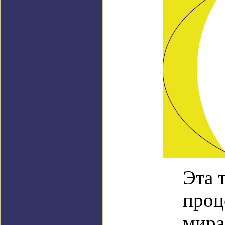
Эта 
проц
мира