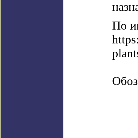
назн
По и
https
plant
Обоз