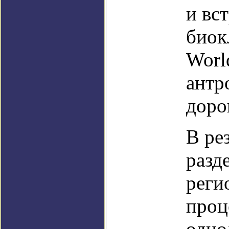
и вс
биок
Worl
антр
доро
В ре
разд
реги
проц
одно