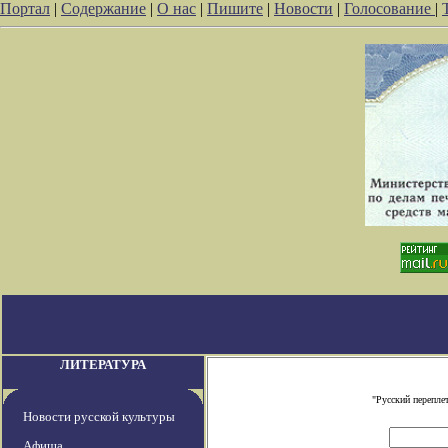
Портал
|
Содержание
|
О нас
|
Пишите
|
Новости
|
Голосование
|
ЛИТЕРАТУРА
"Русский перепле
Новости русской культуры
Афиша