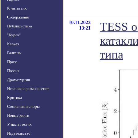
К читателю
Содержание
10.11.2023
TESS о
Публицистика
13:21
"Курск"
катакл
Кавказ
типа
Балканы
Проза
Поэзия
Драматургия
Искания и размышления
Критика
Сомнения и споры
Новые книги
У нас в гостях
Издательство