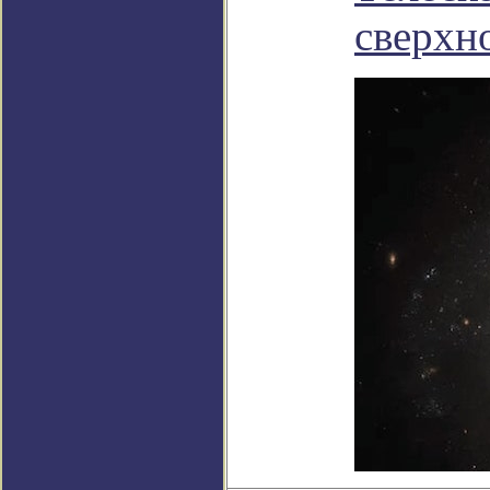
сверхн