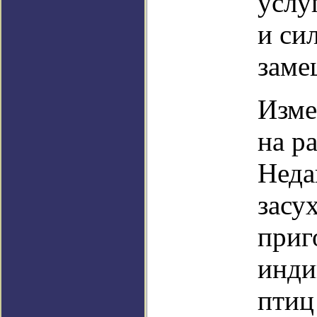
услу
и си
заме
Изме
на р
Неда
засу
приг
инди
птиц