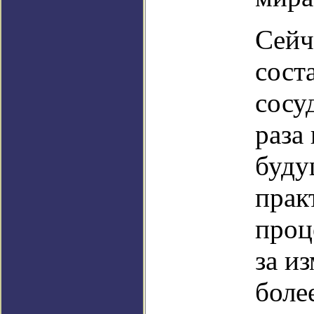
Сейч
сост
сосу
раза
буду
прак
проц
за и
боле