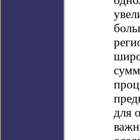
увел
боль
реги
широ
сумм
проц
пред
для 
важн