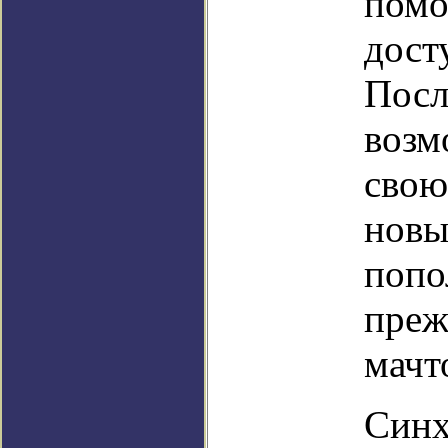
помо
дост
Посл
возм
свою
новы
попо
преж
мачт
Синх