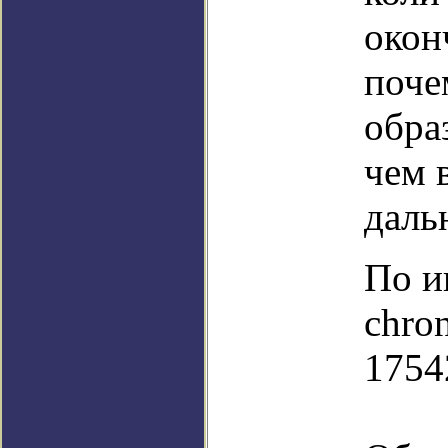
окон
поче
обра
чем 
даль
По и
chron
1754