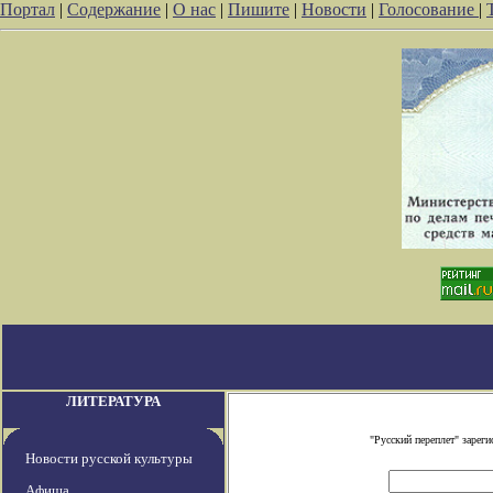
Портал
|
Содержание
|
О нас
|
Пишите
|
Новости
|
Голосование
|
ЛИТЕРАТУРА
"Русский переплет" заре
Новости русской культуры
Афиша