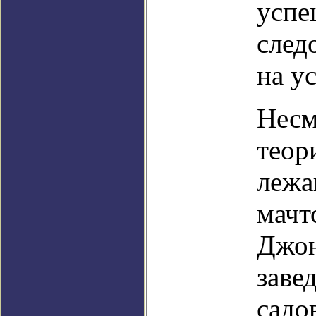
успе
след
на у
Несм
теор
лежа
мачт
Джон
заве
садо