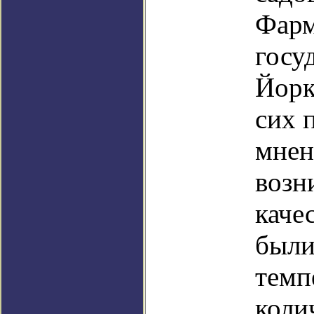
Фарм
госу
Йорк
сих 
мнен
возн
каче
были
темп
коли