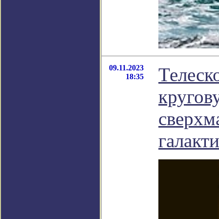
09.11.2023
Телеск
18:35
кругов
сверхм
галакт