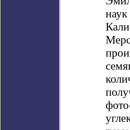
Эмил
наук
Кали
Мерс
прои
семя
коли
полу
фото
угле