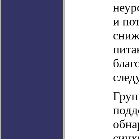
неур
и по
сниж
пита
благ
след
Груп
подд
обна
синх