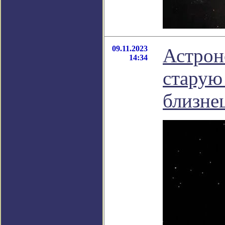
09.11.2023
Астрон
14:34
старую
близне