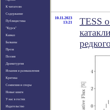
К читателю
Содержание
10.11.2023
TESS о
Публицистика
13:21
"Курск"
катакл
Кавказ
редког
Балканы
Проза
Поэзия
Драматургия
Искания и размышления
Критика
Сомнения и споры
Новые книги
У нас в гостях
Издательство