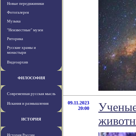
Новые передвжиники
Фотогалерея
Музыка
"Неизвестные" музеи
Риторика
Русские храмы и
монастыри
Видеоархив
ФИЛОСОФИЯ
Современная русская мысль
09.11.2023
Ученые
Искания и размышления
20:00
животн
ИСТОРИЯ
История России