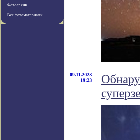
Фотоархив
Все фотоматериалы
09.11.2023
Обнару
19:23
суперз