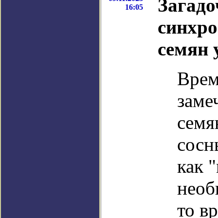
Загад
16:05
синхро
семян 
Врем
заме
семя
сосн
как 
необ
то в