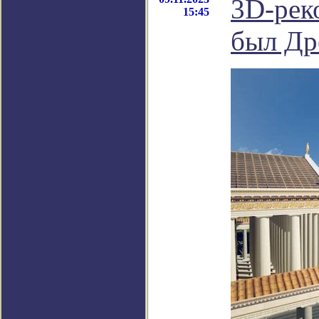
3D-рек
15:45
был Др