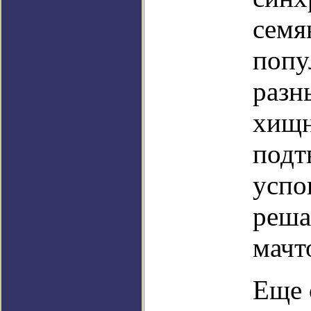
семя
попу
разн
хищн
подт
успо
реша
мачт
Еще 