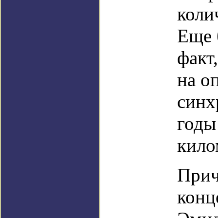
коли
Еще 
факт
на о
синх
годы
кило
Прич
конц