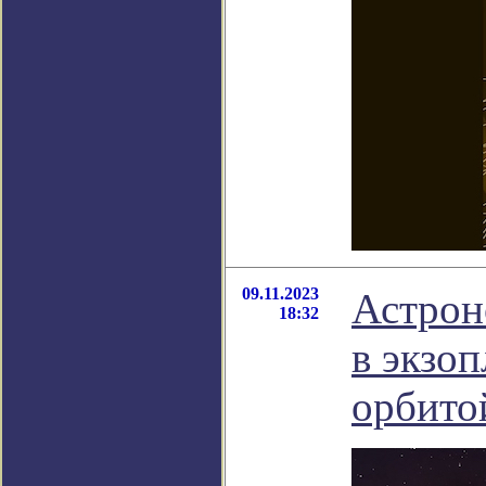
09.11.2023
Астрон
18:32
в экзо
орбито