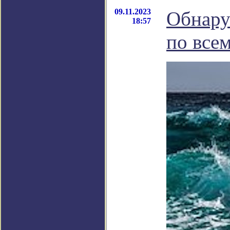
09.11.2023
Обнару
18:57
по все