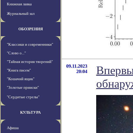
Книжная лавка
Журнальный зал
ОБОЗРЕНИЯ
"Классики и современники"
"Слово о..."
"Тайная история творений"
09.11.2023
Впервы
"Книга писем"
20:04
"Кошачий ящик"
обнару
"Золотые прииски"
"Сердитые стрелы"
КУЛЬТУРА
Афиша