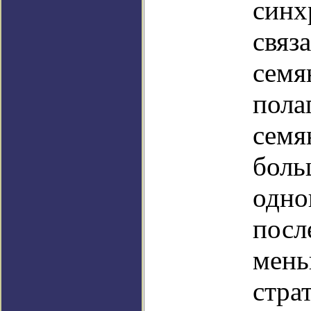
синх
связ
семя
пола
семя
боль
одно
посл
мень
стра