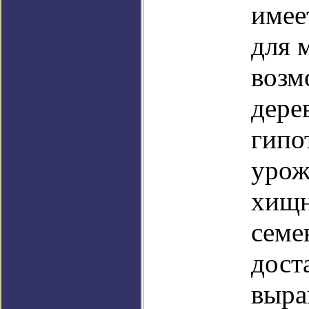
имее
для 
возм
дере
гипо
урож
хищн
семе
дост
выра